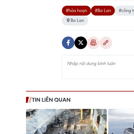
#hỏa hoạn
#Ba Lan
#công t
Ba Lan
TIN LIÊN QUAN