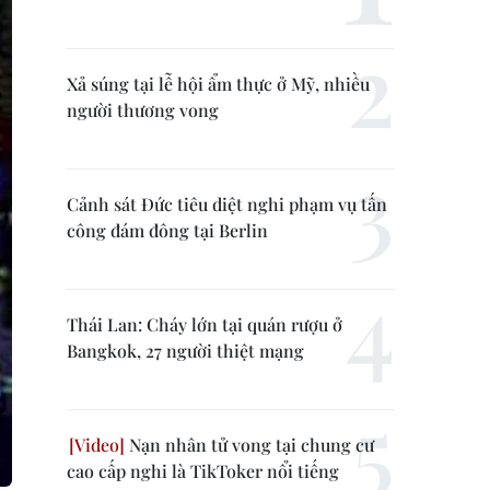
Xả súng tại lễ hội ẩm thực ở Mỹ, nhiều
người thương vong
Cảnh sát Đức tiêu diệt nghi phạm vụ tấn
công đám đông tại Berlin
Thái Lan: Cháy lớn tại quán rượu ở
Bangkok, 27 người thiệt mạng
Nạn nhân tử vong tại chung cư
cao cấp nghi là TikToker nổi tiếng