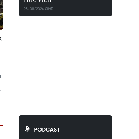
08/08/2026 08:52
c
u
p
PODCAST