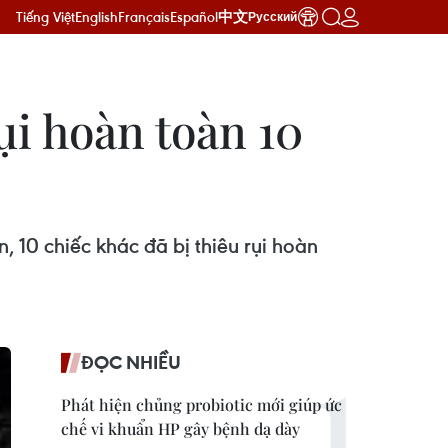
Tiếng Việt
English
Français
Español
中文
Русский
ụi hoàn toàn 10
 10 chiếc khác đã bị thiêu rụi hoàn
ĐỌC NHIỀU
Phát hiện chủng probiotic mới giúp ức
chế vi khuẩn HP gây bệnh dạ dày