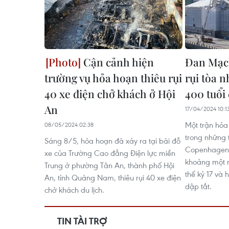
Cận cảnh hiện
Đan Mạch
trường vụ hỏa hoạn thiêu rụi
rụi tòa 
40 xe điện chở khách ở Hội
400 tuổi
An
17/04/2024 10:1
Một trận hỏa
08/05/2024 02:38
trong những 
Sáng 8/5, hỏa hoạn đã xảy ra tại bãi đỗ
Copenhagen 
xe của Trường Cao đẳng Điện lực miền
khoảng một n
Trung ở phường Tân An, thành phố Hội
thế kỷ 17 và
An, tỉnh Quảng Nam, thiêu rụi 40 xe điện
dập tắt.
chở khách du lịch.