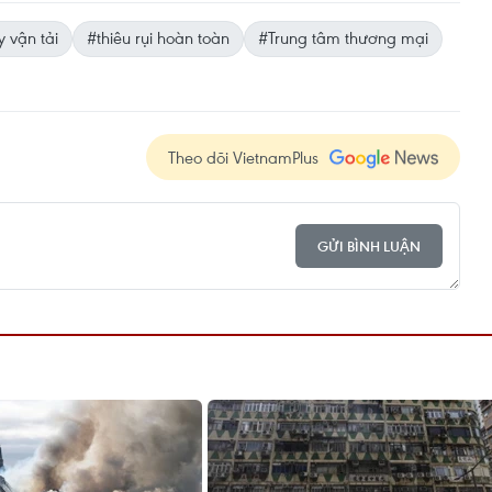
y vận tải
#thiêu rụi hoàn toàn
#Trung tâm thương mại
Theo dõi VietnamPlus
GỬI BÌNH LUẬN