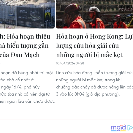
: Hỏa hoạn thiêu
Hỏa hoạn ở Hong Kong: Lự
nhà biểu tượng gần
lượng cứu hỏa giải cứu
 của Đan Mạch
những người bị mắc kẹt
3
10/04/2024 04:28
 hoạn đã bùng phát tại một
Lính cứu hỏa đang khẩn trương giải cứ
tòa nhà cổ nhất ở
những người bị mắc kẹt, trong khi
ngày 16/4, phá hủy
chuông báo cháy đã được nâng lên cấ
ửa tòa nhà có niên đại từ
3 vào lúc 8h04 (giờ địa phương).
 hiện ngọn lửa vẫn chưa được