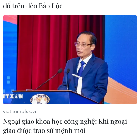
đổ trên đèo Bảo Lộc
Ngoại trưởng Nga khẳng định thiện chí
giải quyết bất đồng với Đức
10/06/2021 04:42
Ngoại trưởng Nga Sergey Lavrov tuyên bố nước này
sẵn sàng hợp tác với Đức để vượt qua những thách
thức chung và Berlin cần sẵn sàng để đạt được thỏa
thuận.
vietnamplus.vn
Ngoại giao khoa học công nghệ: Khi ngoại
giao được trao sứ mệnh mới