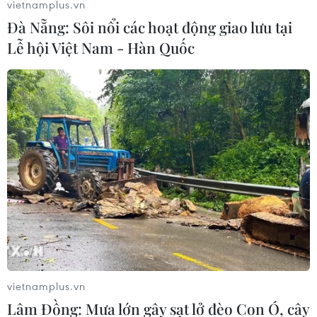
vietnamplus.vn
09/06/2021 04:55
Đà Nẵng: Sôi nổi các hoạt động giao lưu tại
Ngoại trưởng Mỹ Blinken nhấn mạnh chính quyền Tổng
Lễ hội Việt Nam - Hàn Quốc
thống Mỹ Joe Biden có thể sẽ áp đặt thêm các biện
pháp trừng phạt nhằm vào những thực thể liên quan
đến dự án Dòng chảy phương Bắc 2.
vietnamplus.vn
Lâm Đồng: Mưa lớn gây sạt lở đèo Con Ó, cây