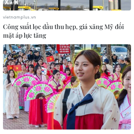
Serbia tăng 71,3%, Phần Lan tăng 67,3%, Romania tăng
90,4%, Bulgaria tăng 52,4%, Hy Lạp tăng 23,4%.
vietnamplus.vn
Công suất lọc dầu thu hẹp, giá xăng Mỹ đối
mặt áp lực tăng
Mỹ có thể giảm thiểu tác động của dự án
Dòng chảy phương Bắc 2