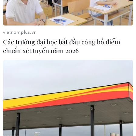
vietnamplus.vn
Các trường đại học bắt đầu công bố điểm
chuẩn xét tuyển năm 2026
Gazprom tăng hơn 30% lượng khí đốt xuất
khẩu trong quý 1 năm 2021
03/04/2021 02:39
Nguồn cung cấp khí đốt của Nga cho Thổ Nhĩ Kỳ đã
tăng 106,6%, Đức tăng 33,3%, Ba Lan tăng 18,5%,