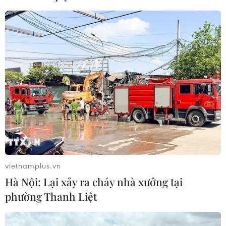
Ngân hàng Trung ương Trung Quốc
mua thêm 20 tấn vàng trong tháng 7
07/08/2026 15:21
Chuyên gia quốc tế đánh giá tích cực
về tiền đồng của Việt Nam
07/08/2026 12:46
Phép thử sức chống chịu của kinh tế
vietnamplus.vn
ASEAN
Hà Nội: Lại xảy ra cháy nhà xưởng tại
07/08/2026 12:35
phường Thanh Liệt