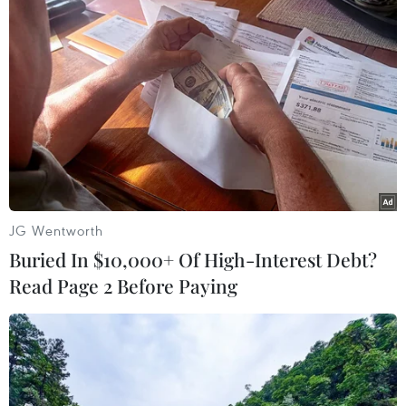
Theo dõi VietnamPlus
TIN LIÊN QUAN
JG Wentworth
Buried In $10,000+ Of High-Interest Debt?
Read Page 2 Before Paying