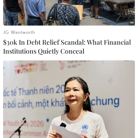
JG Wentworth
$30k In Debt Relief Scandal: What Financial
Institutions Quietly Conceal
Ba Lan kỳ vọng tuyến đường ống Baltic Pipe sẽ thay thế nguồn
khí đốt nhập khẩu từ Nga. (Ảnh: EPA)
Đại diện của Chính phủ Ba Lan về cơ sở hạ tầng
năng lượng chiến lược, ông Petr Naimsky ngày
16/9 tuyên bố nước này không có ý định gia hạn
hợp đồng mua khí đốt với Tập đoàn khí đốt
Gazprom của Nga.