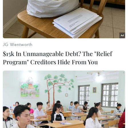
JG Wentworth
$15k In Unmanageable Debt? The "Relief
Nga muốn xúc tiến dự án tuyến đường
Program" Creditors Hide From You
ống 'Sức mạnh Siberia-2'
11/01/2021 01:05
Giám đốc điều hành Gazprom cho biết mục đích chính
của tuyến đường ống dẫn khí đốt này là có thể kết hợp
các hệ thống truyền dẫn khí đốt ở phần Tây và phần
Đông Liên bang Nga.