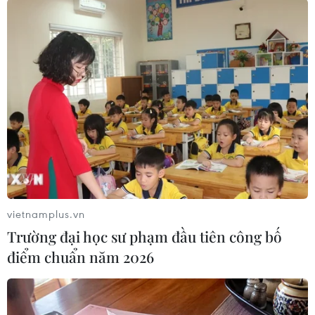
(Vietnam+)
vietnamplus.vn
Trường đại học sư phạm đầu tiên công bố
điểm chuẩn năm 2026
#Gazprom
#Baltic Pipe
#Dòng chảy phương Bắc 2
#Đường ống dẫn khí đốt
Ba Lan
Nga