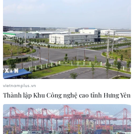
17 giờ ngày 7/8, mở cửa tràn xả mặt
điều tiết hồ chứa thủy điện Lai Châu
07/08/2026 07:28
Di dời hộ dân bị ảnh hưởng bụi, mùi
khét, tiếng ồn từ Trung tâm Điện lực
Vĩnh Tân
07/08/2026 07:10
vietnamplus.vn
Thành lập Khu Công nghệ cao tỉnh Hưng Yên
Hà Nội quyết liệt xử lý các "điểm
nghẽn" úng ngập, môi trường đô thị
07/08/2026 06:51