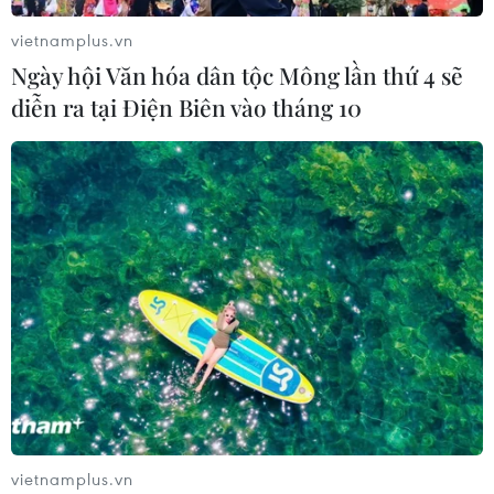
07/08/2026 14:38
vietnamplus.vn
Ngày hội Văn hóa dân tộc Mông lần thứ 4 sẽ
diễn ra tại Điện Biên vào tháng 10
Nứt núi, Thanh Hóa sơ tán khẩn cấp
nhiều hộ dân
07/08/2026 13:17
Cảnh báo lũ trên lưu vực sông Thao
tại trạm Yên Bái
07/08/2026 11:51
Gỡ khó khăn triển khai dự án trọng
điểm quốc gia hồ Ka Pét
vietnamplus.vn