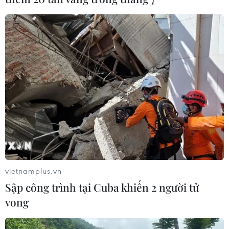
Ngày 23/1, miền Bắc chuyển nắng ấm, nhiệt độ tăng
cao lên ngưỡng 19-24 độ C và trạng thái này có thể kéo
dài đến ngày 25-26/1 trước khi Bắc Bộ đón một đợt gió
mùa Đông Bắc cường độ mạnh.
vietnamplus.vn
Sập công trình tại Cuba khiến 2 người tử
vong