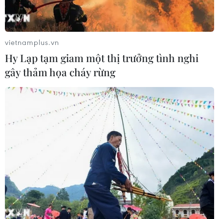
vietnamplus.vn
Hy Lạp tạm giam một thị trưởng tình nghi
gây thảm họa cháy rừng
TIN CÙNG CHUYÊN MỤC
Áp thấp nhiệt đới trên vịnh Bắc Bộ sẽ
gây ảnh hưởng thế nào tới Việt Nam?