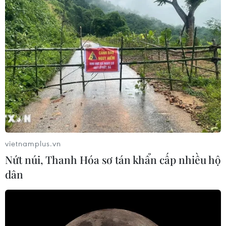
vietnamplus.vn
Nứt núi, Thanh Hóa sơ tán khẩn cấp nhiều hộ
dân