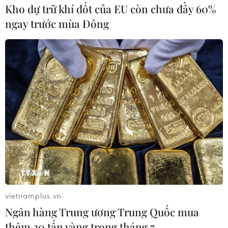
năng xuất hiện băng giá.
Kho dự trữ khí đốt của EU còn chưa đầy 60%
ngay trước mùa Đông
Miền Bắc chuyển nắng ấm trong 3 ngày
vietnamplus.vn
tới, sát Tết có gió mùa
Ngân hàng Trung ương Trung Quốc mua
thêm 20 tấn vàng trong tháng 7
22/01/2022 12:23