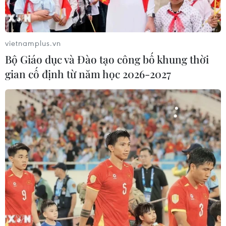
vietnamplus.vn
Bộ Giáo dục và Đào tạo công bố khung thời
gian cố định từ năm học 2026-2027
Khu vực Bắc Bộ duy trì thời tiết rét đậm,
vùng núi có mưa dông
19/01/2022 23:08
Theo dự báo, nhiệt độ thấp nhất tại thủ đô Hà Nội là
12,5 độ C, các tỉnh vùng núi như Lạng Sơn, Cao Bằng
dao động 10-11 độ C, nhiệt độ thấp nhất có thể ở
ngưỡng 8-11 độ C.