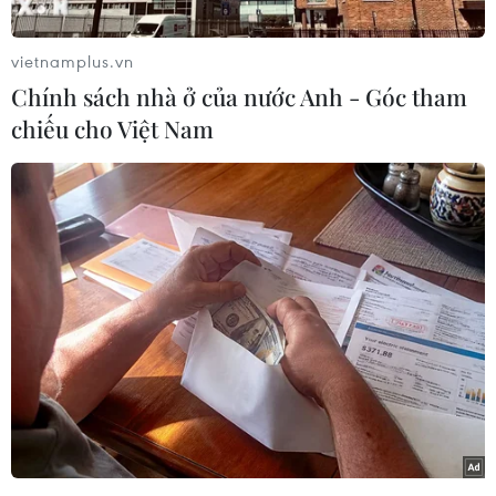
mạnh, Bắc Bộ và Bắc Trung Bộ có mưa dông,
trong mưa dông có khả năng xảy ra lốc, sét,
vietnamplus.vn
mưa đá và gió giật mạnh. Sau đó không khí lạnh
Chính sách nhà ở của nước Anh - Góc tham
luôn được bổ sung.
chiếu cho Việt Nam
Từ ngày 29/1, Bắc Bộ và Thanh Hóa có rét đậm,
rét hại và kéo dài liên tục trong những ngày Tết,
vùng núi cao có khả năng xảy ra mưa tuyết và
băng giá.
Ngày và đêm 26/1, Bắc Bộ và Bắc Trung Bộ tiếp
tục duy trì thời tiết rét về sáng sớm và đêm kèm
mưa nhỏ, mưa phùn và sương mù rải rác, trưa
chiều hửng nắng.
Nhiệt độ chênh lệch giữa ngày và đêm trung
bình từ 5-6 độ C dễ gây các bệnh về hô hấp cho