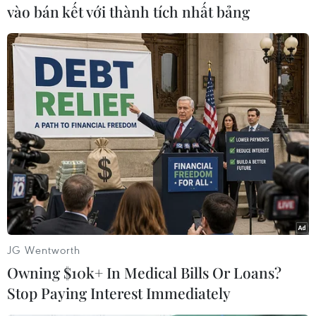
C, vùng núi có nơi 12-15 độ C. Nhiệt độ cao nhất
vào bán kết với thành tích nhất bảng
22-25 độ C.
Thủ đô Hà Nội nhiều mây, sáng sớm và đêm có
mưa nhỏ, mưa phùn và sương mù rải rác, sáng
sớm và đêm trời rét. Nhiệt độ thấp nhất: 18-20
độ C, cao nhất 22-25 độ C.
Các tỉnh từ Thanh Hóa đến Thừa Thiên-Huế
nhiều mây, có mưa vài nơi, sáng sớm có sương
mù và sương mù nhẹ rải rác, trưa chiều giảm
mây trời nắng. Gió Đông Bắc cấp 2. Nhiệt độ
thấp nhất: 19-22 độ C, có nơi trên 22 độ C. Nhiệt
JG Wentworth
độ cao nhất: 22-25 độ C, phía Nam 24-27 độ C.
Owning $10k+ In Medical Bills Or Loans?
Các tỉnh, thành phố từ Đà Nẵng đến Bình Thuận
Stop Paying Interest Immediately
có mây, ngày nắng, đêm có mưa rào và dông vài