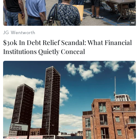
băng giá.
JG Wentworth
$30k In Debt Relief Scandal: What Financial
Institutions Quietly Conceal
Người dân đi chợ hoa Xuân. (Ảnh: Minh Sơn/Vietnam+)
Theo Trung tâm Dự báo Khí tượng Thủy văn
Quốc gia, từ đêm 28 đến ngày 29/1, Bắc Bộ chịu
ảnh hưởng của một đợt gió mùa Đông Bắc