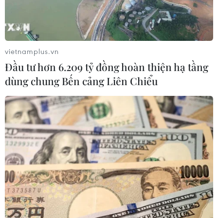
Quy trình sản xuất tranh có nhiều công đoạn,
trong đó có 2 khâu chính gồm: sáng tác mẫu
(khắc ván) và in (vẽ tranh). Ở đây có thể thấy
mỗi nghệ nhân đòi hỏi có ít nhiều năng khiếu
vietnamplus.vn
bẩm sinh cũng như kỹ năng lao động cao.
Đầu tư hơn 6.209 tỷ đồng hoàn thiện hạ tầng
dùng chung Bến cảng Liên Chiểu
Trình diễn khắc tranh gỗ tại chợ tranh. (Ảnh: Thanh