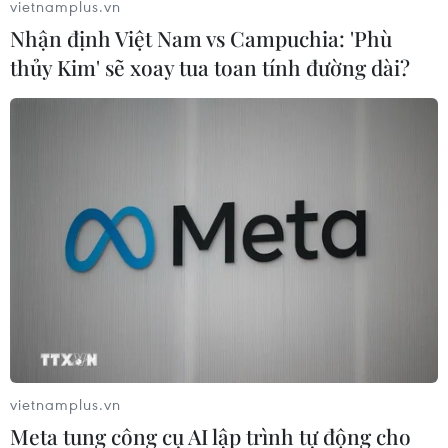
vietnamplus.vn
được nghề của cha ông với khoảng 30 người
Nhận định Việt Nam vs Campuchia: 'Phù
trực tiếp tham gia vào hoạt động làm tranh. Việc
thủy Kim' sẽ xoay tua toan tính đường dài?
bảo vệ, phát triển nghề làm tranh dân gian
Đông Hồ là cần thiết, cấp bách đối với các cơ
quan quản lý, cộng đồng và nghệ nhân./.
(Vietnam+)
vietnamplus.vn
Meta tung công cụ AI lập trình tự động cho