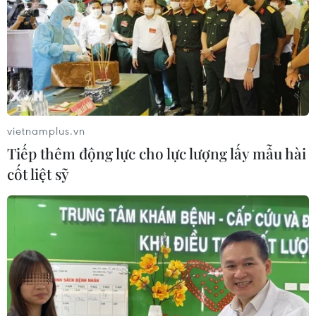
“Ngày Việt Nam ở nước ngoài” là chương trình quảng
bá quốc gia được Thủ tướng Chính phủ giao Bộ Ngoại
giao chủ trì tổ chức thường niên từ năm 2010. Năm nay,
chương trình sẽ đến với Nam Phi.
vietnamplus.vn
Tiếp thêm động lực cho lực lượng lấy mẫu hài
cốt liệt sỹ