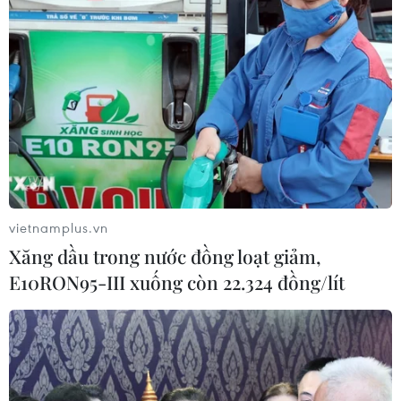
gian Đông Hồ phản ánh hầu như tất cả những gì
diễn ra trong đời sống bình dị của người lao
động như Chăn trâu thổi sáo, Hứng dừa, Đấu
vật, Đánh ghen… cho tới những ước mơ, khát
vọng cuộc sống tốt đẹp hơn như Lễ trí, Nhân
nghĩa, Vinh hoa, Phú quý, Lợn đàn, Gà đàn…
vietnamplus.vn
Xăng dầu trong nước đồng loạt giảm,
E10RON95-III xuống còn 22.324 đồng/lít