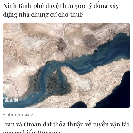
Ninh Bình phê duyệt hơn 500 tỷ đồng xây
dựng nhà chung cư cho thuê
vietnamplus.vn
Iran và Oman đạt thỏa thuận về tuyến vận tải
qua eo biển Hormuz