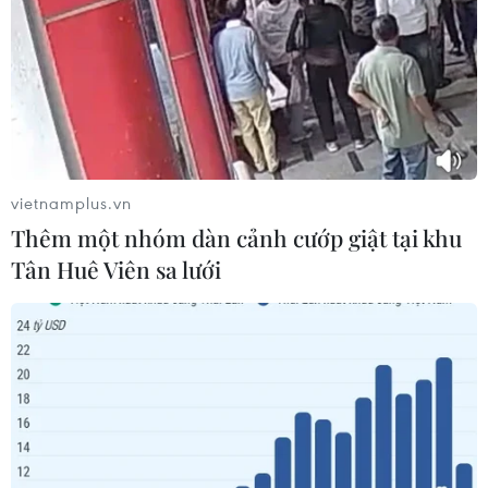
Hà Nội: 'Đánh thức' di sản văn hóa,
mở đường cho sáng tạo
06/08/2026 04:25
vietnamplus.vn
Quảng Trị bảo tồn di tích và hệ thống
Thêm một nhóm dàn cảnh cướp giật tại khu
mạch nước ngầm ở 14 giếng cổ xã
Tân Huê Viên sa lưới
Cồn Tiên
06/08/2026 03:01
Phát động Cuộc thi Sáng tạo Video
2026 cho công dân Pháp ngữ
06/08/2026 02:29