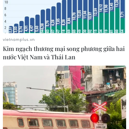
Đà Nẵng lần đầu đăng cai chung kết
Hoa hậu Di sản toàn cầu 2026
05/08/2026 11:01
vietnamplus.vn
Kim ngạch thương mại song phương giữa hai
Đà Nẵng chi gần 38 tỷ đồng trang trí
nước Việt Nam và Thái Lan
Tết Đinh Mùi 2027
05/08/2026 10:58
Giới thiệu Bộ sách Tuyển tập các tác
phẩm chọn lọc của Tổng Tư lệnh
Fidel Castro Ruz
05/08/2026 10:10