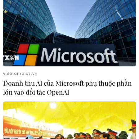
Thanh Thương/TTXVN)
vietnamplus.vn
Doanh thu AI của Microsoft phụ thuộc phần
lớn vào đối tác OpenAI
Ngày Việt Nam ở nước ngoài: Tò he, tranh
Đông Hồ lần đầu đến Nam Phi
08/09/2023 08:11