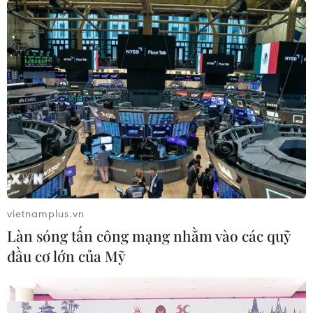
hóa của ngư dân vùng biển Lâm Đồng
Lâm Đồng kết nối di sản với du lịch và công
nghiệp văn hóa
Phở Hà Nội: Từ di sản văn hóa phi vật thể đến IP
văn hóa
Khám phá Lễ hội Xa Mã - di sản văn hóa phi vật
thể quốc gia
Dấu tích vàng son của vương triều nhà Trần trên
vùng đất Hưng Yên
vietnamplus.vn
Làn sóng tấn công mạng nhằm vào các quỹ
đầu cơ lớn của Mỹ