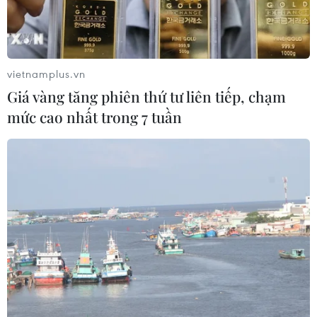
vietnamplus.vn
Giá vàng tăng phiên thứ tư liên tiếp, chạm
mức cao nhất trong 7 tuần
Các đại biểu cắt băng khánh thành trưng bày. (Ảnh: Thanh
Thương/TTXVN)
Ngày 22/11, tại Trung tâm Bảo tồn Tranh Dân
gian Đông Hồ, thị xã Thuận Thành, tỉnh Bắc
Ninh, Sở Văn hóa, Thể thao và Du lịch tỉnh tổ
chức trưng bày tái hiện không gian Chợ Tranh
Đông Hồ.