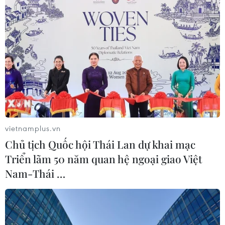
TIN LIÊN QUAN
vietnamplus.vn
Chủ tịch Quốc hội Thái Lan dự khai mạc
Triển lãm 50 năm quan hệ ngoại giao Việt
Tái hiện không gian Chợ tranh
Nam-Thái …
Đông Hồ
22/11/2023 09:49
Trình diễn khắc tranh gỗ tại chợ tranh ở Bắc Ninh. (Ảnh: