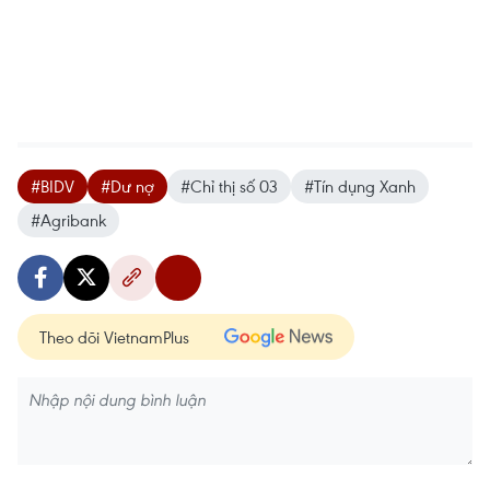
#BIDV
#Dư nợ
#Chỉ thị số 03
#Tín dụng Xanh
#Agribank
Theo dõi VietnamPlus