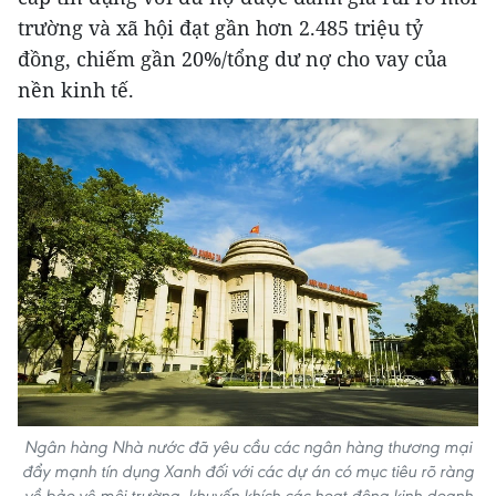
trường và xã hội đạt gần hơn 2.485 triệu tỷ
đồng, chiếm gần 20%/tổng dư nợ cho vay của
nền kinh tế.
Ngân hàng Nhà nước đã yêu cầu các ngân hàng thương mại
đẩy mạnh tín dụng Xanh đối với các dự án có mục tiêu rõ ràng
về bảo vệ môi trường, khuyến khích các hoạt động kinh doanh