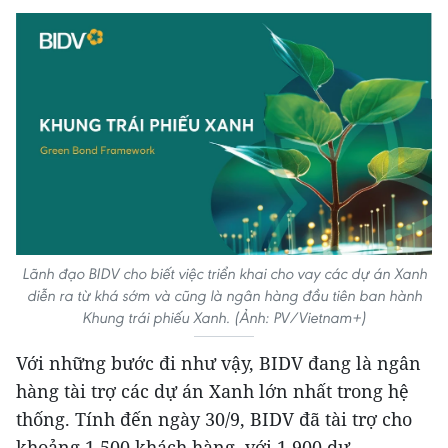
Lãnh đạo BIDV cho biết việc triển khai cho vay các dự án Xanh
diễn ra từ khá sớm và cũng là ngân hàng đầu tiên ban hành
Khung trái phiếu Xanh. (Ảnh: PV/Vietnam+)
Với những bước đi như vậy, BIDV đang là ngân
hàng tài trợ các dự án Xanh lớn nhất trong hệ
thống. Tính đến ngày 30/9, BIDV đã tài trợ cho
khoảng 1.500 khách hàng, với 1.900 dự