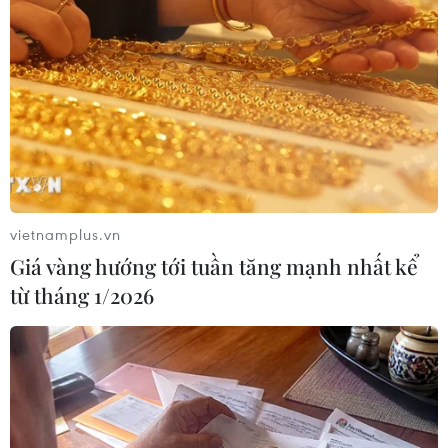
vietnamplus.vn
Giá vàng hướng tới tuần tăng mạnh nhất kể
từ tháng 1/2026
#Tiêu chí môi trường
#Tín dụng xanh
#Trái phiếu xanh
#Trái phiếu doanh nghiệp
#Phát thải ròng bằng 0
Theo dõi VietnamPlus