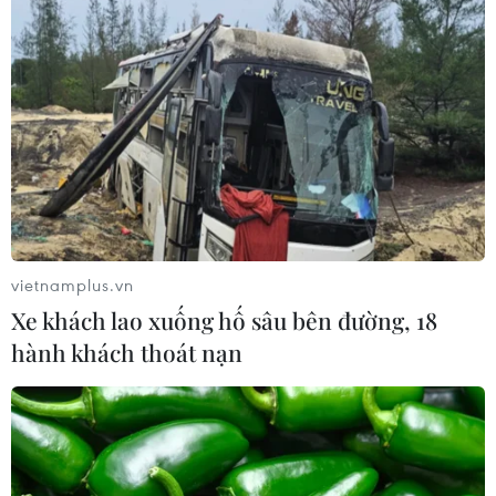
CƠ QUAN CHỦ QUẢN: THÔNG TẤN XÃ VIỆT NAM
Tổng Biên tập: TRẦN TIẾN DUẨN
Phó Tổng Biên tập: NGUYỄN THỊ TÁM, KHÚC THANH
THỦY
Sở hữu trí tuệ
Quy định sử dụng
RSS
Hỗ trợ
vietnamplus.vn
Ngôn ngữ
TTXVN
Xe khách lao xuống hố sâu bên đường, 18
Dịch vụ tin
Quảng cáo
hành khách thoát nạn
Liên hệ
Giấy phép số: 1374/GP-BTTTT do Bộ Thông tin và Truyền thông