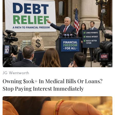
trường của Việt Nam và thông lệ quốc tế; thiếu
cơ sở pháp lý nên việc sử dụng mới mang mục
đích tham khảo hoặc dùng để thống kê.
Vì vậy, việc xây dựng danh mục phân loại xanh
gắn với các tiêu chí sàng lọc, ngưỡng và chỉ tiêu
môi trường cụ thể là cần thiết đối với các tổ
chức tín dụng, chi nhánh ngân hàng nước ngoài
tại Việt Nam, các tổ chức, cá nhân phát hành
trái phiếu và các bên liên quan để quản lý, điều
JG Wentworth
hành và thực hiện hiệu quả việc cấp tín dụng
Owning $10k+ In Medical Bills Or Loans?
xanh, phát hành trái phiếu xanh./.
Stop Paying Interest Immediately
(Vietnam+)