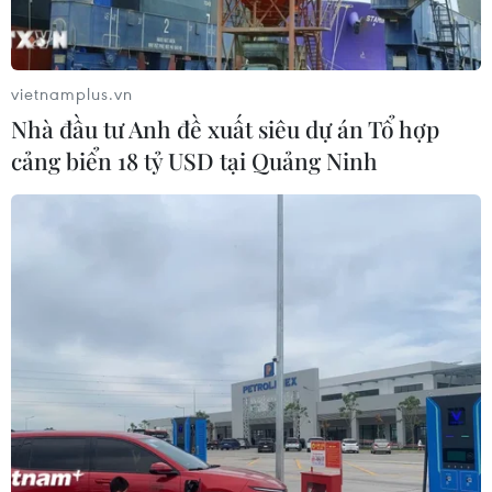
vietnamplus.vn
Nhà đầu tư Anh đề xuất siêu dự án Tổ hợp
Thành lập Hiệp hội Nhà sản xuất thân
cảng biển 18 tỷ USD tại Quảng Ninh
thiện môi trường Việt Nam
10/01/2022 02:44
Hiệp hội Nhà sản xuất sản phẩm thân thiện môi trường
Việt Nam được thành lập với kỳ vọng sẽ là nơi tập hợp
đội ngũ các nhà khoa học, doanh nghiệp cùng “hiến
kế” vì sự phát triển bền vững của đất nước.