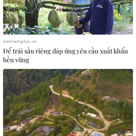
vietnamplus.vn
Để trái sầu riêng đáp ứng yêu cầu xuất khẩu
bền vững