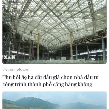
phát triển xanh và bền vững
16/08/2022 05:05
Các chuyên gia cho rằng tăng trưởng xanh là sứ mệnh
quan trọng hướng tới phát triển bền vững và cần có sự
kết hợp chặt chẽ, hợp lý, hài hòa giữa phát triển kinh tế-
xã hội và bảo vệ môi trường.
vietnamplus.vn
Thu hồi 89 ha đất đấu giá chọn nhà đầu tư
công trình thành phố cảng hàng không