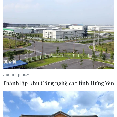
Di dời hộ dân bị ảnh hưởng bụi, mùi
khét, tiếng ồn từ Trung tâm Điện lực
Vĩnh Tân
07/08/2026 07:10
Hà Nội quyết liệt xử lý các "điểm
nghẽn" úng ngập, môi trường đô thị
07/08/2026 06:51
vietnamplus.vn
Kiểm soát rác thải từ nguồn - Giải
Thành lập Khu Công nghệ cao tỉnh Hưng Yên
pháp bảo vệ kênh rạch TP Hồ Chí
Minh trong mùa mưa
07/08/2026 04:47