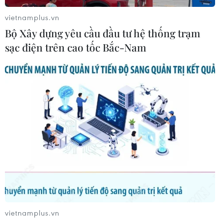
vietnamplus.vn
Bộ Xây dựng yêu cầu đầu tư hệ thống trạm
sạc điện trên cao tốc Bắc-Nam
Kiên định con đường phát triển "xanh" vì
tương lai bền vững
16/03/2022 02:49
Việt Nam xác định phát triển kinh tế-xã hội đi đôi với
bảo vệ môi trường, sử dụng tiết kiệm, hiệu quả tài
nguyên đã trở thành xu thế chủ đạo, yêu cầu sống còn
trên con đường phát triển của dân tộc.
vietnamplus.vn