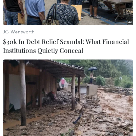
có thẩm quyền.
JG Wentworth
$30k In Debt Relief Scandal: What Financial
Institutions Quietly Conceal
Ảnh minh họa. (Nguồn ảnh: Hùng Võ/Vietnam+)
Để đạt được mục tiêu đạt phát thải ròng bằng
“0” vào năm 2050, Bộ Tài nguyên và Môi trường
đang dự thảo Quyết định của Thủ tướng Chính