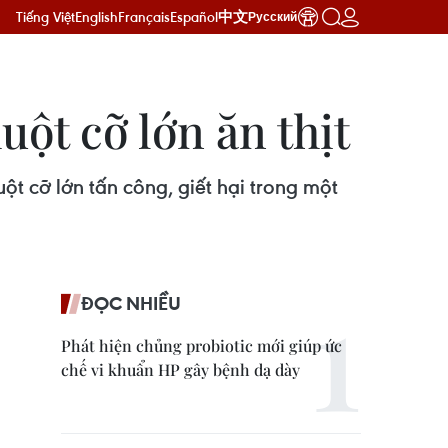
Tiếng Việt
English
Français
Español
中文
Русский
uột cỡ lớn ăn thịt
ột cỡ lớn tấn công, giết hại trong một
ĐỌC NHIỀU
Phát hiện chủng probiotic mới giúp ức
chế vi khuẩn HP gây bệnh dạ dày