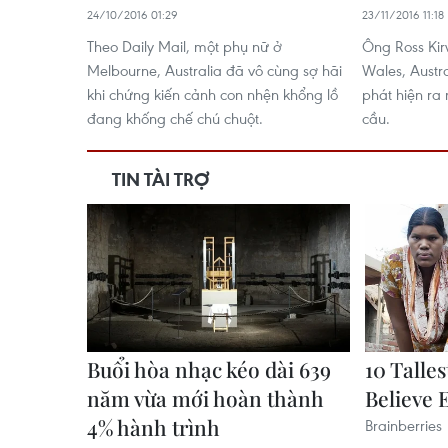
24/10/2016 01:29
23/11/2016 11:18
Theo Daily Mail, một phụ nữ ở
Ông Ross Kir
Melbourne, Australia đã vô cùng sợ hãi
Wales, Austra
khi chứng kiến cảnh con nhện khổng lồ
phát hiện ra
đang khống chế chú chuột.
cầu.