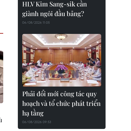
HLV Kim Sang-sik cần
giành ngôi đầu bảng?
06/08/2026 11:05
Phải đổi mới công tác quy
hoạch và tổ chức phát triển
hạ tầng
ù
06/08/2026 09:53