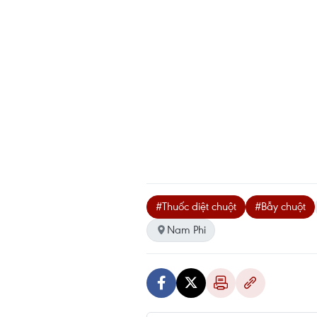
#Thuốc diệt chuột
#Bẫy chuột
Nam Phi