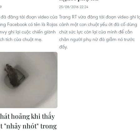
19
25/08/2016 22:24
l đã đăng tải đoạn video của
Trang RT vừa đăng tải đoạn video ghi lạ
ng Facebook có tên là Rojas
cảnh một con chuột yếu ớt đã cố dùng
vy ghi lại cuộc chiến giành
chút sức lực còn lại của mình để cắn
ịch tích của chuột mẹ.
chân người phụ nữ đã giẫm nó trước
đấy.
Phát hoảng khi thấy
t "nhảy nhót" trong