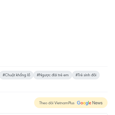
#Chuột khổng lồ
#Ngược đãi trẻ em
#Trẻ sinh đôi
Theo dõi VietnamPlus