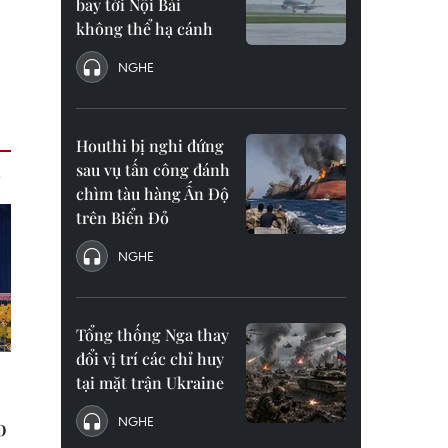
bay tới Nội Bài
không thể hạ cánh
NGHE
Houthi bị nghi đứng
sau vụ tấn công đánh
chìm tàu hàng Ấn Độ
trên Biển Đỏ
NGHE
Tổng thống Nga thay
đổi vị trí các chỉ huy
tại mặt trận Ukraine
NGHE