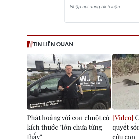
TIN LIÊN QUAN
Phát hoảng với con chuột có
C
kích thước "lớn chưa từng
quyết số
thấy"
cứu con