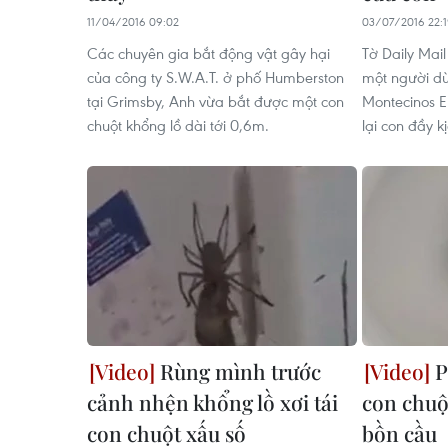
11/04/2016 09:02
03/07/2016 22:
Các chuyên gia bắt động vật gây hại
Tờ Daily Mai
của công ty S.W.A.T. ở phố Humberston
một người dù
tại Grimsby, Anh vừa bắt được một con
Montecinos En
chuột khổng lồ dài tới 0,6m.
lại con đầy k
Rùng mình trước
​
cảnh nhện khổng lồ xơi tái
con chuộ
con chuột xấu số
bồn cầu