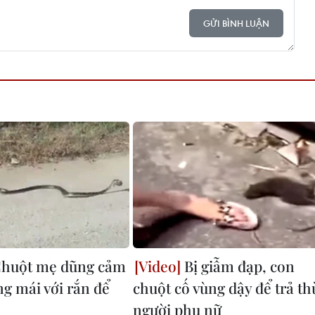
GỬI BÌNH LUẬN
huột mẹ dũng cảm
Bị giẫm đạp, con
ng mái với rắn để
chuột cố vùng dậy để trả th
người phụ nữ