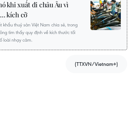
ó khi xuất đi châu Âu vì
.. kích cỡ
t khẩu thuỷ sản Việt Nam chia sẻ, trong
ng tìm thấy quy định về kích thước tối
số loài nhạy cảm.
(TTXVN/Vietnam+)