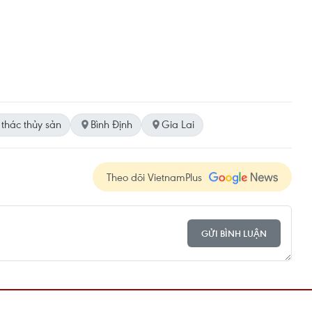
 thác thủy sản
Bình Định
Gia Lai
Theo dõi VietnamPlus
GỬI BÌNH LUẬN