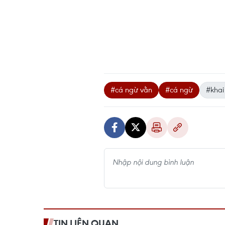
#cá ngừ vằn
#cá ngừ
#khai
TIN LIÊN QUAN