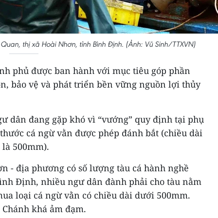
uan, thị xã Hoài Nhơn, tỉnh Bình Định. (Ảnh: Vũ Sinh/TTXVN)
ính phủ được ban hành với mục tiêu góp phần
ồn, bảo vệ và phát triển bền vững nguồn lợi thủy
gư dân đang gặp khó vì “vướng” quy định tại phụ
 thước cá ngừ vằn được phép đánh bắt (chiều dài
 là 500mm).
ơn - địa phương có số lượng tàu cá hành nghề
 Bình Định, nhiều ngư dân đành phải cho tàu nằm
mua loại cá ngừ vằn có chiều dài dưới 500mm.
ện Chánh khá ảm đạm.