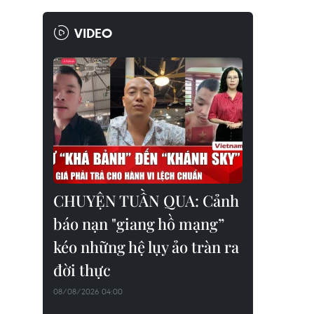
VIDEO
CHUYỆN TUẦN QUA: Cảnh
báo nạn "giang hồ mạng”
kéo những hệ lụy ảo tràn ra
đời thực
08/08/2026 04:00