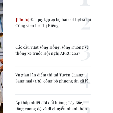
Đã quy tập 29 bộ hài cốt liệt sĩ tại
Công viên Lê Thị Riêng
Các cầu vượt sông Hồng, sông Đuống sẽ
thông xe trước Hội nghị APEC 2027
Vụ gian lận điểm thi tại Tuyên Quang:
Sáng mai (5/8), công bố phương án xử lý
Áp thấp nhiệt đới đổi hướng Tây Bắc,
tăng cường độ và di chuyển nhanh hơn