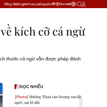
Tiếng Việt
English
Français
Español
中文
Русский
 về kích cỡ cá ngừ
 kích thước cá ngừ vằn được phép đánh
ĐỌC NHIỀU
Mường Than tan hoang sau lũ
quét, sạt lở đất