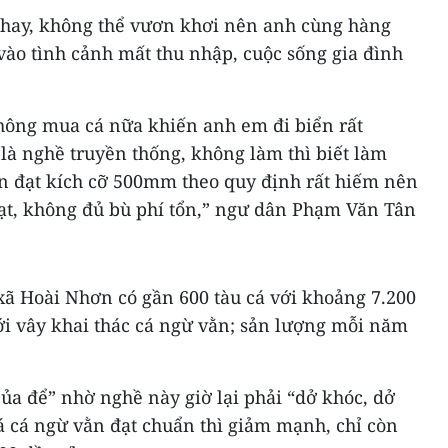
hay, không thể vươn khơi nên anh cùng hàng
vào tình cảnh mất thu nhập, cuộc sống gia đình
hông mua cá nữa khiến anh em đi biển rất
là nghề truyền thống, không làm thì biết làm
ằn đạt kích cỡ 500mm theo quy định rất hiếm nên
đạt, không đủ bù phí tổn,” ngư dân Phạm Văn Tân
ị xã Hoài Nhơn có gần 600 tàu cá với khoảng 7.200
ới vây khai thác cá ngừ vằn; sản lượng mỗi năm
ủa để” nhờ nghề này giờ lại phải “dở khóc, dở
iá cá ngừ vằn đạt chuẩn thì giảm mạnh, chỉ còn