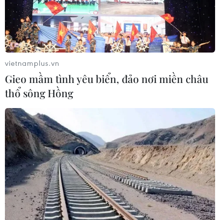
Tiếp tục đổi mới, nâng cao hiệu quả
công tác cai nghiện ma túy
vietnamplus.vn
06/08/2026 15:34
Gieo mầm tình yêu biển, đảo nơi miền châu
thổ sông Hồng
Khởi tố đối tượng giả danh Công an,
lừa đảo "chạy án" tại Đắk Lắk
06/08/2026 15:07
Cảnh sát khám xét nơi ở của Huấn
"Hoa Hồng"
06/08/2026 15:04