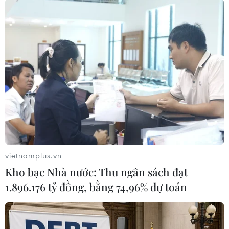
#Bình Phước
#Lật thuyền
#Đuối nước
#Tử vong
Bình Phước
Đồng Nai
Theo dõi VietnamPlus
vietnamplus.vn
Kho bạc Nhà nước: Thu ngân sách đạt
1.896.176 tỷ đồng, bằng 74,96% dự toán