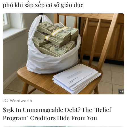
phó khi sắp xếp cơ sở giáo dục
Một phụ nữ đưa 3 cháu nhỏ đi
tắm tại bể bơi thuộc thôn Hùng
Xuân 2, huyện Bảo Thắng, tỉnh
Lào Cai, sau đó phát hiện cháu
Nguyễn V. A bị đuối nước, dù
được đưa đi cấp cứu nhưng cháu
đã tử vong.
(TTXVN/Vietnam+)
JG Wentworth
$15k In Unmanageable Debt? The "Relief
Program" Creditors Hide From You