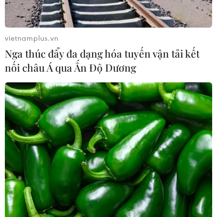
Xem thêm
vietnamplus.vn
Nga thúc đẩy đa dạng hóa tuyến vận tải kết
nối châu Á qua Ấn Độ Dương
CƠ QUAN CHỦ QUẢN: THÔNG TẤN XÃ VIỆT NAM
Tổng Biên tập: TRẦN TIẾN DUẨN
Phó Tổng Biên tập: NGUYỄN THỊ TÁM, KHÚC THANH
THỦY
Sở hữu trí tuệ
Quy định sử dụng
RSS
Hỗ trợ
Ngôn ngữ
TTXVN