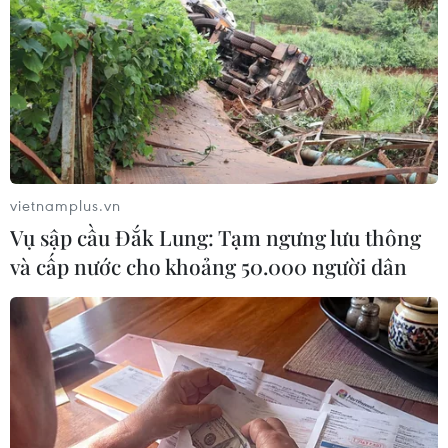
vực sông Hồng, đoạn chân cầu Vĩnh Tuy để bơi lội,
không may xảy ra tai nạn thương tâm khiến hai em bị
đuối nước.
vietnamplus.vn
Vụ sập cầu Đắk Lung: Tạm ngưng lưu thông
và cấp nước cho khoảng 50.000 người dân