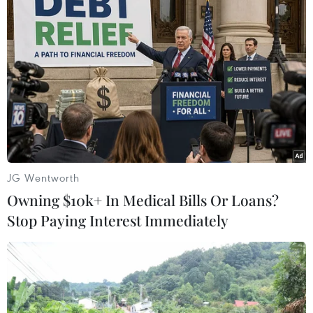
TIN LIÊN QUAN
JG Wentworth
Owning $10k+ In Medical Bills Or Loans?
Stop Paying Interest Immediately
Hà Nội: Hai học sinh nam lớp 11 bị đuối
nước tại sông Hồng
29/04/2024 12:18
Ngày 29/4, một nhóm học sinh lớp 11 đã rủ nhau ra khu