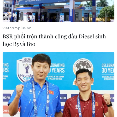
Miền Bắc giảm mưa từ đêm
nay, cuối tuần chuyển nắng nóng
07/08/2026 04:41
vietnamplus.vn
BSR phối trộn thành công dầu Diesel sinh
học B5 và B10
Tiến "Bịp" hầu tòa trong vụ
án tổ chức sử dụng trái phép chất ma
túy
07/08/2026 04:40
Cần xử lý dứt điểm việc tập kết gỗ ở
hành lang an toàn giao thông Quốc
lộ 22B
07/08/2026 04:31