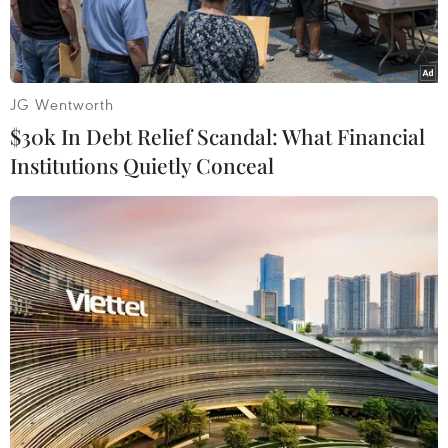
JG Wentworth
$30k In Debt Relief Scandal: What Financial
Institutions Quietly Conceal
Ảnh minh họa. (Ảnh: TTXVN phát)
Ngày 30/4, Công an tỉnh Bình Phước phối hợp
với Công an huyện Lộc Ninh đang tổ chức khám
nghiệm, điều tra, làm rõ vụ đuối nước thương
tâm xảy ra trên Sông Bé khiến 3 người tử vong.
Nạn nhân gồm: Nguyễn Minh Đức (27 tuổi);
Lâm Khang (10 tuổi, cùng ngụ xã Lộc Quang,