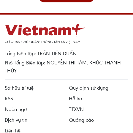
CƠ QUAN CHỦ QUẢN: THÔNG TẤN XÃ VIỆT NAM
Tổng Biên tập: TRẦN TIẾN DUẨN
Phó Tổng Biên tập: NGUYỄN THỊ TÁM, KHÚC THANH
THỦY
Sở hữu trí tuệ
Quy định sử dụng
RSS
Hỗ trợ
Ngôn ngữ
TTXVN
Dịch vụ tin
Quảng cáo
Liên hệ