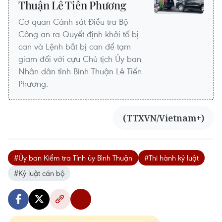
Thuận Lê Tiến Phương
Cơ quan Cảnh sát Điều tra Bộ
Công an ra Quyết định khởi tố bị
can và Lệnh bắt bị can để tạm
giam đối với cựu Chủ tịch Ủy ban
Nhân dân tỉnh Bình Thuận Lê Tiến
Phương.
(TTXVN/Vietnam+)
#Ủy ban Kiểm tra Tỉnh ủy Bình Thuận
#Thi hành kỷ luật
#Kỷ luật cán bộ