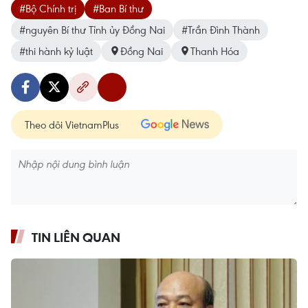
#Bộ Chính trị
#Ban Bí thư
#nguyên Bí thư Tỉnh ủy Đồng Nai
#Trần Đình Thành
#thi hành kỷ luật
Đồng Nai
Thanh Hóa
Theo dõi VietnamPlus
TIN LIÊN QUAN