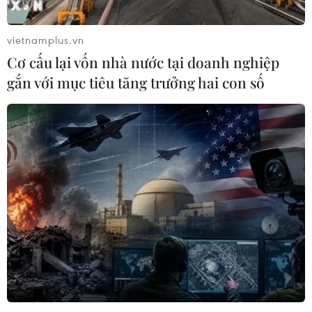
thiên tai, mưa lũ, sạt lở núi.
vietnamplus.vn
Cơ cấu lại vốn nhà nước tại doanh nghiệp
gắn với mục tiêu tăng trưởng hai con số
Đề nghị công nhận liệt sỹ cho 13 người hy
sinh ở Thủy điện Rào Trăng 3