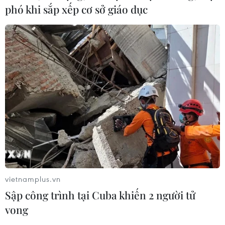
phó khi sắp xếp cơ sở giáo dục
vietnamplus.vn
Sập công trình tại Cuba khiến 2 người tử
vong