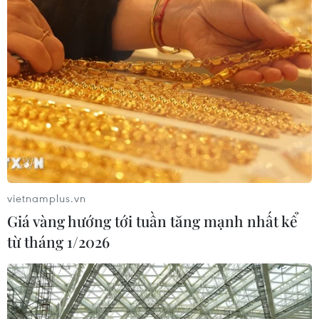
07/08/2026 10:33
Có 50 cơ sở kiểm nghiệm được GACC
chấp nhận phục vụ xuất khẩu mít,
sầu riêng
07/08/2026 10:27
Hàn Quốc áp dụng ưu đãi thuế hỗ
trợ 6 ngành công nghiệp chiến lược
vietnamplus.vn
07/08/2026 10:21
Giá vàng hướng tới tuần tăng mạnh nhất kể
từ tháng 1/2026
Hạ tầng AI - động lực tăng trưởng
mới của Đông Nam Á
07/08/2026 10:19