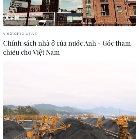
vietnamplus.vn
Chính sách nhà ở của nước Anh - Góc tham
chiếu cho Việt Nam
Trưởng ban Tổ chức TW Phạm Minh
Chính làm việc tại Thừa Thiên-Huế
16/10/2020 09:55
Tại buổi làm việc, Bí thư Tỉnh ủy Thừa Thiên-Huế Lê
Trường Lưu đã báo cáo với Đoàn công tác về những nỗ
lực của địa phương trong công tác khắc phục hậu quả