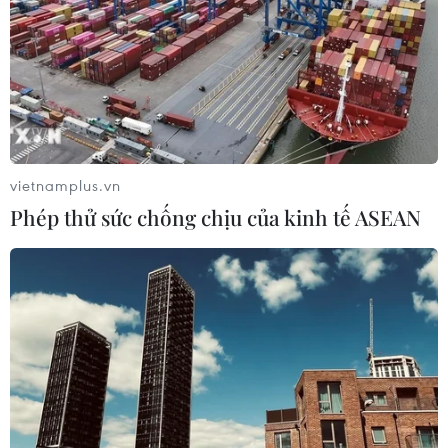
vietnamplus.vn
Diễn biến công tác cứu nạn tại sự
Phép thử sức chống chịu của kinh tế ASEAN
cố thủy điện Rào Trăng 3
16/10/2020 07:57
Kể từ ngày xảy ra sự cố sạt lở đất tại thủy điện Rào
Trăng 3, lực lượng tìm kiếm cứu nạn đã huy động nhân
lực, vật lực ở mức cao nhất để tìm kiếm những người
mất tích.