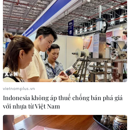
nguồn nước, mực nước về hồ để có điều hành
cụ thể, báo cáo cho Ban chỉ huy phòng chống
thiên tai để đảm bảo đúng quy trình, đảm bảo
an toàn cho vùng hạ du,” ông Bảo nói.
vietnamplus.vn
Indonesia không áp thuế chống bán phá giá
với nhựa từ Việt Nam