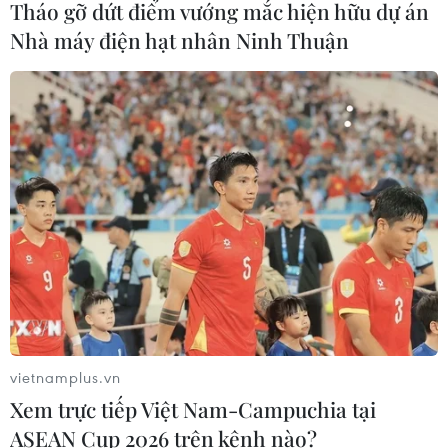
Tháo gỡ dứt điểm vướng mắc hiện hữu dự án
07/08/2026 12:35
Nhà máy điện hạt nhân Ninh Thuận
Thuế polysilicon: Doanh nghiệp Hàn
Quốc tại Mỹ có lợi thế
07/08/2026 12:17
Tầm nhìn bán dẫn của Malaysia: Đi
từ thế mạnh sẵn có lên nấc thang giá
trị cao
07/08/2026 11:51
vietnamplus.vn
Đắk Lắk phát động chiến dịch “30
Xem trực tiếp Việt Nam-Campuchia tại
ngày đêm” chuẩn hóa dữ liệu sầu
ASEAN Cup 2026 trên kênh nào?