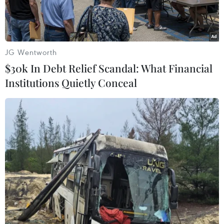
hạ du.
JG Wentworth
$30k In Debt Relief Scandal: What Financial
Institutions Quietly Conceal
Bộ Công Thương họp báo ngày 16/10. (Ảnh: Đức
Duy/Vietnam+)
Tại phiên họp báo do Bộ Công Thương tổ chức