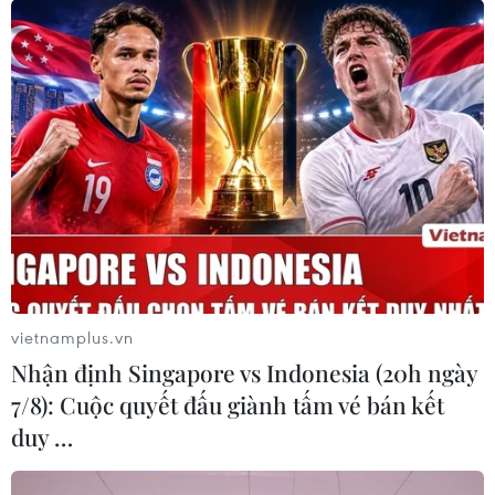
vietnamplus.vn
Nhận định Singapore vs Indonesia (20h ngày
#thủy điện Rào Trăng 3
#dự án thủy điện
7/8): Cuộc quyết đấu giành tấm vé bán kết
#cơ sở dữ liệu hồ chứa
TP. Huế
duy …