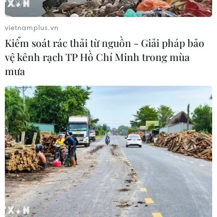
07/08/2026 01:59
07/08/2026 01:49
vietnamplus.vn
Kiểm soát rác thải từ nguồn - Giải pháp bảo
vệ kênh rạch TP Hồ Chí Minh trong mùa
mưa
Thời tiết ngày 7/8: Bắc Bộ
Kế hoạch hành động
và Bắc Trung Bộ giảm mưa
phòng, chống bão, lũ,
về đêm, cục bộ có mưa to
thiên tai cực đoan và biến
đổi khí hậu
06/08/2026 23:15
06/08/2026 23:00