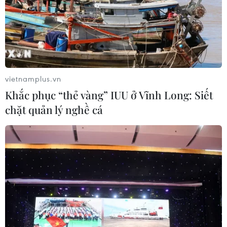
Nghị quyết số 80-NQ/TW:
Chiến dịch 500 ngày đêm:
Hải Phòng - bản sắc cửa
Lặng thầm viết tiếp hành
biển và chiều sâu văn hóa
trình trở về của các liệt sỹ
vietnamplus.vn
07/08/2026 03:08
07/08/2026 03:04
Khắc phục “thẻ vàng” IUU ở Vĩnh Long: Siết
chặt quản lý nghề cá
Lào Cai khẩn trương tìm
Hà Nội cảnh báo về việc sử
kiếm 2 người mất tích do
dụng tế bào gốc trong
mưa lũ
khám chữa bệnh, làm đẹp
07/08/2026 03:04
07/08/2026 03:03