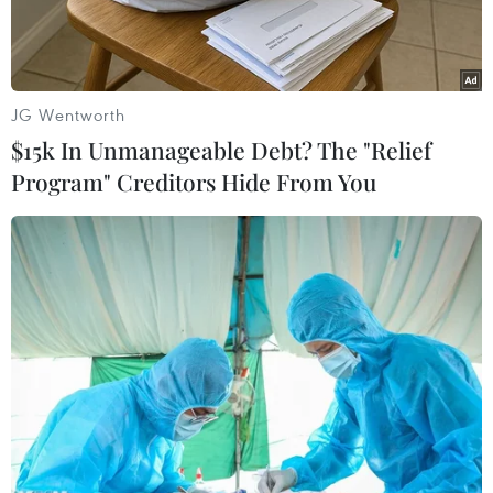
Kể từ ngày xảy ra sự cố sạt lở đất tại thủy điện Rào
Trăng 3, lực lượng tìm kiếm cứu nạn đã huy động
nhân lực, vật lực ở mức cao nhất để tìm kiếm
JG Wentworth
những người mất tích.
$15k In Unmanageable Debt? The "Relief
Program" Creditors Hide From You
Play
Video
Sự cố thủy điện Rào Trăng 3 đã gây ra thiệt hại
to lớn về người và của. Kể từ ngày xảy ra sự cố,