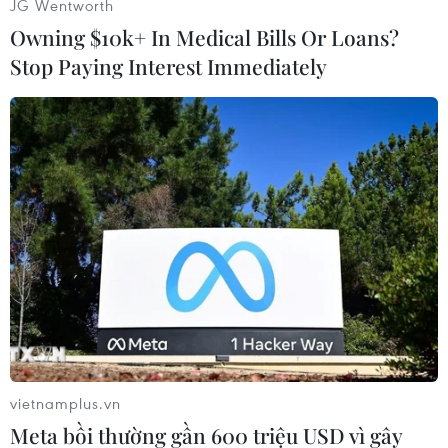
JG Wentworth
Owning $10k+ In Medical Bills Or Loans?
Stop Paying Interest Immediately
#Video
#Thủy điện Rào Trăng 3
#Tìm kiếm cứu nạn
#Người mất tích
#Sự cố đặc biệt nghiêm trọng
TP. Huế
vietnamplus.vn
Meta bồi thường gần 600 triệu USD vì gây