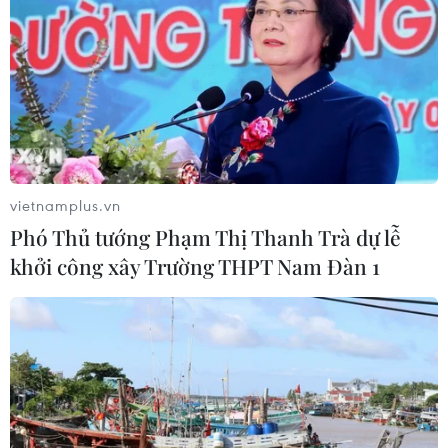
Cuộc tìm kiếm và vá lại
Xuất hiện áp thấp nhiệt đới
những 'trái tim lỗi '
trên khu vực vịnh Bắc Bộ
07/08/2026 04:03
07/08/2026 03:54
vietnamplus.vn
Phó Thủ tướng Phạm Thị Thanh Trà dự lễ
khởi công xây Trường THPT Nam Đàn 1
Hỗ trợ thúc đẩy xã hội học
Phú Thọ gỡ vướng mắc
tập để mọi người dân đều
mặt bằng, đẩy nhanh đầu
có cơ hội tiếp thu tri thức
tư các cụm công nghiệp
07/08/2026 03:40
07/08/2026 03:32