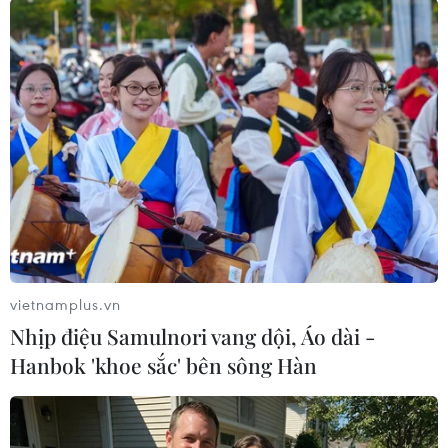
Tiến "Bịp" hầu tòa trong vụ
Cần xử lý dứt điểm việc tập
án tổ chức sử dụng trái
kết gỗ ở hành lang an toàn
phép chất ma túy
giao thông Quốc lộ 22B
07/08/2026 04:40
07/08/2026 04:31
vietnamplus.vn
Nhịp điệu Samulnori vang dội, Áo dài -
Hanbok 'khoe sắc' bên sông Hàn
Phó Thủ tướng Phạm Thị
Gieo mầm tình yêu biển,
Thanh Trà dự lễ khởi công
đảo nơi miền châu thổ