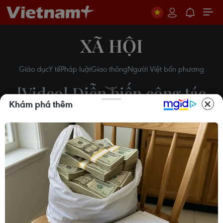
XÃ HỘI
Giáo dục
Y tế
Pháp luật
Giao thông
Người Việt bốn phương
[Video] Diễn biến công tác
Khám phá thêm
cứu nạn tại sự cố thủy điện
Rào Trăng 3
16/10/2020 07:57
Theo dõi VietnamPlus