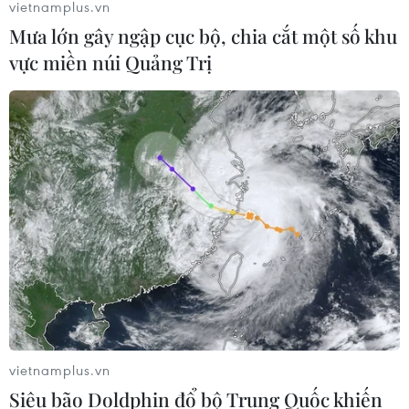
vietnamplus.vn
Mưa lớn gây ngập cục bộ, chia cắt một số khu
vực miền núi Quảng Trị
Ukraine tiếp tục dội UAV vào
kho hàng của nền tảng bán lẻ lớn tại
Nga
03/08/2026 15:02
Viện kiểm sát truy tố Shark
Bình về tội rửa tiền 320 tỷ đồng
03/08/2026 04:36
Iran phủ nhận tuyên bố của
ông Trump về đề nghị dừng không
vietnamplus.vn
kích
Siêu bão Doldphin đổ bộ Trung Quốc khiến