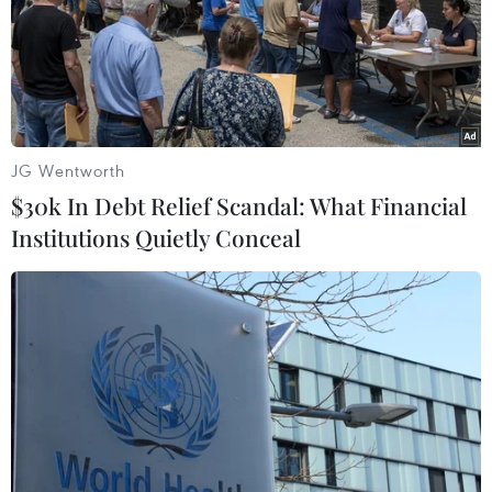
thủy điện Rào Trăng 3.
JG Wentworth
$30k In Debt Relief Scandal: What Financial
Institutions Quietly Conceal
Vụ sạt lở tại Thủy điện Rào Trăng 3: Tìm
thấy thêm 1 thi thể công nhân