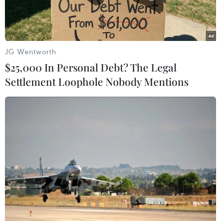
Mong các anh, từng giây, từng phút đó!
Về đi nhé, tiếng dân mình đang ngỏ,
JG Wentworth
Đây là MỆNH LỆNH... Các anh có nghe không?"
$25,000 In Personal Debt? The Legal
Settlement Loophole Nobody Mentions
Đã tìm thấy thi thể của 13 cán bộ công tác thiệt
mạng trong vụ sạt lở ở Trạm kiểm lâm 67, lực
lượng cứu hộ lại dồn sức tìm kiếm 16 công
nhân còn lại./.
(Vietnam+)