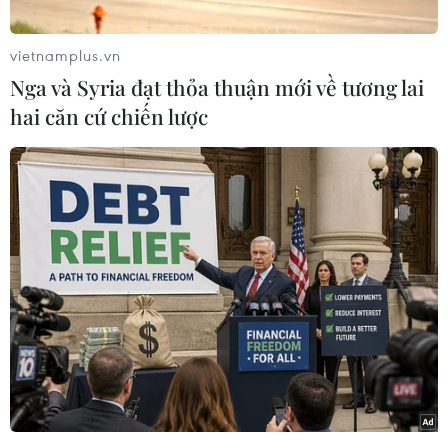
vietnamplus.vn
Nga và Syria đạt thỏa thuận mới về tương lai
hai căn cứ chiến lược
#rào trăng 3
#thi thể
#cán bộ công tác
#trạm kiểm lâm 67
Theo dõi VietnamPlus