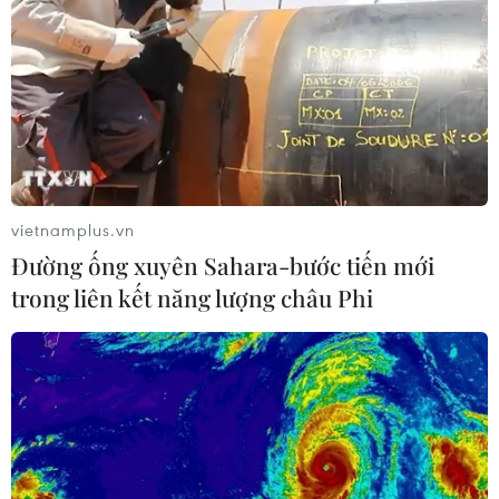
nhiều hướng khiến 4 binh sĩ chính
phủ Yemen thiệt mạng
09/08/2026 16:11
Siêu bão Doldphin đổ bộ
Trung Quốc khiến hàng nghìn
chuyến bay bị hủy khẩn cấp
vietnamplus.vn
09/08/2026 16:00
Đường ống xuyên Sahara-bước tiến mới
trong liên kết năng lượng châu Phi
Miền Bắc giảm mưa từ đêm
nay, cuối tuần chuyển nắng nóng
07/08/2026 04:41
Mỹ can thiệp khẩn cấp, ngăn
Israel mở rộng đòn trừng phạt