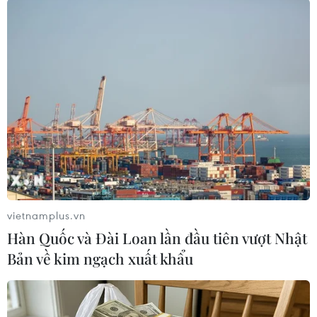
Truy tặng Huy hiệu dũng cảm cho 2 chiến
sỹ hy sinh ở Rào Trăng 3
15/10/2020 22:42
Trung ương Đoàn Thanh niên Cộng sản Hồ Chí Minh đã
quyết định truy tặng Huy hiệu “Tuổi trẻ dũng cảm” cho
hai chiến sỹ trong Đoàn công tác gặp nạn ở Nhà máy
Thủy điện Rào Trăng 3.
vietnamplus.vn
Hàn Quốc và Đài Loan lần đầu tiên vượt Nhật
Bản về kim ngạch xuất khẩu