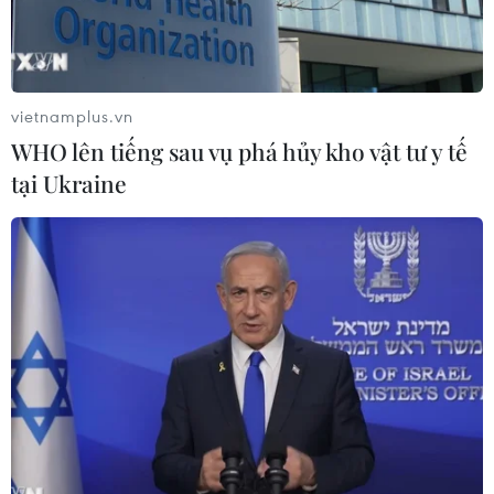
16/10/2020 07:21
Hiện thi thể nạn nhân đang được lực lượng chức năng
đưa ra ngoài để làm thủ tục xác định danh tính, sau đó
sẽ bàn giao cho gia đình mai táng.
vietnamplus.vn
WHO lên tiếng sau vụ phá hủy kho vật tư y tế
tại Ukraine