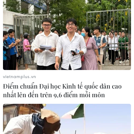
vietnamplus.vn
Điểm chuẩn Đại học Kinh tế quốc dân cao
nhất lên đến trên 9,6 điểm mỗi môn
TIN CÙNG CHUYÊN MỤC
Houthi tấn công dồn dập từ