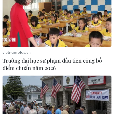
vietnamplus.vn
Trường đại học sư phạm đầu tiên công bố
điểm chuẩn năm 2026
Đưa lực lượng, phương tiện tiếp cận Rào
Trăng 3 trong ngày 16/10
16/10/2020 05:00
Theo báo cáo của các lực lượng chức năng, hiện các
thành viên cứu hộ cứu nạn đang khẩn trương mở
đường 71 để tiến vào điểm sạt lở tại khu vực Nhà máy