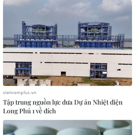
Iran tuyên bố bắn nổ dàn
tiêm kích tàng hình F-35 của Mỹ tại
Jordan
30/07/2026 15:50
Ca sĩ Chi Dân, người mẫu An
Tây cùng 225 đồng phạm sắp ra hầu
tòa trong chuyên án ma túy khủng
30/07/2026 05:50
vietnamplus.vn
Tập trung nguồn lực đưa Dự án Nhiệt điện
Tổng thống Nga lý giải tiến
Long Phú 1 về đích
độ chiến dịch quân sự tại Ukraine
29/07/2026 21:35