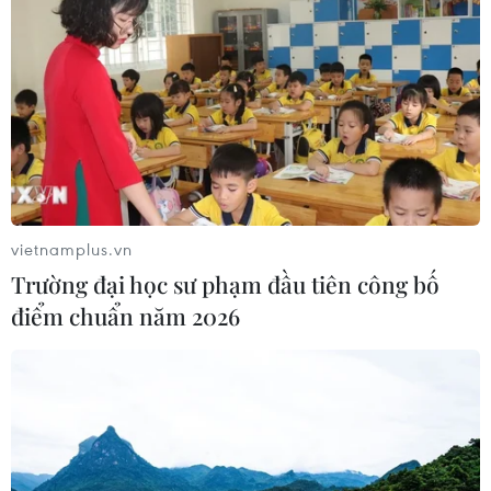
Đà Nẵng: Sóng cuốn 4 người tại Mũi
Nghê, 3 người mất tích
08/08/2026 06:02
Vượt lên di chứng chất độc da cam,
chàng trai Đồng Tháp tự tin làm chủ
cuộc đời
vietnamplus.vn
08/08/2026 06:00
Trường đại học sư phạm đầu tiên công bố
điểm chuẩn năm 2026
Dắt chó đi dạo không đúng quy
định, bị phạt đến 2 triệu đồng?
08/08/2026 04:16
Thổ Nhĩ Kỳ tăng cường truy quét IS,