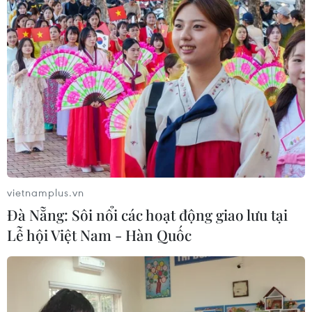
Đà Nẵng: Hỗ trợ 700 triệu đồng cho
đồng bào nghèo xã Hùng Sơn
08/08/2026 09:58
Vùng 3 Hải quân cứu thành công 1
nạn nhân bị sóng cuốn tại Mũi Nghê
08/08/2026 08:43
vietnamplus.vn
Đà Nẵng: Sôi nổi các hoạt động giao lưu tại
Trung Quốc nâng mức ứng phó khẩn
Lễ hội Việt Nam - Hàn Quốc
cấp với bão Dolphin
08/08/2026 07:10