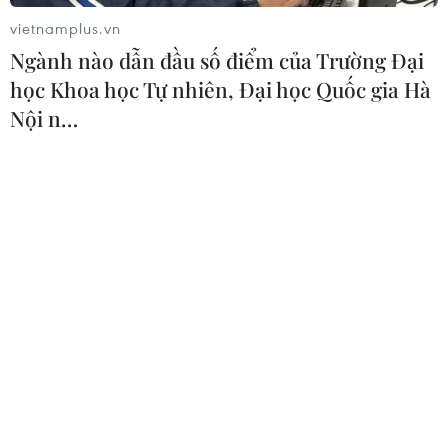
vietnamplus.vn
Ngành nào dẫn đầu số điểm của Trường Đại
Thái Lan: Xả súng gây thương vong
học Khoa học Tự nhiên, Đại học Quốc gia Hà
tại trường học ở Nonthaburi
Nội n…
07/08/2026 05:12
Nghệ nhân Đặng Văn Hậu
thổi sức sống mới cho nghệ thuật tò
he truyền thống
07/08/2026 03:19
Xem thêm