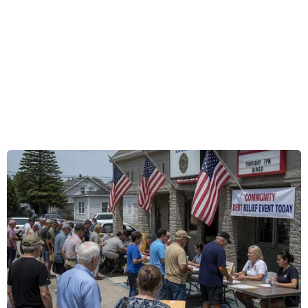
#Edward Snowden
#Luật sư Fein
#This Week
#ABC
Nga
Theo dõi VietnamPlus