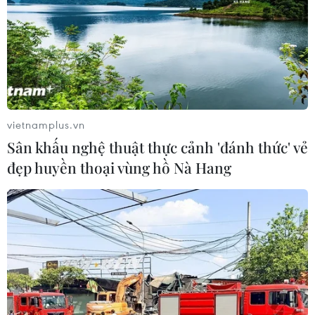
bắt giữ hơn 100 nghi phạm
07/08/2026 14:55
Tây Ban Nha triệt phá đường dây
buôn người xuyên Địa Trung Hải
vietnamplus.vn
07/08/2026 12:13
Sân khấu nghệ thuật thực cảnh 'đánh thức' vẻ
đẹp huyền thoại vùng hồ Nà Hang
Hy Lạp tạm giam một thị trưởng tình
nghi gây thảm họa cháy rừng
07/08/2026 12:02
Sri Lanka tăng cường ngăn chặn
trang web cá cược trực tuyến