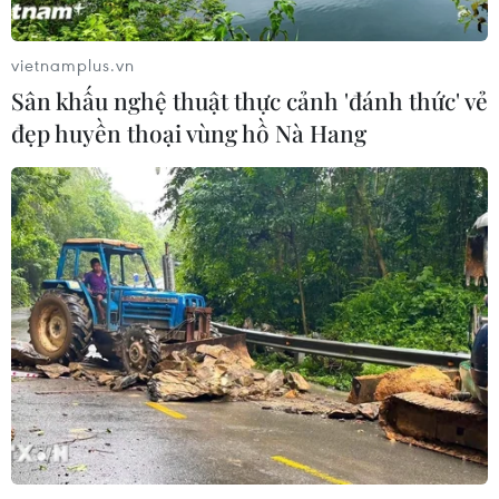
CƠ QUAN CHỦ QUẢN: THÔNG TẤN XÃ VIỆT NAM
Tổng Biên tập: TRẦN TIẾN DUẨN
vietnamplus.vn
Phó Tổng Biên tập: NGUYỄN THỊ TÁM, KHÚC THANH
Sân khấu nghệ thuật thực cảnh 'đánh thức' vẻ
THỦY
đẹp huyền thoại vùng hồ Nà Hang
Sở hữu trí tuệ
Quy định sử dụng
RSS
Hỗ trợ
Ngôn ngữ
TTXVN
Dịch vụ tin
Quảng cáo
Liên hệ
Giấy phép số: 1374/GP-BTTTT do Bộ Thông tin và Truyền thông
cấp ngày 11/9/2008.