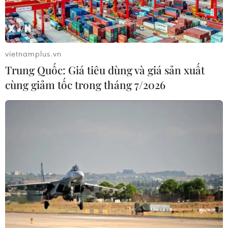
có lợi với các nước Mỹ Latinh trong lĩnh vực chính trị,
thương mại và kinh tế, giáo dục...
vietnamplus.vn
Trung Quốc: Giá tiêu dùng và giá sản xuất
cùng giảm tốc trong tháng 7/2026
Mỹ Latinh không ủng hộ kế hoạch của G7
áp giá trần với dầu mỏ của Nga