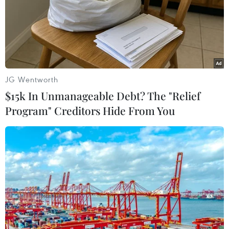
JG Wentworth
$15k In Unmanageable Debt? The "Relief
Program" Creditors Hide From You
Ngoại trưởng Nga Sergei Lavrov công du 4
nước khu vực Mỹ Latinh
17/04/2023 08:07
Chuyến công du Brazil, Venezuela, Nicaragoa và Cuba
của Ngoại trưởng Nga nhằm tăng cường hợp tác cùng