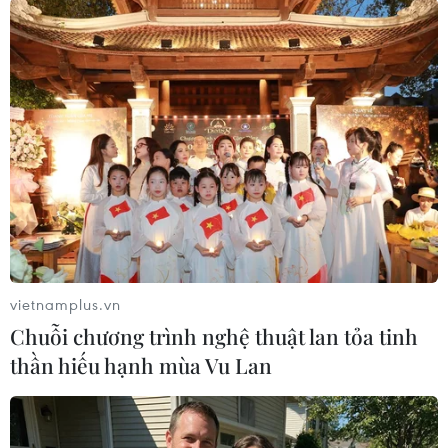
gắn kết truyền thống giữa các
bên.
(TTXVN/Vietnam+)
vietnamplus.vn
Chuỗi chương trình nghệ thuật lan tỏa tinh
thần hiếu hạnh mùa Vu Lan