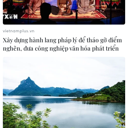
EU tuyên bố vượt qua “phép thử” an
ninh biên giới sau khủng hoảng
Ceuta
05/08/2026 00:37
vietnamplus.vn
Xây dựng hành lang pháp lý để tháo gỡ điểm
Nga và Ukraine tiếp tục tấn
nghẽn, đưa công nghiệp văn hóa phát triển
công qua lại, thương vong không
ngừng gia tăng
04/08/2026 15:54
Xem thêm