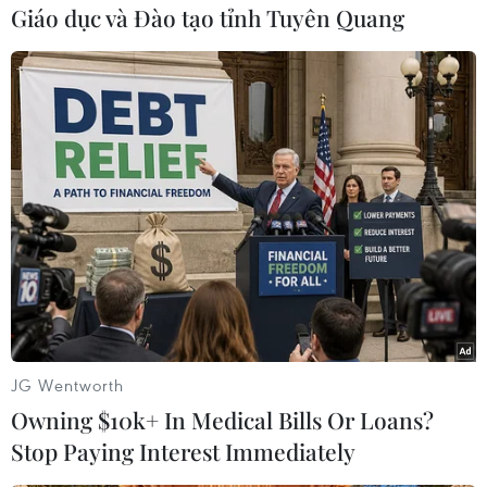
Giáo dục và Đào tạo tỉnh Tuyên Quang
Brazil, trong 2 ngày 21 và 22/2 để tham dự cuộc
họp của các Bộ trưởng Ngoại giao G20.
Chuyến công du Mỹ Latinh gần nhất của Bộ
trưởng Ngoại giao Nga diễn ra từ ngày 17 đến
ngày 21/4/2023. Ông Lavrov đã thăm Brazil,
Cuba, Nicaragua và Venezuela./.
Củng cố gắn kết truyền
thống giữa Nga và các
nước Mỹ Latinh và Caribe
Chuyến công du Mỹ Latinh và
JG Wentworth
Caribe của Ngoại trưởng Nga
Owning $10k+ In Medical Bills Or Loans?
không chỉ thúc đẩy hợp tác mà
còn nhằm mở rộng ảnh hưởng
Stop Paying Interest Immediately
của Nga ở khu vực, củng cố sự