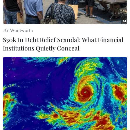
JG Wentworth
$30k In Debt Relief Scandal: What Financial
Institutions Quietly Conceal
Ngoại trưởng Nga Sergei Lavrov. (Ảnh: AFP/TTXVN)
Bộ trưởng Ngoại giao Nga Sergei Lavrov dự kiến
bắt đầu chuyến công du Mỹ Latinh từ ngày 19/2.
Điểm dừng chân đầu tiên của ông Lavrov là
Cuba, sau đó là Venezuela và Brazil.