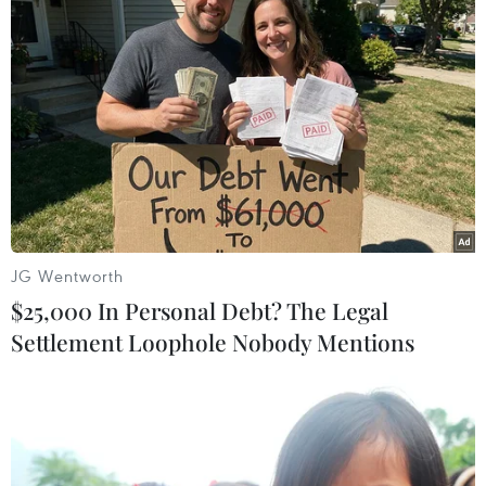
#Sergei Lavrov
#Mỹ Latinh
Brazil
Cuba
Nga
Venezuela
Theo dõi VietnamPlus
JG Wentworth
$25,000 In Personal Debt? The Legal
Settlement Loophole Nobody Mentions
TIN LIÊN QUAN