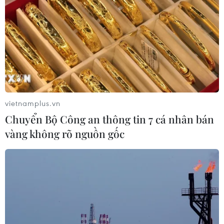
vietnamplus.vn
Chuyển Bộ Công an thông tin 7 cá nhân bán
vàng không rõ nguồn gốc
TIN CÙNG CHUYÊN MỤC