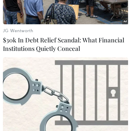
diệt chủng Pol Pot.
JG Wentworth
$30k In Debt Relief Scandal: What Financial
Institutions Quietly Conceal
Bí thư Tỉnh ủy, Chủ tịch Hội đồng Nhân dân tỉnh Cà Mau
Nguyễn Tiến Hải (thứ 7, từ phải sang) tặng quà lưu niệm cho
đoàn cán bộ của Bộ Tư lệnh Cảnh vệ Quân đội Hoàng gia
Campuchia. (Ảnh: Huỳnh Anh/TTXVN)