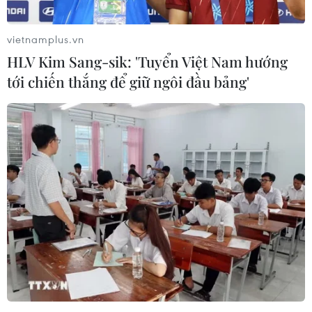
bình, ổn định để cùng nhau phát triển./.
(TTXVN/Vietnam+)
vietnamplus.vn
HLV Kim Sang-sik: 'Tuyển Việt Nam hướng
tới chiến thắng để giữ ngôi đầu bảng'
#Bộ Tư lệnh Cảnh vệ
#Hoàng gia Campuchia
#Chúc Tết
#Việt Nam-Campuchia