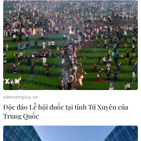
về nhà ở, giao thông tại tỉnh Sơn La
06/08/2026 09:48
Cao điểm "100 ngày chuyển đổi số":
Chuyển động từ cơ sở
06/08/2026 09:48
Bất cập việc ngừng giao khoán quản
lý, bảo vệ rừng ở Nam Cát Tiên
vietnamplus.vn
06/08/2026 09:45
Độc đáo Lễ hội đuốc tại tỉnh Tứ Xuyên của
Trung Quốc
Khởi tố người đi bộ gây tai nạn chết
người trên quốc lộ ở Quảng Trị