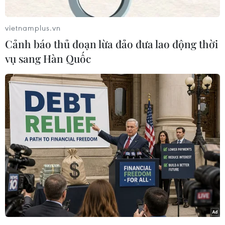
Ngày 6/1, đoàn công tác do Trung tướng El Sa
Môn, Phó Tham mưu trưởng Bộ Tư lệnh Cảnh
vietnamplus.vn
vệ Quân đội Hoàng gia Campuchia làm trưởng
Cảnh báo thủ đoạn lừa đảo đưa lao động thời
đoàn đã đến thăm, chúc Tết cổ truyền Quý Mão
vụ sang Hàn Quốc
2023 và làm việc với lãnh đạo tỉnh Cà Mau và
tỉnh Hậu Giang.
Tại buổi làm việc, Phó Tham mưu trưởng Bộ Tư
lệnh Cảnh vệ Quân đội Hoàng gia Campuchia
cảm ơn lãnh đạo tỉnh Cà Mau đã tiếp đoàn trong
không khí trang trọng, thân mật, đồng thời
thông tin đến lãnh đạo tỉnh về kết quả thực
hiện nhiệm vụ, vai trò của Bộ Tư lệnh Cảnh vệ
Quân đội Hoàng gia Campuchia.
Trung tướng El Sa Môn bày tỏ sự trân trọng tình
đoàn kết, hữu nghị của hai đất nước Việt Nam-