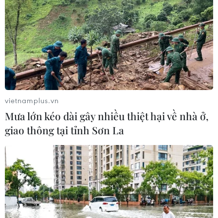
trong phòng chống tội phạm ma túy
05/01/2023 07:00
Trong năm 2022, Bộ Công an Việt Nam phối hợp với
Campuchia phá 4 chuyên án điển hình, trong đó bắt giữ
2 đối tượng cầm đầu nhiều đường dây mua bán, vận
chuyển ma túy với số lượng lớn vào Việt Nam.
vietnamplus.vn
Mưa lớn kéo dài gây nhiều thiệt hại về nhà ở,
giao thông tại tỉnh Sơn La