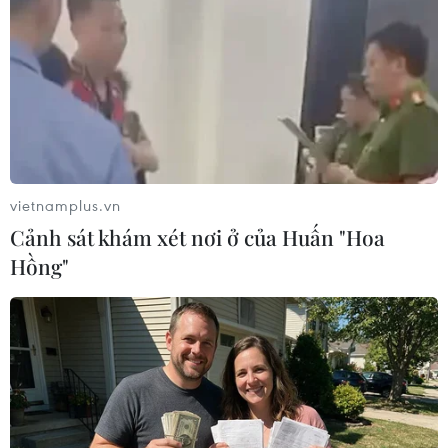
hàng đầu; tất cả những bài học về tình đoàn kết
cần được vun đắp để xây dựng hạnh phúc lâu
dài cho nhân dân hai nước.
vietnamplus.vn
Cảnh sát khám xét nơi ở của Huấn "Hoa
Hồng"
Đoàn công tác Bộ Tư lệnh Cảnh vệ Quân đội Hoàng gia
Campuchia tặng quà Ủy ban Nhân dân tỉnh Hậu Giang. (Ảnh:
Hồng Thái/TTXVN)