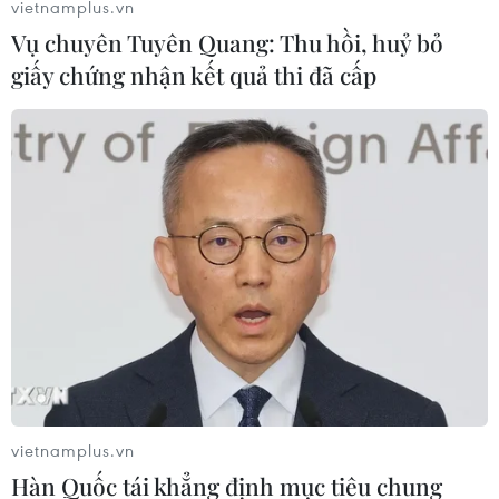
vietnamplus.vn
#Chế độ diệt chủng Pol Pot
Cà Mau
TP. Cần Thơ
Vụ chuyên Tuyên Quang: Thu hồi, huỷ bỏ
Hậu Giang
Campuchia
giấy chứng nhận kết quả thi đã cấp
Theo dõi VietnamPlus
TIN LIÊN QUAN
vietnamplus.vn
Hàn Quốc tái khẳng định mục tiêu chung