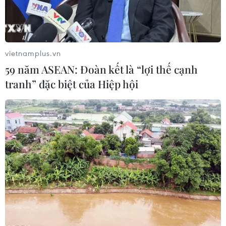
#Tình hình Bolivia
#Chính quyền lâm thời
vietnamplus.vn
#Evo Morales
#Tị nạn
#Đảng MAS
#Tổng tuyển cử
59 năm ASEAN: Đoàn kết là “lợi thế cạnh
Bolivia
tranh” đặc biệt của Hiệp hội
Theo dõi VietnamPlus
TIN LIÊN QUAN