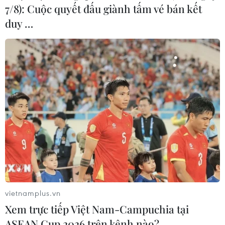
7/8): Cuộc quyết đấu giành tấm vé bán kết
Tại thủ đô La Paz, người biểu tình từ các nơi đã đổ về,
duy …
diễu hành qua các đường phố lớn yêu cầu khôi phục
chức vụ cho cựu Tổng thống Evo Morales.
vietnamplus.vn
Xem trực tiếp Việt Nam-Campuchia tại
ASEAN Cup 2026 trên kênh nào?