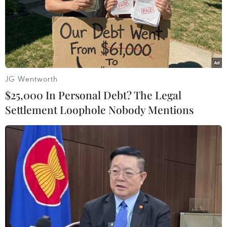
quyền lâm thời đang vô cùng "tức giận."
Do đó, với tình hình này, những hành động gây
sức ép của chính quyền sẽ chỉ làm gia tăng cơn
thịnh nộ trong dân chúng và có thể làm phức
tạp mọi tiến trình đối thoại./.
JG Wentworth
(TTXVN/Vietnam+)
$25,000 In Personal Debt? The Legal
Settlement Loophole Nobody Mentions