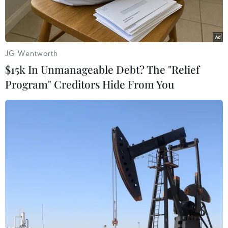
JG Wentworth
$15k In Unmanageable Debt? The "Relief
Program" Creditors Hide From You
Toàn cảnh một phiên họp của Quốc hội Bolivia ở La Paz ngày
12/11/2019. (Nguồn: AFP/TTXVN)
Ngày 16/11, đảng Phong trào tiến lên chủ nghĩa
xã hội (MAS) của cựu Tổng thống Bolivia Evo
Morales, đang chiếm đa số tuyệt đối tại cả