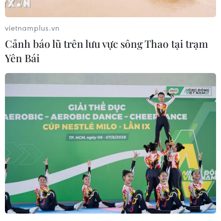
vietnamplus.vn
Cảnh báo lũ trên lưu vực sông Thao tại trạm
Yên Bái
Cựu Tổng thống Bolivia sẵn sàng trở về
nước nếu được yêu cầu
13/11/2019 23:35
Ngày 13/11, cựu Tổng thống Bolivia Evo Morales tuyên
bố sẵn sàng quay trở về nước để tham gia bình ổn đất