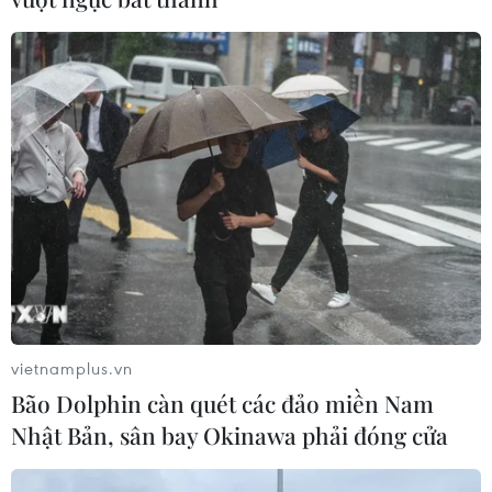
TIN CÙNG CHUYÊN MỤC
Tổng thống Mỹ Donald Trump nói
còn quá sớm để bàn về người kế
nhiệm
vietnamplus.vn
07/08/2026 06:29
Bão Dolphin càn quét các đảo miền Nam
Nhật Bản, sân bay Okinawa phải đóng cửa
Meta bồi thường gần 600 triệu USD