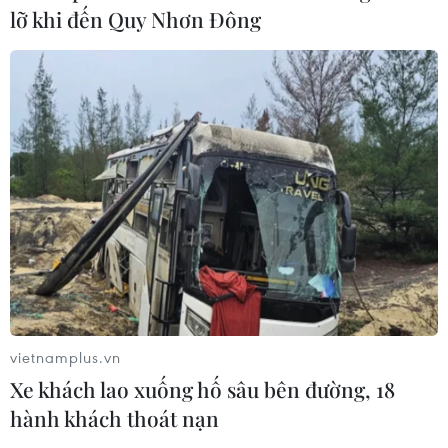
lỡ khi đến Quy Nhơn Đông
Mỹ cấm xuất khẩu vật liệu pin tái chế
và phế liệu vonfram trong một năm
05/08/2026 06:53
Brazil hạ cấp quan hệ với Argentina,
căng thẳng ngoại giao với Mỹ
05/08/2026 03:55
Mỹ dự chi thêm 1,4 tỷ USD cho hoạt
động của Vệ binh Quốc gia
vietnamplus.vn
05/08/2026 03:26
Xe khách lao xuống hố sâu bên đường, 18
hành khách thoát nạn