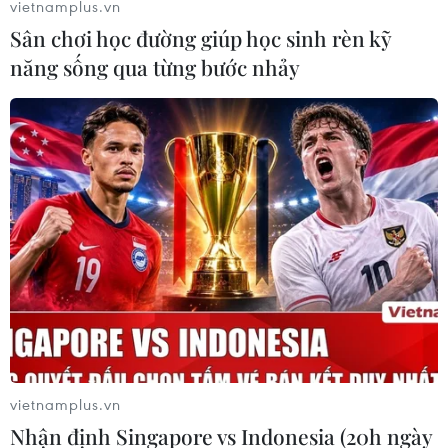
vietnamplus.vn
nước nếu người dân Bolivia yêu cầu
Sân chơi học đường giúp học sinh rèn kỹ
năng sống qua từng bước nhảy
Bolivia: Biểu tình yêu cầu phục chức cho
vietnamplus.vn
cựu Tổng thống Morales
Nhận định Singapore vs Indonesia (20h ngày
14/11/2019 02:51