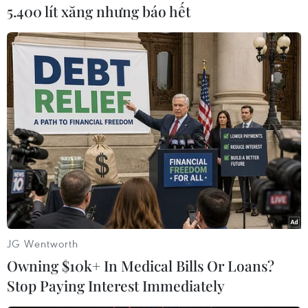
5.400 lít xăng nhưng báo hết
Theo dõi VietnamPlus
TIN LIÊN QUAN
JG Wentworth
Owning $10k+ In Medical Bills Or Loans?
Stop Paying Interest Immediately