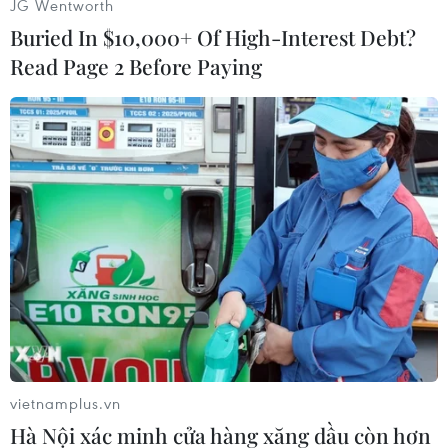
JG Wentworth
(Vietnam+)
Buried In $10,000+ Of High-Interest Debt?
Read Page 2 Before Paying
#Du lịch
#Người di cư Venezuela
#Biên giới Venezuela
vietnamplus.vn
#Tin tức hot
#VietnamPlus
Brazil
Venezuela
Hà Nội xác minh cửa hàng xăng dầu còn hơn