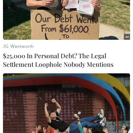
Venezuela, nhằm ổn định an ninh sau vụ đụng độ giữa
người dân địa phương và người di cư Venezuela.
JG Wentworth
$25,000 In Personal Debt? The Legal
Settlement Loophole Nobody Mentions