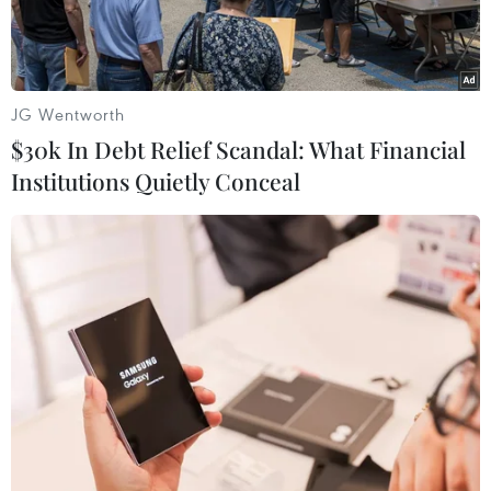
JG Wentworth
$30k In Debt Relief Scandal: What Financial
Institutions Quietly Conceal
Khu vực biên giới Brazil-Venezuela ở Pacaraima, bang
Roraima, Brazil. (Nguồn: AFP/TTXVN)
Sputniknews dẫn nguồn Bộ An ninh công cộng
Brazil ngày 21/8 cho biết Chính phủ Brazil đã
triển khai thêm 60 lính tới bang Roraima nằm
giáp với Venezuela, để ngăn chặn các vụ việc do