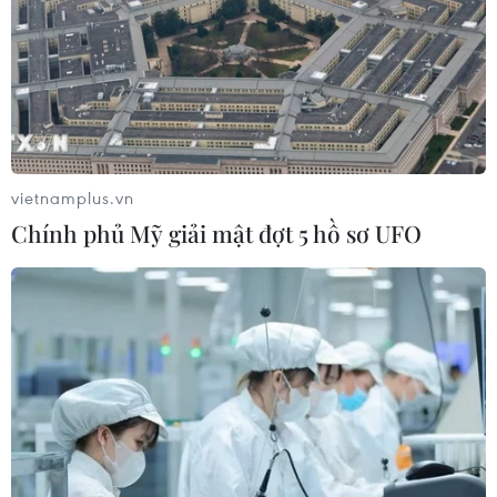
Syria: Nổ xe buýt gần thủ đô
Damascus khiến 2 người chết và 13
người bị thương
07/08/2026 00:50
vietnamplus.vn
Chính phủ Mỹ giải mật đợt 5 hồ sơ UFO
Xem thêm
CƠ QUAN CHỦ QUẢN: THÔNG TẤN XÃ VIỆT NAM
Tổng Biên tập: TRẦN TIẾN DUẨN