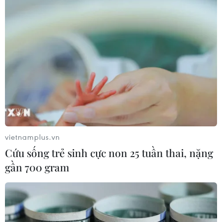
vietnamplus.vn
Cứu sống trẻ sinh cực non 25 tuần thai, nặng
gần 700 gram
TIN CÙNG CHUYÊN MỤC
Cháy rừng nghiêm trọng tại Canada,