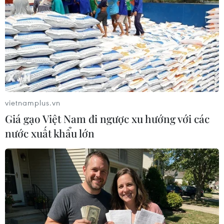
vietnamplus.vn
Giá gạo Việt Nam đi ngược xu hướng với các
nước xuất khẩu lớn
Brazil đưa lực lượng tới biên giới với
Venezuela để bảo đảm an ninh
20/08/2018 03:48
Tổng thống Brazil Michel Temer điều động một lực
lượng đặc biệt tới thị trấn Pacaraima giáp biên với