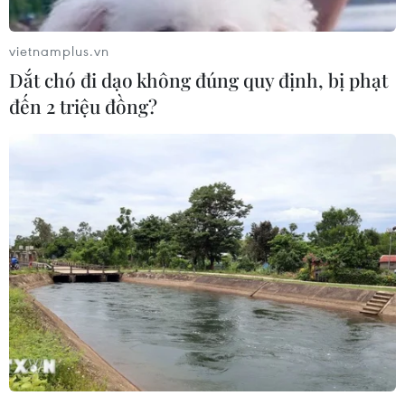
vietnamplus.vn
Dắt chó đi dạo không đúng quy định, bị phạt
đến 2 triệu đồng?
#Mohammed bin Salman
#Thái tử Saudi Arabia
#nhà báo Jamal Khashoggi
#MBS
#Saudi Arabia
#Hy Lạp
Arập Xêút
Hy Lạp
Pháp
Theo dõi VietnamPlus