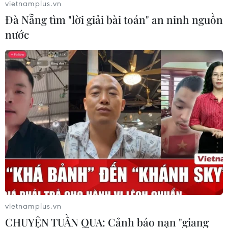
vietnamplus.vn
TIN LIÊN QUAN
Đà Nẵng tìm "lời giải bài toán" an ninh nguồn
nước
Thổ Nhĩ Kỳ truy tố 6 quan chức Saudi
Arabia trong vụ sát hại nhà báo
vietnamplus.vn
28/09/2020 11:56
CHUYỆN TUẦN QUA: Cảnh báo nạn "giang