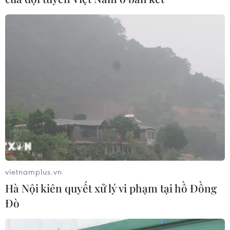
Salman thăm Thổ Nhĩ Kỳ vào tuần tới
17/06/2022 09:39
Một quan chức cấp cao Thổ Nhĩ Kỳ cho biết trong khuôn
khổ chuyến thăm, Thái tử Saudi Arabia và giới chức cấp
cao Thổ Nhĩ Kỳ dự kiến ký một loạt thỏa thuận tại
Ankara.
vietnamplus.vn
Hà Nội kiên quyết xử lý vi phạm tại hồ Đồng
Đò