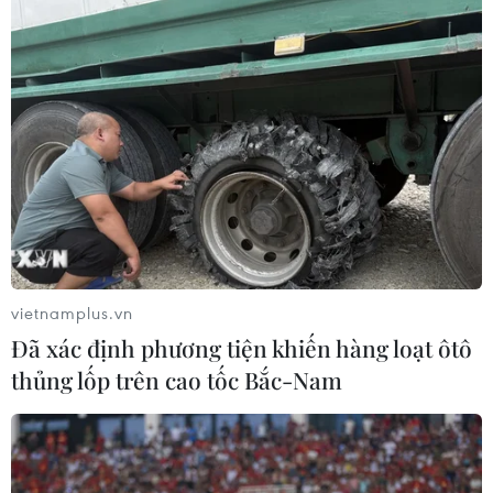
Thái tử Saudi Arabia lần đầu công du
ngoài vùng Vịnh sau 3 năm
21/06/2022 08:19
Người phát ngôn của Tổng thống Ai Cập cho biết Thái
tử Mohammed bin Salman sẽ có cuộc hội đàm với Tổng
thống Ai Cập Abdel Fattah al-Sisi - một đồng minh lớn,
để thảo luận về "các vấn đề khu vực."
vietnamplus.vn
Đã xác định phương tiện khiến hàng loạt ôtô
thủng lốp trên cao tốc Bắc-Nam