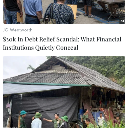
JG Wentworth
$30k In Debt Relief Scandal: What Financial
Institutions Quietly Conceal
Tổng thống Pháp Emmanuel Macron tiếp đón Thái tử Saudi
Arabia Mohammed bin Salman trong bữa tối tại Điện Élysée
vào ngày 28/7 vừa qua. (Nguồn: AP)
Theo báo Les Échos, sau chuyến thăm Athens
ngày 26/7, chặng dừng chân tiếp theo của Thái
tử Saudi Arabia Mohammed bin Salman trong