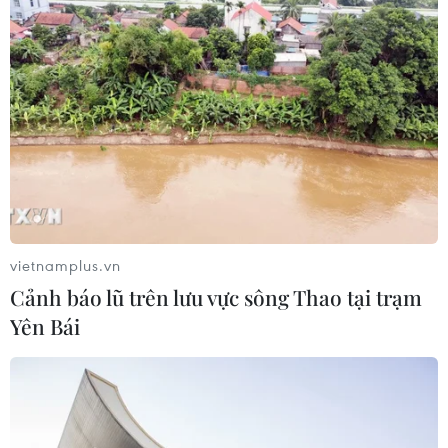
Hormuz
02/08/2026 22:47
Xem thêm
vietnamplus.vn
CƠ QUAN CHỦ QUẢN: THÔNG TẤN XÃ VIỆT NAM
Cảnh báo lũ trên lưu vực sông Thao tại trạm
Tổng Biên tập: TRẦN TIẾN DUẨN
Yên Bái
Phó Tổng Biên tập: NGUYỄN THỊ TÁM, KHÚC THANH
THỦY
Sở hữu trí tuệ
Quy định sử dụng