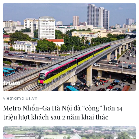
phục hồi kinh tế của Syria
03/08/2026 07:22
Tổng thống Mỹ: Các bên đạt bước
tiến hướng tới chấm dứt xung đột với
Iran
03/08/2026 06:24
Tổng thống Trump thông báo thời
điểm Mỹ nối lại đàm phán với Iran
vietnamplus.vn
03/08/2026 00:50
Metro Nhổn-Ga Hà Nội đã “cõng” hơn 14
triệu lượt khách sau 2 năm khai thác
Iran và Oman sắp đạt thỏa thuận về
tuyến hàng hải mới tại eo biển