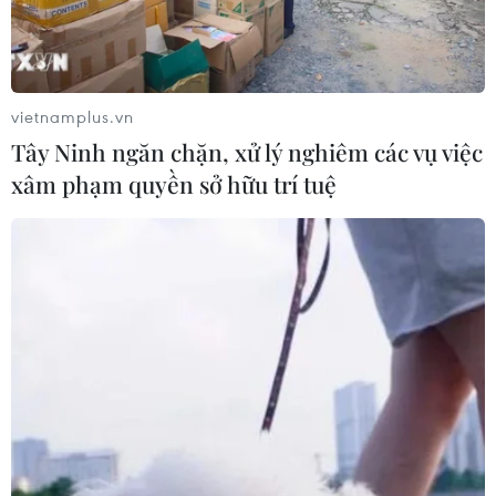
Tây đầu tiên tiến thêm một bước trong quan hệ
với nền quân chủ Vùng Vịnh này sau vài năm
nguội lạnh. Để biện minh cho điều này, người
đứng đầu nhà nước Pháp đã lập luận rằng cần
vietnamplus.vn
phải đối thoại với Saudi Arabia, “quốc gia lớn
Tây Ninh ngăn chặn, xử lý nghiêm các vụ việc
nhất vùng Vịnh về quy mô,” để có thể “kiến tạo
xâm phạm quyền sở hữu trí tuệ
ổn định” cho khu vực./.
(Vietnam+)