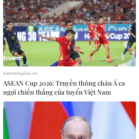
Tổng thống Pháp kêu gọi Saudi Arabia
tăng sản lượng dầu mỏ
vietnamplus.vn
28/07/2022 14:51
ASEAN Cup 2026: Truyền thông châu Á ca
Tổng thống Pháp Emmanuel Macron bày tỏ mong muốn
ngợi chiến thắng của tuyển Việt Nam
Riyadh tăng sản lượng dầu mỏ, đồng thời đóng vai trò
quan trọng trong việc giúp tạo một cuộc đối thoại hòa
bình Trung Đông rộng rãi hơn.