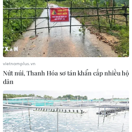
công
06/08/2026 04:37
Iran và Oman đạt thỏa thuận về
tuyến vận tải qua eo biển Hormuz
06/08/2026 04:36
vietnamplus.vn
Từ hạt nhân đến eo biển
Nứt núi, Thanh Hóa sơ tán khẩn cấp nhiều hộ
Hormuz: Đòn bẩy chiến lược mới của
dân
Iran
06/08/2026 04:36
Xung đột Hamas-Israel: Israel chưa
chấp thuận kế hoạch về Dải Gaza
06/08/2026 03:45