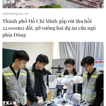
vietnamplus.vn
Thành phố Hồ Chí Minh gấp rút thu hồi
22.000m2 đất, gỡ vướng hai dự án cửa ngõ
phía Đông
Bình Phước: Lửa thiêu rụi xưởng sản xuất
gỗ, thiệt hại nặng nề
15/10/2019 09:26
Ngày 15/10, Công an tỉnh Bình Phước tiến hành khám
nghiệm hiện trường, điều tra làm rõ nguyên nhân vụ
cháy xưởng gỗ xảy ra trên địa bàn ấp 1, xã Minh Long,
huyện Chơn Thành, tỉnh Bình Phước.