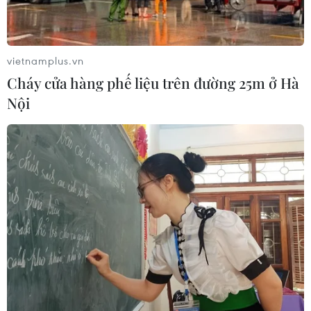
công việc
10/08/2026 05:55
vietnamplus.vn
Cháy cửa hàng phế liệu trên đường 25m ở Hà
Xem thêm
Nội
CƠ QUAN CHỦ QUẢN: THÔNG TẤN XÃ VIỆT NAM
Tổng Biên tập: TRẦN TIẾN DUẨN
Phó Tổng Biên tập: NGUYỄN THỊ TÁM, KHÚC THANH
THỦY
Sở hữu trí tuệ
Quy định sử dụng