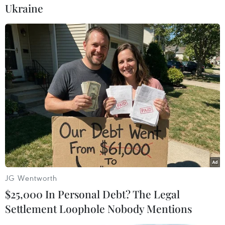
Ukraine
#Cà Mau
#Cháy cửa hàng
#cửa hàng Viettel
#thị trấn Đầm Dơi
#cháy lan
Cà Mau
Theo dõi VietnamPlus
JG Wentworth
$25,000 In Personal Debt? The Legal
Settlement Loophole Nobody Mentions
TIN LIÊN QUAN