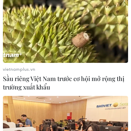
Lâm Đồng xử lý căn cơ các tồn tại
trong quản lý, bảo vệ rừng
10/08/2026 07:44
Sun PhuQuoc Airways mở rộng đội
tàu bay thân rộng, mục tiêu bay đến
châu Âu
vietnamplus.vn
10/08/2026 07:31
Sầu riêng Việt Nam trước cơ hội mở rộng thị
trường xuất khẩu
Bộ Xây dựng phản hồi Dự án đường
sắt Lim-Phả Lại sau nhiều năm “đắp
chiếu”
10/08/2026 07:30