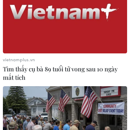
15/09/2019 03:00
Khi phát hiện đám cháy đang bùng phát, khoảng 10
người bên trong ngôi nhà 3 tầng đã phải nhảy xuống
mái tôn nhà lân cận để thoát thân.
vietnamplus.vn
Tìm thấy cụ bà 89 tuổi tử vong sau 10 ngày
mất tích