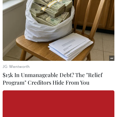
cháy và cứu hộ thành công trong vụ hỏa hoạn shop
quần áo tại ngõ 12 phố Núi Trúc.
JG Wentworth
$15k In Unmanageable Debt? The "Relief
Program" Creditors Hide From You
Hà Nội: Cháy cửa hàng đồ gỗ, nhiều người
nhảy xuống mái tôn thoát thân