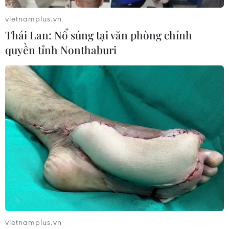
10/08/2026 09:47
vietnamplus.vn
Thái Lan: Nổ súng tại văn phòng chính
Vietnam Airlines đã chuyên chở 7,5
quyền tỉnh Nonthaburi
triệu khách đường bay Việt Nam-
Australia
10/08/2026 09:45
Chủ quan với vết xước nhỏ, nhiều
người đối mặt nguy cơ tàn phế
10/08/2026 09:31
Triệt phá đường dây đánh bạc, rửa
tiền xuyên quốc gia, giao dịch hơn
340 tỷ đồng
vietnamplus.vn