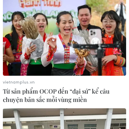
vietnamplus.vn
Từ sản phẩm OCOP đến “đại sứ” kể câu
chuyện bản sắc mỗi vùng miền