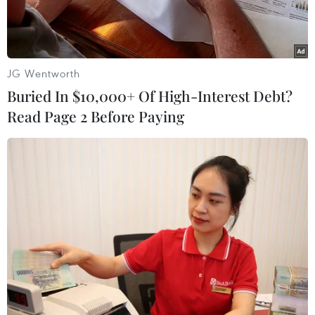
JG Wentworth
Buried In $10,000+ Of High-Interest Debt?
Read Page 2 Before Paying
Hiện trường một vụ cháy. Ảnh minh họa. (Ảnh: Nguyễn
Nam/TTXVN)
Tối 16/11, tại thị trấn Đầm Dơi (huyện Đầm Dơi,
tỉnh Cà Mau) đã xảy ra một vụ cháy thiêu rụi