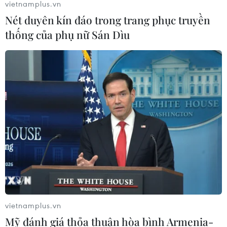
vietnamplus.vn
Nét duyên kín đáo trong trang phục truyền
thống của phụ nữ Sán Dìu
Ngày 12/1: Hà Nội ghi nhận 2.948 ca mắc
COVID-19, có 670 ca cộng đồng
12/01/2022 11:38
Một số quận, huyện ghi nhận nhiều bệnh nhân trong
ngày như: Ba Đình (116); Hoài Đức (111); Bắc Từ Liêm (98);
Long Biên (94); Hoàn Kiếm (93); Đống Đa (83)…
vietnamplus.vn
Mỹ đánh giá thỏa thuận hòa bình Armenia-