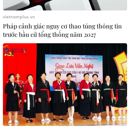
vietnamplus.vn
Pháp cảnh giác nguy cơ thao túng thông tin
trước bầu cử tổng thống năm 2027
Ngày 12/1: Ghi nhận 16.135 ca nhiễm mới
COVID-19, 177 ca tử vong
12/01/2022 11:07
Ngày 12/1, Việt Nam ghi nhận 16.135 ca nhiễm mới
COVID-19 tại 60 tỉnh, thành phố, trong đó Hà Nội dẫn
đầu với 2.948 ca nhiễm mới trong ngày. Số ca tử vong
là 177 ca.