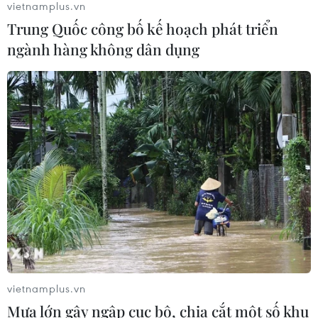
vietnamplus.vn
Trung Quốc công bố kế hoạch phát triển
ngành hàng không dân dụng
vietnamplus.vn
TIN CÙNG CHUYÊN MỤC
Mưa lớn gây ngập cục bộ, chia cắt một số khu