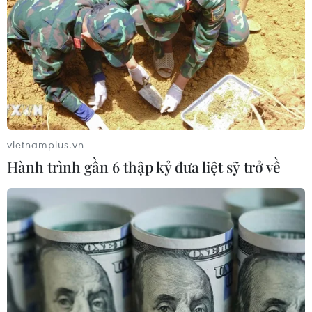
được cấp phép
06/08/2026 04:22
Công nghệ Robot Da Vinci
nâng cao năng lực phẫu thuật
chuyên sâu tại Bệnh viện K
06/08/2026 02:13
vietnamplus.vn
Hành trình gần 6 thập kỷ đưa liệt sỹ trở về
Cứu nạn thành công 30 ngư dân của
tàu cá bị cháy trên vùng biển Khánh
Hòa
05/08/2026 03:58
Không được thu thêm tiền của người
bệnh BHYT nếu không khám theo