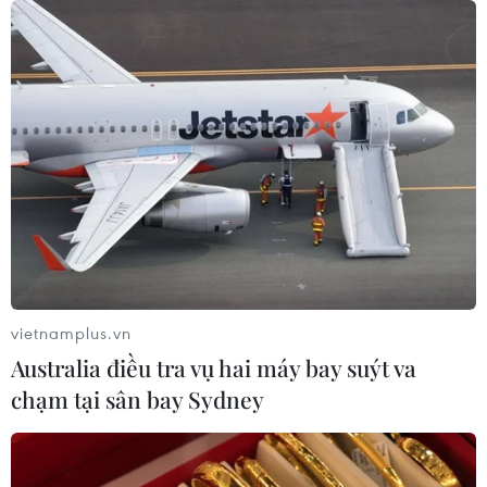
ca mắc mới trong ngày với 3.029 ca, cả nước ghi nhận
171 ca tử vong.
vietnamplus.vn
Australia điều tra vụ hai máy bay suýt va
chạm tại sân bay Sydney
Ngày 14/1: Hà Nội thêm 2.993 ca mắc
COVID-19, có 13 ca tử vong