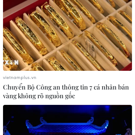
14/01/2022 11:07
Một số quận, huyện ghi nhận nhiều bệnh nhân trong
ngày như: Gia Lâm (197); Bắc Từ Liêm (194); Long Biên
(189); Đống Đa (184); Hoàng Mai (180)...
vietnamplus.vn
Chuyển Bộ Công an thông tin 7 cá nhân bán
vàng không rõ nguồn gốc