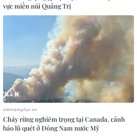
Cứu sống trẻ sinh cực non 25 tuần
vực miền núi Quảng Trị
thai, nặng gần 700 gram
09/08/2026 04:44
Đầu tư cho sức khỏe từ phòng bệnh
đến hạ tầng y tế
09/08/2026 03:29
Quy định chức năng, nhiệm vụ,
quyền hạn và cơ cấu tổ chức của Bộ Y
tế
vietnamplus.vn
08/08/2026 14:03
Cháy rừng nghiêm trọng tại Canada, cảnh
báo lũ quét ở Đông Nam nước Mỹ
Phú Thọ làm rõ sự cố y khoa khiến bé