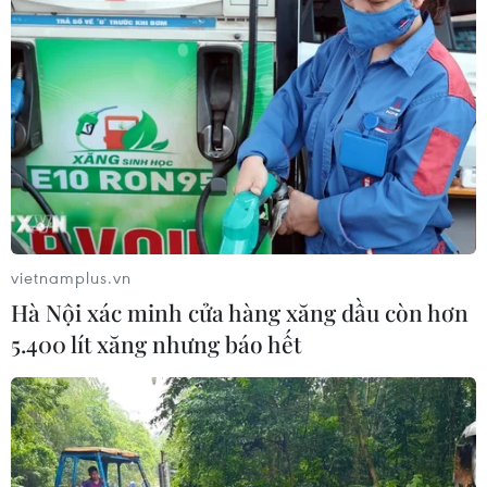
vietnamplus.vn
Hà Nội xác minh cửa hàng xăng dầu còn hơn
5.400 lít xăng nhưng báo hết
#COVID-19
#Bộ Y tế
#Ca tử vong
#Ca mắc mới
#Bệnh viện dã chiến
An Giang
Bà Rịa - Vũng Tàu
Bắc Giang
Bắc Kạn
Bắc Ninh
Bình Dương
Bình Định
Bình Phước