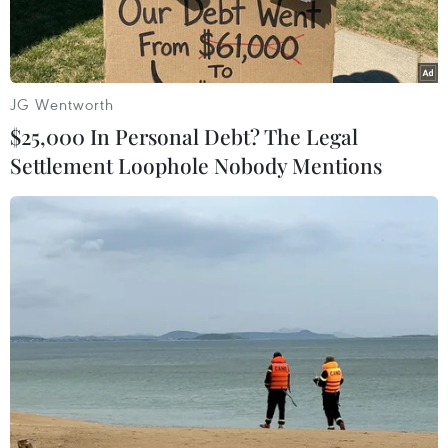
JG Wentworth
$25,000 In Personal Debt? The Legal
Settlement Loophole Nobody Mentions
Nhân viên y tế đến nhà F0 tại thị trấn Lim (Tiên Du, Bắc Ninh) để
đưa thuốc và lấy mẫu xét nghiệm SARS-CoV-2. (Ảnh: Thái
Hùng/TTXVN)
Theo bản tin của Bộ Y tế, trong 24 giờ qua, cả
nước ghi nhận 16.378 ca mắc mới COVID-19 tại
60 tỉnh, thành phố.