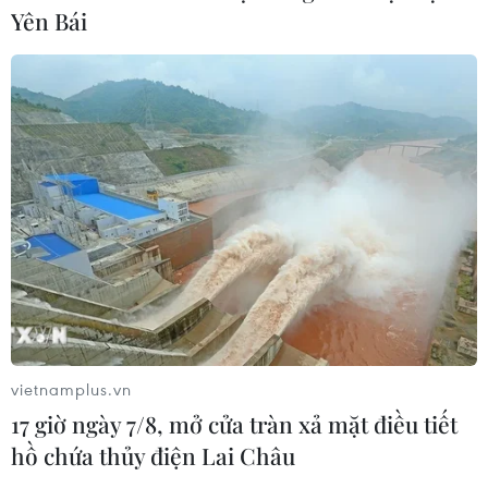
Yên Bái
Ukraine tiếp tục dội UAV vào
kho hàng của nền tảng bán lẻ lớn tại
Nga
03/08/2026 15:02
Lãnh đạo EU kêu gọi 'hành động
thống nhất' về biên giới
03/08/2026 14:35
Xem thêm
vietnamplus.vn
17 giờ ngày 7/8, mở cửa tràn xả mặt điều tiết
hồ chứa thủy điện Lai Châu