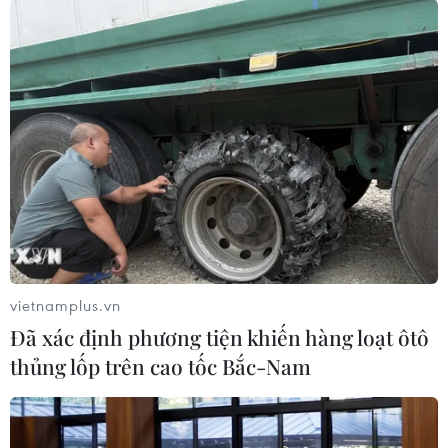
YouTube xin lỗi về nhầm lẫn vụ cháy nhà
thờ Đức Bà với khủng bố 11/9
16/04/2019 08:01
YouTube phải lên tiếng xin lỗi sau khi thuật toán AI tự
động cho rằng vụ cháy Nhà thờ Đức Bà Paris ở Pháp là
sự kiện có liên quan đến vụ khủng bố 11/9/1001 ở Mỹ
và hiển thị một đoạn mô tả liên quan.
vietnamplus.vn
Đã xác định phương tiện khiến hàng loạt ôtô
thủng lốp trên cao tốc Bắc-Nam