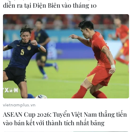
16/04/2019 08:17
diễn ra tại Điện Biên vào tháng 10
Tại Mỹ, Tổng thống Donald Trump viết trên Twitter rằng
“Xin chúa phù hộ cho nhân dân Pháp” khi chứng khiến
nhà thờ bốc cháy.
vietnamplus.vn
ASEAN Cup 2026: Tuyển Việt Nam thẳng tiến
vào bán kết với thành tích nhất bảng