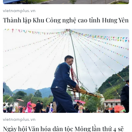
trong sự tiếc nuối của nhân loại.
vietnamplus.vn
Thành lập Khu Công nghệ cao tỉnh Hưng Yên
Các lãnh đạo bàng hoàng trước
vietnamplus.vn
thảm kịch Nhà thờ Đức bà Paris
Ngày hội Văn hóa dân tộc Mông lần thứ 4 sẽ