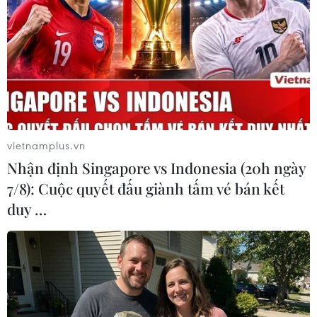
Theo dõi VietnamPlus
vietnamplus.vn
TIN LIÊN QUAN
Nhận định Singapore vs Indonesia (20h ngày
7/8): Cuộc quyết đấu giành tấm vé bán kết
duy …