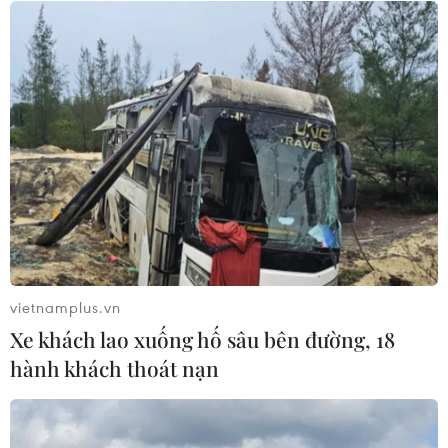
CƠ QUAN CHỦ QUẢN: THÔNG TẤN XÃ VIỆT NAM
Tổng Biên tập: TRẦN TIẾN DUẨN
Phó Tổng Biên tập: NGUYỄN THỊ TÁM, KHÚC THANH
THỦY
Sở hữu trí tuệ
Quy định sử dụng
RSS
Hỗ trợ
Ngôn ngữ
TTXVN
Dịch vụ tin
Quảng cáo
vietnamplus.vn
Liên hệ
Xe khách lao xuống hố sâu bên đường, 18
hành khách thoát nạn
Giấy phép số: 1374/GP-BTTTT do Bộ Thông tin và Truyền thông
cấp ngày 11/9/2008.