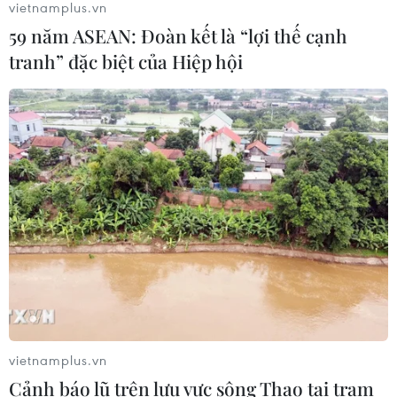
vietnamplus.vn
59 năm ASEAN: Đoàn kết là “lợi thế cạnh
Vì sao Google khiến Mỹ và
tranh” đặc biệt của Hiệp hội
EU đối đầu về chủ quyền số?
04/08/2026 04:13
Máy bay chở khách nội địa đầu tiên
của Nga hoàn tất chuyến bay thử
nghiệm
04/08/2026 01:25
Bí mật sau những chung cư không
niên hạn ở Pháp
04/08/2026 01:03
vietnamplus.vn
Cảnh báo lũ trên lưu vực sông Thao tại trạm