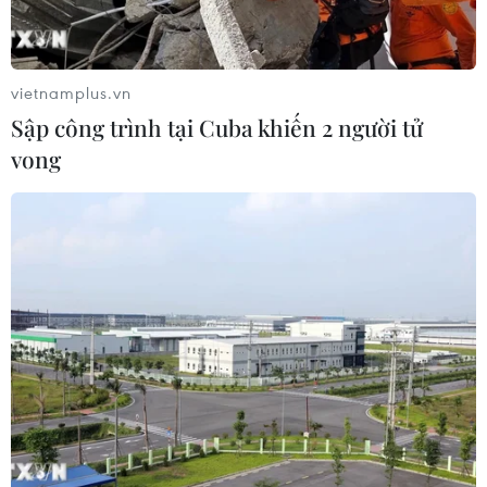
vietnamplus.vn
Sập công trình tại Cuba khiến 2 người tử
vong
Điểm lại những vụ hỏa hoạn thiêu rụi các
di sản văn hóa thế giới
16/04/2019 08:22
Trong lịch sử từng xảy ra nhiều vụ cháy lớn phá hủy
những công trình di sản văn hóa lớn của thế giới, cùng
điểm lại một số di sản thế giới bị "bà hỏa" thiêu rụi