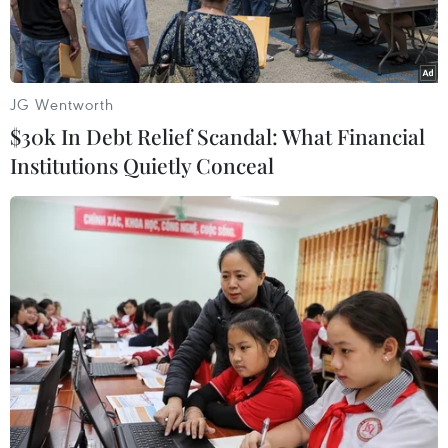
còn sót lại.
JG Wentworth
$30k In Debt Relief Scandal: What Financial
Institutions Quietly Conceal
Đám cháy tại Nhà thờ Đức Bà ở thủ đô Paris, Pháp đã được
dập tắt hoàn toàn ngày 16/4/2019. (Ảnh: AFP/TTXVN)
Theo thông tin mới nhất công bố ngày 16/4, đám
cháy tại Nhà thờ Đức Bà ở thủ đô Paris đã được