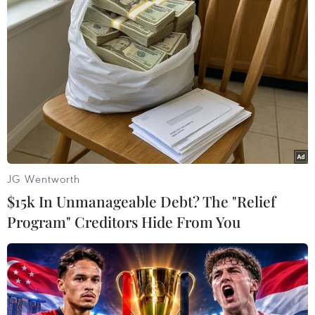
JG Wentworth
$15k In Unmanageable Debt? The "Relief
Program" Creditors Hide From You
#Nhà thờ Đức Bà
#Paris
#Cháy nhà thờ
#Công trình kiến trúc
#Hỏa hoạn
#Di sản văn hóa
Pháp