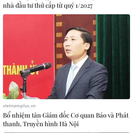
hóa đọc
nhà đầu tư thứ cấp từ quý 1/2027
25/07/2026 09:19
25/07/2026 02:06
Từ lửa đạn đến thủ lĩnh
VPBank và Coolmate nâng
kinh tế thời bình
trải nghiệm tại VPBank
Hanoi International
24/07/2026 23:00
Marathon
24/07/2026 08:40
vietnamplus.vn
Bổ nhiệm tân Giám đốc Cơ quan Báo và Phát
thanh, Truyền hình Hà Nội