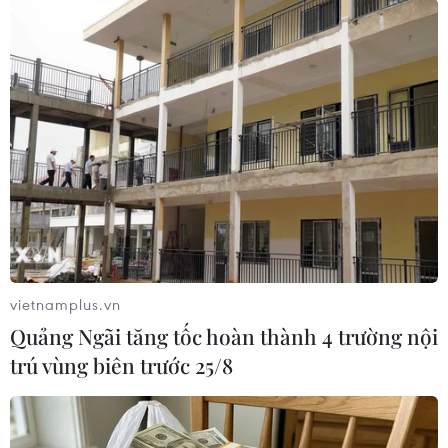
Play
Video
(Vnews/Vietnam+)
vietnamplus.vn
Quảng Ngãi tăng tốc hoàn thành 4 trường nội
trú vùng biên trước 25/8