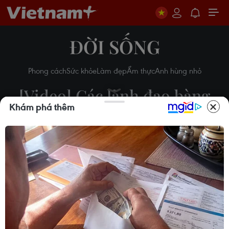
ĐỜI SỐNG
Phong cách
Sức khỏe
Làm đẹp
Ẩm thực
Anh hùng nhỏ
[Video] Các lãnh đạo bàng
Khám phá thêm
hoàng trước thảm kịch Nhà
thờ Đức bà Paris
16/04/2019 08:17
Theo dõi VietnamPlus