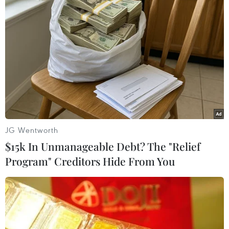
#Nhà thờ Đức bà Paris
#Tổng thống Donald Trump
#Hillary Clinton
#Tòa thánh Vatican
#Cứu hỏa
Pháp
JG Wentworth
$15k In Unmanageable Debt? The "Relief
Program" Creditors Hide From You