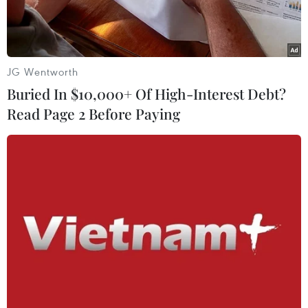
Tại Mỹ, Tổng thống Donald Trump viết trên Twitter
rằng “Xin chúa phù hộ cho nhân dân Pháp” khi
chứng khiến nhà thờ bốc cháy.
JG Wentworth
Buried In $10,000+ Of High-Interest Debt?
Read Page 2 Before Paying