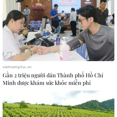
Bộ đội Cụ Hồ - "điểm tựa"
Tỷ phú Bill Gates nhấn
của người dân ở vùng lũ
mạnh tầm quan trọng của
Mường Than
đầu tư vào con người và
công nghệ
22/07/2026 07:40
22/07/2026 06:02
vietnamplus.vn
Gần 2 triệu người dân Thành phố Hồ Chí
Minh được khám sức khỏe miễn phí
Ấm lòng những “cây đại
Người trưởng thôn dân tộc
thụ” giữ vững biên cương
Tày ở Lâm Đồng "nói dân
vùng cao Đà Nẵng
tin, làm dân theo"