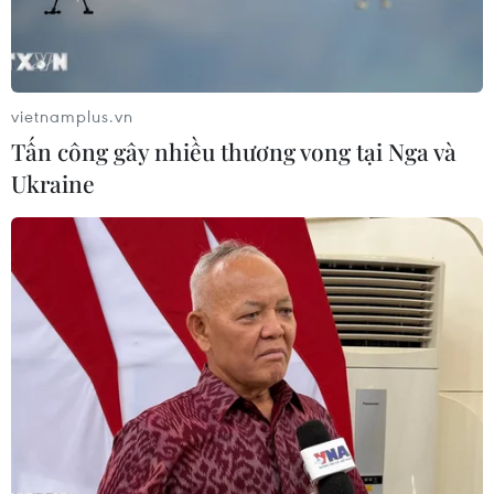
Quảng Ngãi: Kỳ vọng vào
“Bông hồng lai” Emoura
những Trưởng thôn
Phạm đăng quang Miss
“GenZ” ở vùng sâu, vùng xa
Grand Vietnam 2026
31/07/2026 23:00
31/07/2026 22:19
vietnamplus.vn
Tấn công gây nhiều thương vong tại Nga và
Ukraine
FAHASA và iiGEN mang
Nhan sắc Yến Nhi trước
“thế giới nhân vật” đến
"giờ G" trao lại vương miện
mùa tựu trường 2026
cho người kế nhiệm
31/07/2026 14:43
31/07/2026 05:27