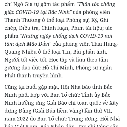
chí Ngô Gia tự gồm tác phẩm
"Thần tốc chống
giặc COVID-19 tại Bắc Ninh"
của phóng viên
Thanh Thương ở thể loại Phóng sự, Ký, Ghi
chép, Điều tra, Chính luận, Phim tài liệu; tác
phẩm
"Những ngày chống dịch COVID-19 nơi
tâm dịch Mão Điền"
của phóng viên Thái Hùng-
Quang Nhiều ở thể loại Tin, Bài phản ánh,
Người tốt việc tốt, Học tập và làm theo tấm
gương đạo đức Hồ Chí Minh, Phóng sự ngắn
Phát thanh-truyền hình.
Cũng tại buổi gặp mặt, Hội Nhà báo tỉnh Bắc
Ninh phối hợp với Ban Tổ chức Tỉnh ủy Bắc
Ninh hưởng ứng Giải Báo chí toàn quốc về Xây
dựng Đảng (Giải Búa liềm Vàng) lần thứ VII,
năm 2022 do Ban Tổ chức Trung ương, Hội Nhà
báo Việt Nam, Báo Nhân dân, Tạp chí Cộng sản