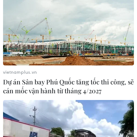
Lễ hội văn hóa dân gian trong đời sống
đương đại đầu tiên tại Hà Nội
02/10/2019 11:06
Đây là lần đầu tiên Hà Nội tổ chức lễ hội này nhằm tôn
vinh, giới thiệu tới người dân Thủ đô, du khách về văn
hóa dân gian đương đại và di sản văn hóa của Thủ đô.
vietnamplus.vn
Dự án Sân bay Phú Quốc tăng tốc thi công, sẽ
cán mốc vận hành từ tháng 4/2027