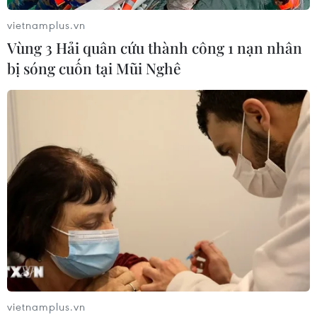
vietnamplus.vn
Vùng 3 Hải quân cứu thành công 1 nạn nhân
bị sóng cuốn tại Mũi Nghê
#Trường Sinh
#Tranh ghép gốm
#Phù điêu
#Tranh cổ động
#Đường vành đai 2
TP. Hà Nội
Theo dõi VietnamPlus
TIN LIÊN QUAN
vietnamplus.vn