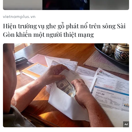
vietnamplus.vn
Hiện trường vụ ghe gỗ phát nổ trên sông Sài
Gòn khiến một người thiệt mạng
Tác phẩm do họa sỹ tranh cổ động Trường Sinh thực hiện, bằng
2 loại chất liệu khác nhau: một bức là tranh ghép gốm, bức còn
lại là phù điêu về sự đoàn kết Công-Nông-Trí. (Ảnh: Lâm
Khánh/TTXVN)