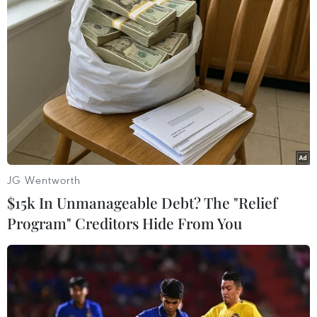
Bức tranh tường được đắp nổi bằng vữa, mang phong cách
gần với các tranh cổ động XôViết, cùng những nét đặc trưng
gợi ra một hình tượng Hà Nội thời sau chiến tranh. (Ảnh: Lâm
Khánh/TTXVN)
JG Wentworth
$15k In Unmanageable Debt? The "Relief
Program" Creditors Hide From You
Vị trí đặt tượng là ngã tư Chợ Mơ, luôn tấp nập người qua lại.
(Ảnh: Lâm Khánh/TTXVN)