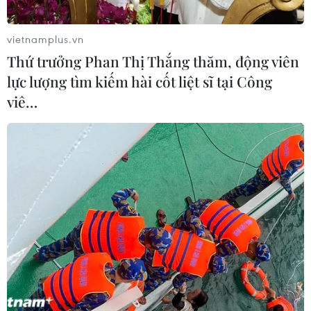
vietnamplus.vn
Thứ trưởng Phan Thị Thắng thăm, động viên
lực lượng tìm kiếm hài cốt liệt sĩ tại Công
Bức tranh phản ánh trình độ thi công và công nghệ vật liệu giai
viê…
đoạn 1980. (Ảnh: Lâm Khánh/TTXVN)
(TTXVN/Vietnam+)