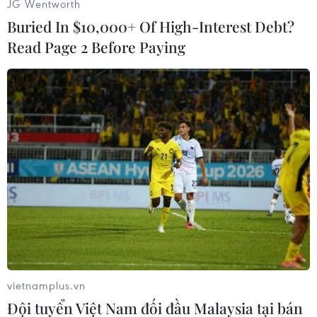
JG Wentworth
Buried In $10,000+ Of High-Interest Debt?
Read Page 2 Before Paying
Hai tác phẩm khắc họa về một Hà Nội thời sau chiến tranh,
đánh dấu những mốc phát triển đô thị, đặc biệt là thời kỳ đầu
xây dựng chủ nghĩa xã hội. Sau nhiều năm xuống cấp, công
trình này hiện nằm trong diện giải tỏa để phục vụ thi công mở
rộng đường vành đai 2. (Ảnh: Lâm Khánh/TTXVN)
vietnamplus.vn
Đội tuyển Việt Nam đối đầu Malaysia tại bán