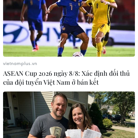
vietnamplus.vn
ASEAN Cup 2026 ngày 8/8: Xác định đối thủ
của đội tuyển Việt Nam ở bán kết
Tranh tường hoành tráng được đặt tại các cửa ngõ thành phố,
có ý nghĩa cổ động những năm đầu xây dựng xã hội chủ nghĩa.
(Ảnh: Lâm Khánh/TTXVN)