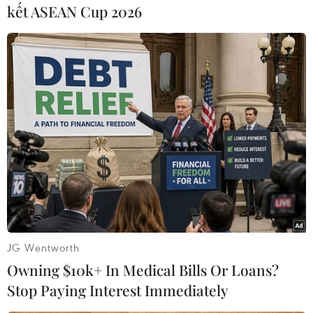
kết ASEAN Cup 2026
Thành phố Hà Nội dự kiến sẽ di dời nguyên trạng công trình ra
khỏi khu vực giải tỏa, tìm địa điểm đặt và trưng bày nhằm lưu
giữ một phần ký ức Hà Nội cách đây gần 4 thập kỷ. (Ảnh: Lâm
Khánh/TTXVN)
JG Wentworth
Owning $10k+ In Medical Bills Or Loans?
Stop Paying Interest Immediately