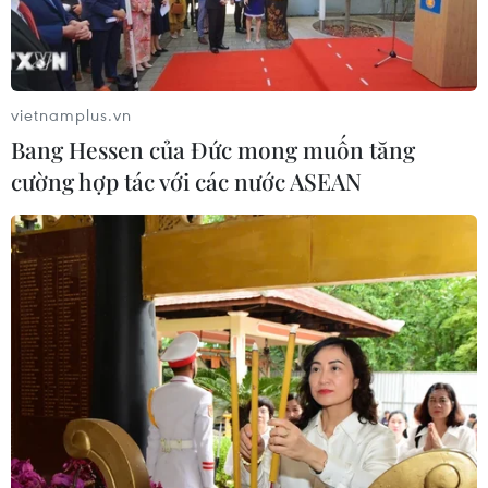
vietnamplus.vn
Bang Hessen của Đức mong muốn tăng
cường hợp tác với các nước ASEAN
Tác phẩm được các chuyên gia đánh giá là di sản đô thị quý,
gắn với kỳ ức của nhiều người dân Hà Nội. (Ảnh: Lâm
Khánh/TTXVN)