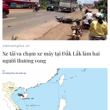
Tranh gốm dài nhất thế giới
xuống cấp nghiêm trọng
vietnamplus.vn
06/11/2019 22:19
Xe tải va chạm xe máy tại Đắk Lắk làm hai
Được khởi công từ năm 2007, hoàn thành vào đúng dịp
người thương vong
kỷ niệm 1.000 năm Thăng Long-Hà Nội và đã được
công nhận kỷ lục Guinness, con đường gốm sứ ven
sông Hồng đang bị xuống cấp nghiêm trọng.