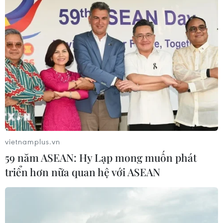
18/04/2018 01:14
Tác phẩm gắn gốm nghệ thuật Nhà Gương trong công
viên Thống Nhất (Hà Nội) của họa sỹ Nguyễn Thu Thủy
đã giành cúp Bạc cuộc thi thiết kế quốc tế A’Design
Awards & Competition.
vietnamplus.vn
59 năm ASEAN: Hy Lạp mong muốn phát
triển hơn nữa quan hệ với ASEAN