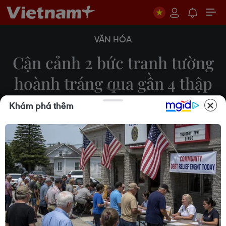
VĂN HÓA
Cận cảnh 2 bức tranh tường
hoành tráng qua gần 4 thập
kỷ ở Hà Nội
Khám phá thêm
18/11/2019 09:10
Thành phố Hà Nội dự kiến sẽ di dời nguyên trạng
công trình ra khỏi khu vực giải tỏa, tìm địa điểm
đặt và trưng bày nhằm lưu giữ một phần ký ức Hà
Nội cách đây gần 4 thập kỷ.