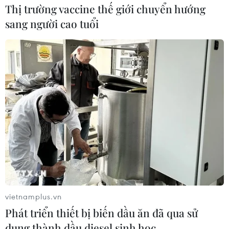
Thị trường vaccine thế giới chuyển hướng
sang người cao tuổi
Chơi tranh Tết - thú chơi tao nhã của
người Việt Nam nhiều đời
18/02/2018 22:00
vietnamplus.vn
Với sắc màu rực rỡ, đường nét độc đáo, tranh Tết không
Phát triển thiết bị biến dầu ăn đã qua sử
chỉ mang lời chúc Năm mới hòa hợp thịnh vượng mà
dụng thành dầu diesel sinh học