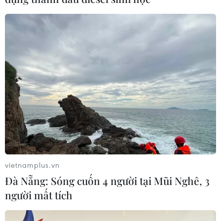
đó còn là một phong tục cổ truyền đẹp, một phần hồn
Việt trong lành và nhân hậu...
vietnamplus.vn
Đà Nẵng: Sóng cuốn 4 người tại Mũi Nghê, 3
người mất tích
Họa sỹ Việt Nam giành cúp Bạc cuộc thi
thiết kế quốc tế