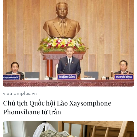
Được làm từ năm 1981, bức tranh gốm còn tương đối nguyên
vẹn nhưng đã bị người dân chiếm dụng không gian xung
quanh. (Ảnh: Lâm Khánh/TTXVN)
vietnamplus.vn
Chủ tịch Quốc hội Lào Xaysomphone
Phomvihane từ trần