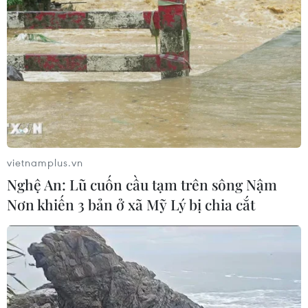
08/08/2026 08:35
Trưng bày sách, báo, ảnh khắc họa
chân dung người chiến sỹ Công an
Thủ đô
08/08/2026 02:52
66 đoàn võ thuật lần đầu tiên
vietnamplus.vn
hội tụ tại Festival Võ thuật quốc tế Hà
Nghệ An: Lũ cuốn cầu tạm trên sông Nậm
Nội 2026
Nơn khiến 3 bản ở xã Mỹ Lý bị chia cắt
08/08/2026 02:26
Phim Việt tham dự Liên hoan phim
ASEAN 2026 tại Hong Kong
07/08/2026 15:44