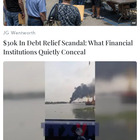
JG Wentworth
$30k In Debt Relief Scandal: What Financial
Institutions Quietly Conceal
Hoàn thành vào đầu những năm 80 của thế kỷ trước, hai bức
tranh tường tại ngã tư Chợ Mơ, mặt phố Minh Khai giao với
phố Bạch Mai, là công trình tranh hoành tráng hiếm hoi còn lại
của Thủ đô. (Ảnh: Lâm Khánh/TTXVN)