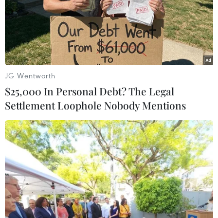
JG Wentworth
$25,000 In Personal Debt? The Legal
Settlement Loophole Nobody Mentions
Thể loại tranh cỡ lớn được các chuyên gia đánh giá là căn cứ
để thế hệ sau hình dung ra ký ức Hà Nội mỗi thời kỳ. (Ảnh: Lâm
Khánh/TTXVN)