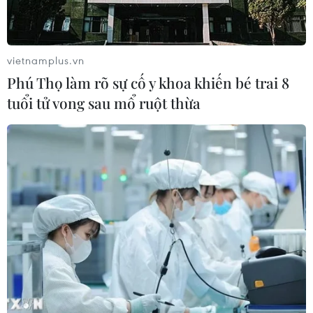
vietnamplus.vn
Phú Thọ làm rõ sự cố y khoa khiến bé trai 8
tuổi tử vong sau mổ ruột thừa