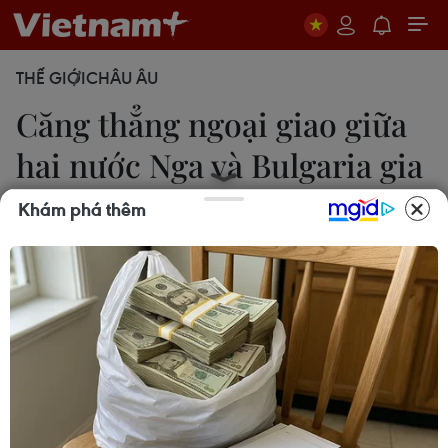
THẾ GIỚI
CHÂU ÂU
Căng thẳng ngoại giao giữa
hai nước Nga và Bulgaria gia
tăng
Khám phá thêm
Văn Phong
12/10/2020 10:39
Moskva cảnh báo sẽ có biện pháp đáp trả ngoại
giao phù hợp đối với động thái của Bulgaria sau
khi Bulgaria trục xuất hai nhà ngoại giao Nga cuối
tháng Chín vừa qua.