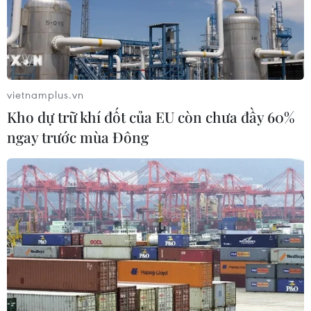
Xem thêm
vietnamplus.vn
Kho dự trữ khí đốt của EU còn chưa đầy 60%
CƠ QUAN CHỦ QUẢN: THÔNG TẤN XÃ VIỆT NAM
ngay trước mùa Đông
Tổng Biên tập: TRẦN TIẾN DUẨN
Phó Tổng Biên tập: NGUYỄN THỊ TÁM, KHÚC THANH
THỦY
Sở hữu trí tuệ
Quy định sử dụng
RSS
Hỗ trợ
Ngôn ngữ
TTXVN