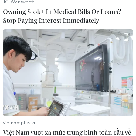
JG Wentworth
để chứng minh cho cáo buộc hai nhân viên
Owning $10k+ In Medical Bills Or Loans?
ngoại giao Nga làm việc không đúng chức trách
Stop Paying Interest Immediately
được giao.
Hiện Bulgaria chưa đưa ra bình luận nào về
thông tin trên./.
(TTXVN/Vietnam+)
vietnamplus.vn
Việt Nam vượt xa mức trung bình toàn cầu về