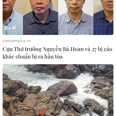
những giờ tới.
vietnamplus.vn
Cựu Thứ trưởng Nguyễn Bá Hoan và 27 bị cáo
khác chuẩn bị ra hầu tòa