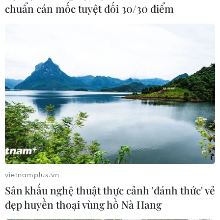
chuẩn cán mốc tuyệt đối 30/30 điểm
bắt giữ 7 đối tượng liên quan
26/09/2020 10:08
Văn phòng Công tố quốc gia về chống khủng bố của
Pháp cho biết đang tiến hành điều tra các đối tượng
theo hướng "âm mưu tấn công liên quan đến khủng bố"
cũng như "đồng lõa với các phần tử khủng bố."
vietnamplus.vn
Sân khấu nghệ thuật thực cảnh 'đánh thức' vẻ
đẹp huyền thoại vùng hồ Nà Hang