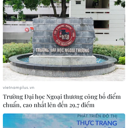
Tấn công bằng dao ở Pháp: Nghi can
chính đã nhận tội
26/09/2020 14:30
Nghi can chính liên quan đến vụ tấn công bằng dao
xảy ra gần văn phòng cũ của tòa soạn báo Charlie
Hebdo tại thủ đô Paris (Pháp) khiến ít nhất 4 người bị
thương đã nhận tội.
vietnamplus.vn
Trường Đại học Ngoại thương công bố điểm
chuẩn, cao nhất lên đến 29,7 điểm