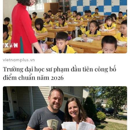
Theo dõi VietnamPlus
vietnamplus.vn
Trường đại học sư phạm đầu tiên công bố
TIN LIÊN QUAN
điểm chuẩn năm 2026