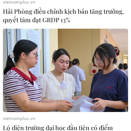
vietnamplus.vn
cho biết đã có ít nhất 4 người bị thương trong một vụ
Hải Phòng điều chỉnh kịch bản tăng trưởng,
tấn công bằng dao xảy ra gần văn phòng cũ của báo
quyết tâm đạt GRDP 13%
Charlie Hebdo ở thủ đô Paris ngày 25/9.
vietnamplus.vn
Lộ diện trường đại học đầu tiên có điểm
Tấn công bằng dao ở Pháp: Cảnh sát đã