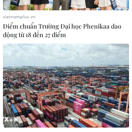
vietnamplus.vn
Điểm chuẩn Trường Đại học Phenikaa dao
động từ 18 đến 27 điểm
Pháp: Tấn công bằng dao gần tòa soạn báo
Charlie Hebdo
25/09/2020 11:14
Hãng tin AFP dẫn một nguồn tin cơ quan điều tra Pháp