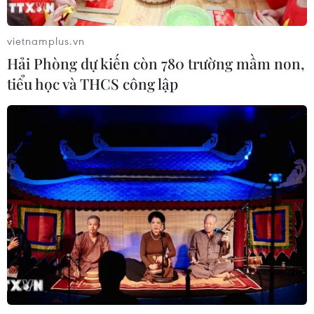
06/08/2026 15:34
vietnamplus.vn
Hải Phòng dự kiến còn 780 trường mầm non,
Italy và Hy Lạp trở thành điểm nóng
tiểu học và THCS công lập
của virus Tây sông Nile
06/08/2026 13:24
NATO ưu tiên đẩy nhanh chuyển
giao hệ thống phòng không cho
Ukraine
06/08/2026 12:24
Thắt chặt tình hữu nghị sắt son giữa
các cựu chuyên gia quân sự Nga với