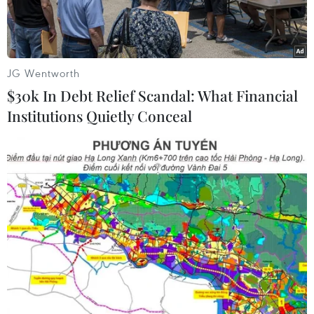
JG Wentworth
$30k In Debt Relief Scandal: What Financial
Institutions Quietly Conceal
Cảnh sát gác tại trường trung học ở Conflans Saint-Honorine,
Pháp, sau vụ một giáo viên của trường bị sát hại ngày
17/10/2020. (Ảnh: AFP/TTXVN)
Ngày 19/10, Bộ trưởng Nội vụ Pháp Gerald
Darmanin cho biết cảnh sát nước này đã đột