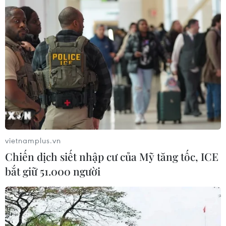
Đâm dao ở trung tâm London, một
nữ nghi phạm bị bắt giữ
05/08/2026 15:07
Nhiều chuyến bay tại Đức chuyển
hướng do vật thể bay gần đường
băng
05/08/2026 10:54
vietnamplus.vn
Chiến dịch siết nhập cư của Mỹ tăng tốc, ICE
Dự luật trừng phạt Nga của
bắt giữ 51.000 người
Mỹ có thể khiến châu Âu chịu tác
động ngược
05/08/2026 04:58