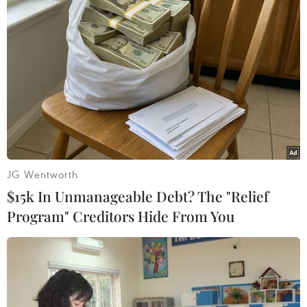
JG Wentworth
$15k In Unmanageable Debt? The "Relief
Program" Creditors Hide From You
#Hồi giáo cực đoan
#Sát hại dã man
#Nhà tiên tri Mohammed
#Charlie Hebdo
#Samuel Paty
#Abdullakh Anzorov
#Trục xuất
Pháp