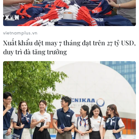
vietnamplus.vn
Xuất khẩu dệt may 7 tháng đạt trên 27 tỷ USD,
duy trì đà tăng trưởng
Truyền thông Pháp ủng hộ tờ báo trào
phúng Charlie Hebdo
23/09/2020 12:53
Hơn 100 tòa soạn báo tại Pháp ngày 23/9 đã kêu gọi
người dân ủng hộ Charlie Hebdo, tuần báo trào phúng
bị các phần tử Hồi giáo khủng bố tấn công hồi năm
2015 khiến 12 người thiệt mạng.