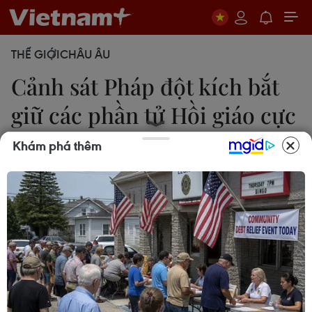
THẾ GIỚI
CHÂU ÂU
Cảnh sát Pháp đột kích bắt
giữ các phần tử Hồi giáo cực
đoan
Khám phá thêm
Văn Khoa
19/10/2020 11:45
Nhà chức trách Pháp đã mở hơn 80 cuộc điều tra
về những phát ngôn thù hận trên mạng sau vụ
giáo viên bị sát hại và bắt giữ 11 đối tượng, trong
đó có một phần tử Hồi giáo.