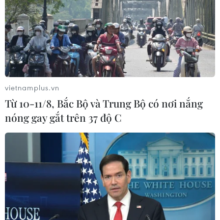
Tây Ban Nha phát trực tiếp nhật thực
toàn phần từ độ cao 9.000 m
04/08/2026 13:23
Xem thêm
vietnamplus.vn
Từ 10-11/8, Bắc Bộ và Trung Bộ có nơi nắng
nóng gay gắt trên 37 độ C
CƠ QUAN CHỦ QUẢN: THÔNG TẤN XÃ VIỆT NAM
Tổng Biên tập: TRẦN TIẾN DUẨN
Phó Tổng Biên tập: NGUYỄN THỊ TÁM, KHÚC THANH
THỦY