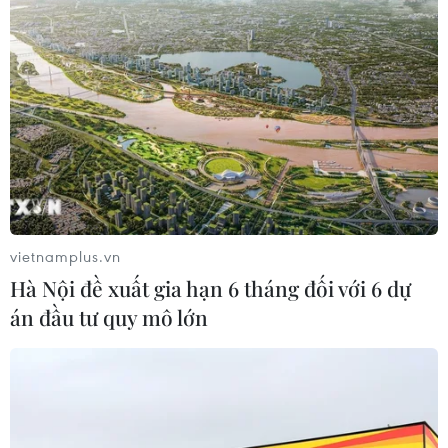
Mỹ đánh giá thỏa thuận hòa bình
Armenia-Azerbaijan và sáng kiến
TRIPP
09/08/2026 06:56
Khủng hoảng nắng nóng đẩy 34 tỉnh
của Pháp vào mức nguy cơ cháy
rừng cao
vietnamplus.vn
08/08/2026 23:59
Hà Nội đề xuất gia hạn 6 tháng đối với 6 dự
án đầu tư quy mô lớn
Iceland trước cuộc trưng cầu ý dân
về nối lại đàm phán gia nhập EU
08/08/2026 07:54