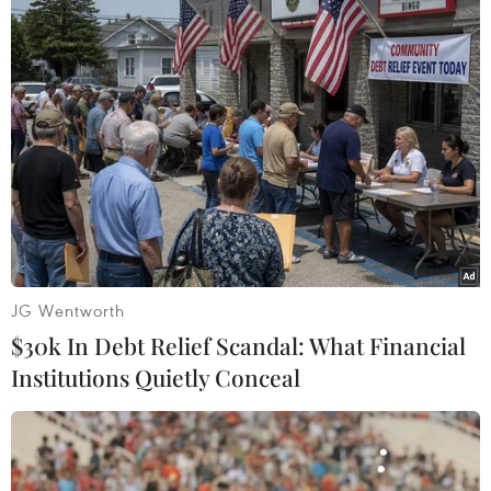
hơn để ngăn chặn các thảm kịch tái diễn.
Dự kiến, một lễ tưởng niệm quốc gia dành cho
thầy giáo Samuel Paty sẽ được tổ chức trong
ngày 21/10./.
(TTXVN/Vietnam+)
JG Wentworth
$30k In Debt Relief Scandal: What Financial
Institutions Quietly Conceal