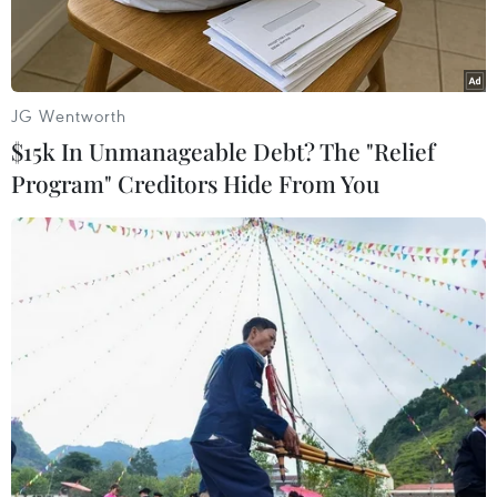
JG Wentworth
$15k In Unmanageable Debt? The "Relief
Program" Creditors Hide From You
Cảnh sát được triển khai tại hiện trường vụ tấn công bằng dao
gần văn phòng cũ của tòa soạn báo Charlie Hebdo ở thủ đô
Paris, ngày 25/9. (Ảnh: AFP/TTXVN)
Hiệp hội Cảnh sát Pháp ngày 18/10 cho biết
nước này chuẩn bị trục xuất 231 người nước
ngoài có tên trong danh sách các đối tượng nghi
là có tư tưởng tôn giáo cực đoan, hai ngày sau