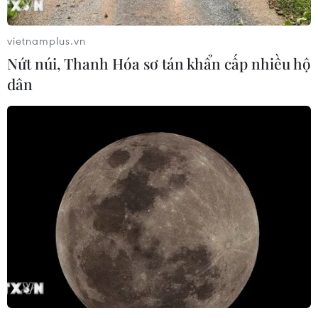
vietnamplus.vn
Nứt núi, Thanh Hóa sơ tán khẩn cấp nhiều hộ
dân