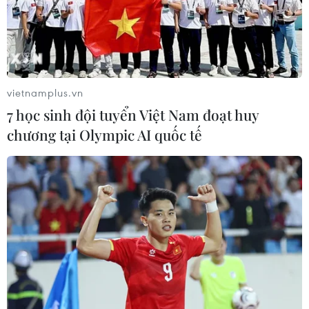
dân cư tại thành phố Dijon và Nice.
vietnamplus.vn
7 học sinh đội tuyển Việt Nam đoạt huy
chương tại Olympic AI quốc tế
Cảnh sát Pháp giải tán người biểu tình 'Áo
Vàng' tại Paris
13/09/2020 00:04