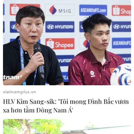
06/08/2026 16:21
Tây Ban Nha: 100 người thiệt mạng
trong vụ vượt biển ồ ạt vào Ceuta
06/08/2026 16:03
Đức tuyên án chung thân đối tượng
gây vụ lao xe vào đám đông ở
Munich
vietnamplus.vn
06/08/2026 15:57
HLV Kim Sang-sik: 'Tôi mong Đình Bắc vươn
xa hơn tầm Đông Nam Á'
Nga thúc đẩy đa dạng hóa tuyến vận
tải kết nối châu Á qua Ấn Độ Dương
06/08/2026 15:34