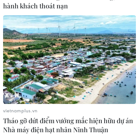
Góc tham chiếu cho Việt Nam
hành khách thoát nạn
07/08/2026 04:08
Bỉ tìm ra hướng đi mới trong điều trị
ung thư gan di căn
07/08/2026 04:05
Nga thoái vốn nhà nước khỏi Sân bay
Quốc tế Sheremetyevo
07/08/2026 00:22
vietnamplus.vn
Tháo gỡ dứt điểm vướng mắc hiện hữu dự án
Nga thông báo tấn công căn
Nhà máy điện hạt nhân Ninh Thuận
cứ ngầm của Ukraine