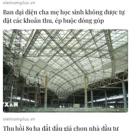
vietnamplus.vn
toàn phần từ độ cao 9.000 m
Ban đại diện cha mẹ học sinh không được tự
04/08/2026 13:23
đặt các khoản thu, ép buộc đóng góp
Tàu chở hàng của Thổ Nhĩ Kỳ bị tấn
công trên Biển Đen
04/08/2026 05:54
Vì sao Google khiến Mỹ và
EU đối đầu về chủ quyền số?
04/08/2026 04:13
vietnamplus.vn
Máy bay chở khách nội địa đầu tiên
Thu hồi 89 ha đất đấu giá chọn nhà đầu tư
của Nga hoàn tất chuyến bay thử