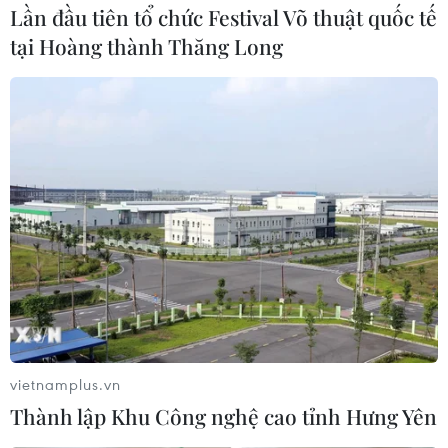
Lần đầu tiên tổ chức Festival Võ thuật quốc tế
tại Hoàng thành Thăng Long
Pháp: Tìm kiếm vật khả nghi sau cuộc gọi
đe dọa đánh bom tháp Eiffel
23/09/2020 12:34
Hiện cơ quan chức năng Pháp đang tiến hành lục soát
khu vực tháp Eiffel sau khi nhận được cuộc gọi đe dọa
có bom tại địa điểm du lịch nổi tiếng này.
vietnamplus.vn
Thành lập Khu Công nghệ cao tỉnh Hưng Yên