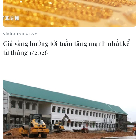
Đâm dao ở trung tâm London, một
nữ nghi phạm bị bắt giữ
05/08/2026 15:07
vietnamplus.vn
Giá vàng hướng tới tuần tăng mạnh nhất kể
Nhiều chuyến bay tại Đức chuyển
từ tháng 1/2026
hướng do vật thể bay gần đường
băng
05/08/2026 10:54
Dự luật trừng phạt Nga của
Mỹ có thể khiến châu Âu chịu tác
động ngược
05/08/2026 04:58
EU tuyên bố vượt qua “phép thử” an