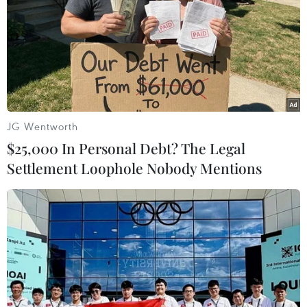
JG Wentworth
$25,000 In Personal Debt? The Legal
Settlement Loophole Nobody Mentions
Cảnh sát Pháp cấm một số cuộc biểu tình
tại thủ đô Paris
19/06/2020 13:28
Cảnh sát cho biết quyết định cấm biểu tình trên được
đưa ra sau vụ bạo lực băng nhóm giữa các cộng đồng