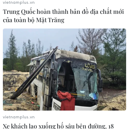
vietnamplus.vn
Trung Quốc hoàn thành bản đồ địa chất mới
của toàn bộ Mặt Trăng
TIN CÙNG CHUYÊN MỤC
Liên hợp quốc kêu gọi chấm dứt tấn
công dân thường trong xung đột
Nga-Ukraine
07/08/2026 04:29
vietnamplus.vn
Chính sách nhà ở của nước Anh -
Xe khách lao xuống hố sâu bên đường, 18