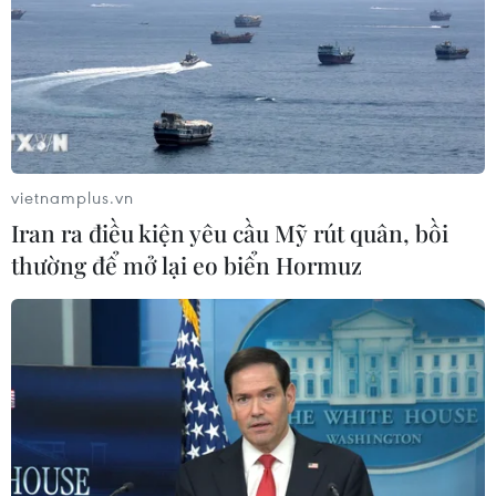
đặc trưng sông nước
09/08/2026 08:25
Lộ diện trường đại học đầu tiên có
điểm chuẩn cán mốc tuyệt đối 30/30
điểm
vietnamplus.vn
09/08/2026 08:13
Iran ra điều kiện yêu cầu Mỹ rút quân, bồi
thường để mở lại eo biển Hormuz
Tỉnh Quảng Ninh mở hướng kết nối
mới với chuỗi kinh tế phía Bắc
09/08/2026 08:04
Điểm chuẩn Trường Đại học Thương
mại dao động từ 21,5 đến 26,5 điểm