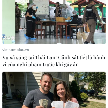
vietnamplus.vn
Vụ xả súng tại Thái Lan: Cảnh sát tiết lộ hành
vi của nghi phạm trước khi gây án
Đà Nẵng: Hàng trăm người khẩn trương
dập đám cháy rừng trong đêm
19/07/2019 22:41
Tính đến 21 giờ 30 phút tối 19/7, hàng trăm người vẫn