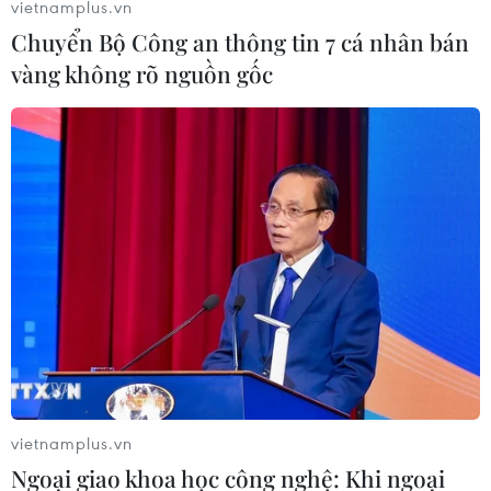
vietnamplus.vn
Chuyển Bộ Công an thông tin 7 cá nhân bán
vàng không rõ nguồn gốc
Cháy 5ha rừng thông do người dân đi
viếng mộ, đốt hương bất cẩn
20/07/2019 10:33
Tỉnh Thừa Thiên-Huế đã huy động hơn 1.000 chiến sỹ
công an, quân đội, biên phòng, cùng với người dân
khống chế được đám cháy rừng thông cảnh quan gần
khu vực nghĩa trang của thành phố Huế.
vietnamplus.vn
Ngoại giao khoa học công nghệ: Khi ngoại