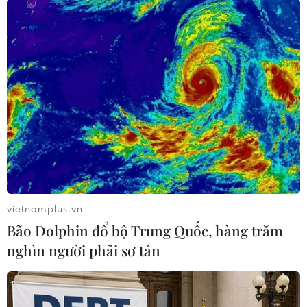
#Cháy rừng
#Rừng tràm
#Nắng nóng gay gắt
#Đốt vàng mã
Quảng Trị
Theo dõi VietnamPlus
vietnamplus.vn
Bão Dolphin đổ bộ Trung Quốc, hàng trăm
TIN LIÊN QUAN
nghìn người phải sơ tán