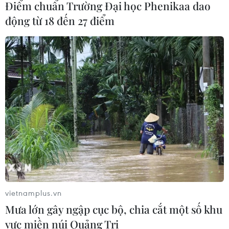
Điểm chuẩn Trường Đại học Phenikaa dao
động từ 18 đến 27 điểm
Xem thêm
CƠ QUAN CHỦ QUẢN: THÔNG TẤN XÃ VIỆT NAM
Tổng Biên tập: TRẦN TIẾN DUẨN
Phó Tổng Biên tập: NGUYỄN THỊ TÁM, KHÚC THANH
THỦY
Sở hữu trí tuệ
Quy định sử dụng
vietnamplus.vn
RSS
Hỗ trợ
Mưa lớn gây ngập cục bộ, chia cắt một số khu
Ngôn ngữ
TTXVN
vực miền núi Quảng Trị