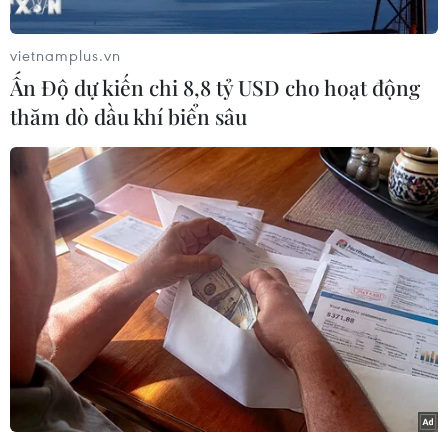
Nhân dân huyện Triệu Phong, tỉnh Quảng Trị
cho biết vụ cháy xảy ra khoảng 12 giờ 30 phút,
vietnamplus.vn
đến khoảng 16 giờ cùng ngày thì được khống
Ấn Độ dự kiến chi 8,8 tỷ USD cho hoạt động
chế.
thăm dò dầu khí biển sâu
Ngay sau khi phát hiện vụ cháy, lãnh đạo huyện
Triệu Phong đã kịp thời huy động lực lượng với
30 dân quân tự vệ, hơn 100 người dân và cán
bộ, công an xã Triệu Sơn, tập trung dập lửa.
Tuy nhiên, do thời tiết nắng nóng gay gắt nhiều
ngày, khu vực rừng tràm bị cháy có nhiều bụi cỏ
khô nên lửa lan nhanh.
[Khống chế cháy rừng, vận hành an toàn
đường dây truyền tải điện]
Nguyên nhân vụ cháy ban đầu được xác định là