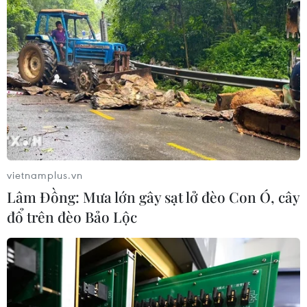
vietnamplus.vn
Lâm Đồng: Mưa lớn gây sạt lở đèo Con Ó, cây
đổ trên đèo Bảo Lộc