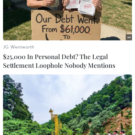
đang khẩn trương chữa cháy rừng trên núi Phước Tường
(phường Hoà Phát, quận Cẩm Lệ, Đà Nẵng).
JG Wentworth
$25,000 In Personal Debt? The Legal
Settlement Loophole Nobody Mentions
Cơ bản khoanh vùng, khống chế vụ cháy
rừng trong đêm tại Đà Nẵng