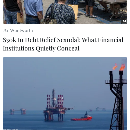
mã viếng mộ.
JG Wentworth
$30k In Debt Relief Scandal: What Financial
Institutions Quietly Conceal
Ảnh minh họa. (Nguồn: TTXVN)
Chiều 20/7, tại xã Triệu Sơn, huyện Triệu Phong,
tỉnh Quảng Trị, một vụ cháy rừng và thực bì xảy
ra khiến gần 5ha rừng tràm phòng hộ và
khoảng 6ha thực bì gồm cỏ, rác khô bị thiêu rụi.
Ông Phan Quang Giải - Phó Chủ tịch Ủy ban