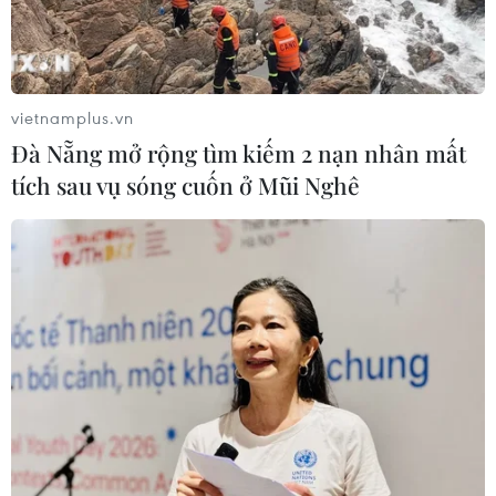
vietnamplus.vn
Đà Nẵng mở rộng tìm kiếm 2 nạn nhân mất
tích sau vụ sóng cuốn ở Mũi Nghê
TIN CÙNG CHUYÊN MỤC
Thành phố Hồ Chí Minh xuất hiện
mưa dông trên diện rộng
09/08/2026 13:14
Hà Nội: Xử lý dứt điểm 3 vụ việc vi
phạm tại hồ Đồng Đò trước 30/9
09/08/2026 12:49