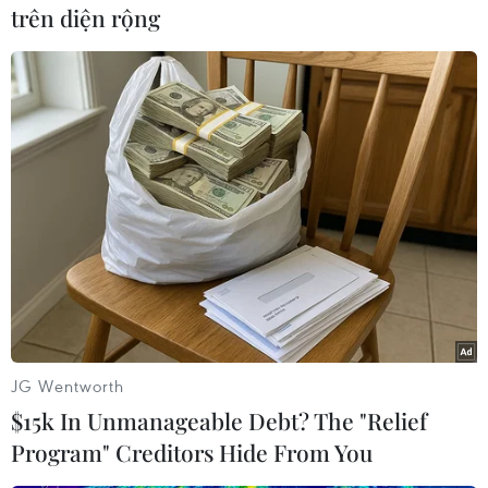
trên diện rộng
Ngoài ra, còn có nhiều vụ cháy do người dân đốt
thực bì./.
(TTXVN/Vietnam+)
JG Wentworth
$15k In Unmanageable Debt? The "Relief
Program" Creditors Hide From You