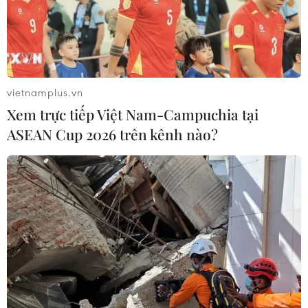
vietnamplus.vn
Xem trực tiếp Việt Nam-Campuchia tại
ASEAN Cup 2026 trên kênh nào?
Sóc Trăng sớm đưa tuyến tàu cao tốc Trần
Đề-Côn Đảo vào hoạt động
26/06/2017 07:42
Công ty cổ phần tàu cao tốc SuperDong – Kiên Giang