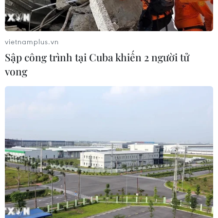
cho biết, hiện công tác chuẩn bị, thủ tục để đưa tuyến
tàu cao tốc Trần Đề-Côn Đảo đi vào hoạt động cơ bản
đã hoàn thành.
vietnamplus.vn
Sập công trình tại Cuba khiến 2 người tử
vong
Cảnh báo tình trạng nhập nhèm phà biển