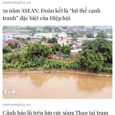
vietnamplus.vn
59 năm ASEAN: Đoàn kết là “lợi thế cạnh
CƠ QUAN CHỦ QUẢN: THÔNG TẤN XÃ VIỆT NAM
tranh” đặc biệt của Hiệp hội
Tổng Biên tập: TRẦN TIẾN DUẨN
Phó Tổng Biên tập: NGUYỄN THỊ TÁM, KHÚC THANH
THỦY
Sở hữu trí tuệ
Quy định sử dụng
RSS
Hỗ trợ
Ngôn ngữ
TTXVN
Dịch vụ tin
Quảng cáo
Liên hệ
vietnamplus.vn
Cảnh báo lũ trên lưu vực sông Thao tại trạm