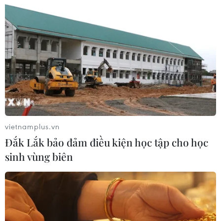
trên cung đường ven biển Khánh
Hòa
06/08/2026 09:40
NAPAS, BIDV và Weixin Pay mở rộng
thanh toán QR Việt Nam-Trung
Quốc
06/08/2026 07:34
vietnamplus.vn
Độc đáo Lễ hội đuốc tại tỉnh
Đắk Lắk bảo đảm điều kiện học tập cho học
Tứ Xuyên của Trung Quốc
sinh vùng biên
06/08/2026 04:33
Buôn Ma Thuột - đô thị dưới
những tán cổ thụ