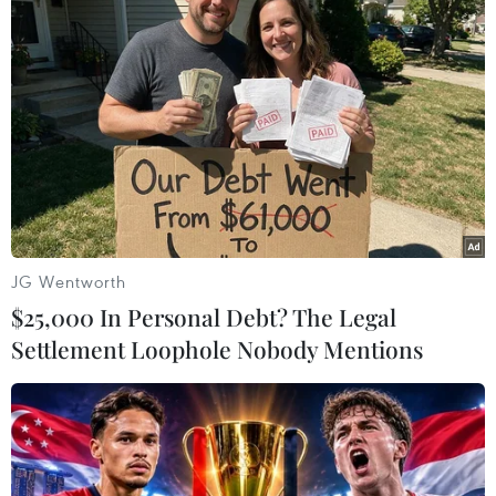
Kiên Giang
Sóc Trăng
Theo dõi VietnamPlus
JG Wentworth
TIN LIÊN QUAN
$25,000 In Personal Debt? The Legal
Settlement Loophole Nobody Mentions