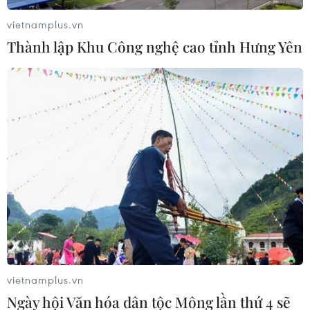
trên tuyến Hà Tiên-Phú Quốc
vietnamplus.vn
09/07/2017 14:09
Thành lập Khu Công nghệ cao tỉnh Hưng Yên
Nhiều doanh nghiệp và người dân đi lại trên tuyến phà
Hà Tiên-Phú Quốc cho hay, hiện có tình trạng nhiều đơn
vị vận chuyển bằng tàu xà lan SB không đảm bảo đủ
chất lượng và an toàn.
vietnamplus.vn
Ngày hội Văn hóa dân tộc Mông lần thứ 4 sẽ