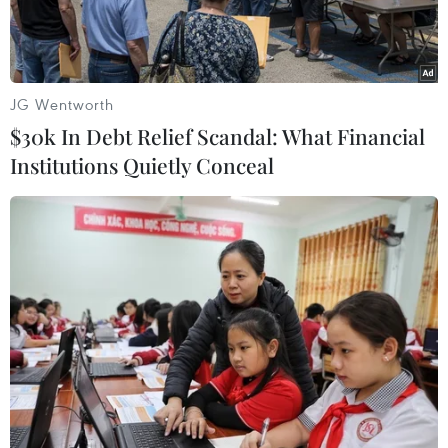
JG Wentworth
$30k In Debt Relief Scandal: What Financial
Institutions Quietly Conceal
Tàu cao tốc SuperDong Côn Đảo 1. (Nguồn: Superdong)
Vào lúc 8 giờ 30 phút ngày 14/7, từ cửa biển
Trần Đề (Sóc Trăng), tàu cao tốc Superdong Côn
Đảo I của Công ty Cổ phần Tàu cao tốc
Superdong Kiên Giang đã khởi hành chuyến