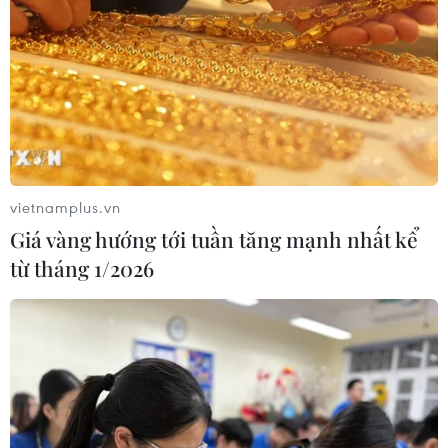
06/08/2026 04:22
Công viên địa chất Trương
Dịch Đan Hà của Trung Quốc vào
mùa du lịch cao điểm
06/08/2026 04:13
vietnamplus.vn
Giá vàng hướng tới tuần tăng mạnh nhất kể
Làng cổ tại Trung Quốc lung
từ tháng 1/2026
linh trong lễ diễu hành đèn lồng cá
06/08/2026 04:11
Những “tọa độ vàng” nào của Việt
Nam được du khách châu Âu tìm