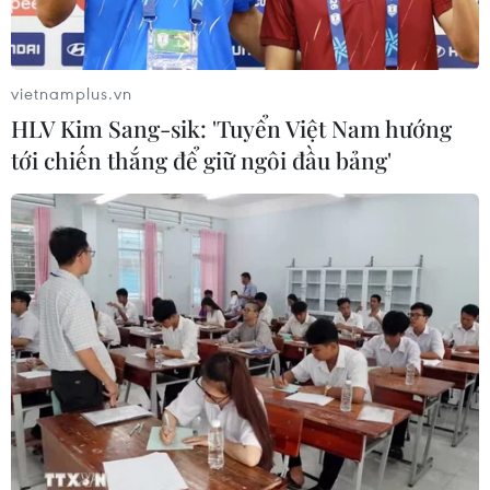
vietnamplus.vn
HLV Kim Sang-sik: 'Tuyển Việt Nam hướng
tới chiến thắng để giữ ngôi đầu bảng'
Tỉnh Tuyên Quan tổ chức Lễ hội Ánh sáng
Khinh Khí cầu Quốc tế năm 2024
03/04/2024 12:50