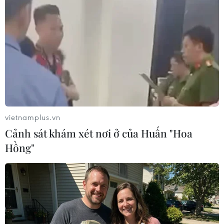
Tây Ninh: Chợ Long Hoa - độc đáo giá
trị kiến trúc và sức sống thương mại
Check in "Chạm Lũng Cú" - điểm hẹn mới nơi
địa đầu Tổ quốc
vietnamplus.vn
Cảnh sát khám xét nơi ở của Huấn "Hoa
TIN LIÊN QUAN
Hồng"