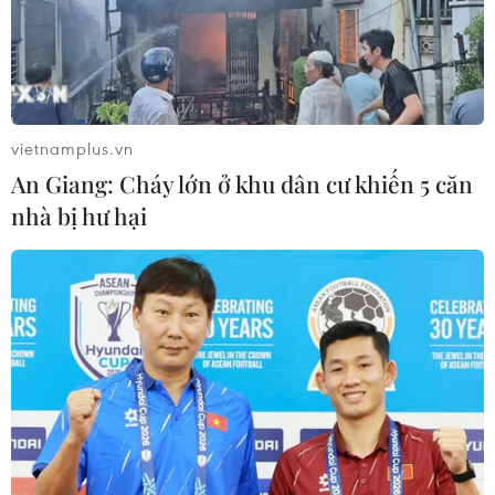
vietnamplus.vn
An Giang: Cháy lớn ở khu dân cư khiến 5 căn
nhà bị hư hại
Lễ hội khinh khí cầu quốc tế Tuyên Quang
thu hút hàng nghìn người tham gia
27/04/2024 01:30
Lễ hội năm nay có 22 khinh khí cầu tiêu chuẩn quốc tế
do các phi công dày dạn kinh nghiệm đến từ nhiều
quốc gia như Anh, Australia, Tây Ban Nha, Hà Lan,
Nhật Bản, Trung Quốc, Thái Lan và Việt Nam.