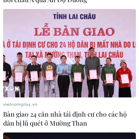
Xem thêm
CƠ QUAN CHỦ QUẢN: THÔNG TẤN XÃ VIỆT NAM
Tổng Biên tập: TRẦN TIẾN DUẨN
Phó Tổng Biên tập: NGUYỄN THỊ TÁM, KHÚC THANH
THỦY
vietnamplus.vn
Sở hữu trí tuệ
Quy định sử dụng
Bàn giao 24 căn nhà tái định cư cho các hộ
RSS
Hỗ trợ
dân bị lũ quét ở Mường Than
Ngôn ngữ
TTXVN