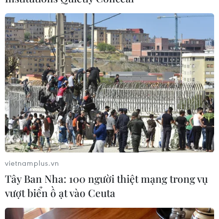
lượt khách du lịch; doanh thu đạt 3.600 tỷ
đồng./.
(TTXVN/Vietnam+)
vietnamplus.vn
Tây Ban Nha: 100 người thiệt mạng trong vụ
vượt biển ồ ạt vào Ceuta