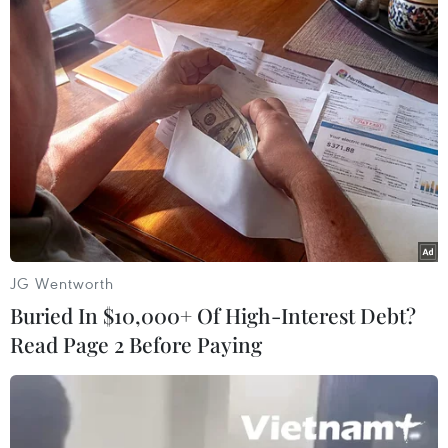
#Lễ hội Khinh khí cầu
Tuyên Quang
Theo dõi VietnamPlus
Tin nổi bật Du lịch
Vẻ đẹp hoang sơ của những bãi biển
JG Wentworth
phía Nam Đà Nẵng
Buried In $10,000+ Of High-Interest Debt?
Đánh thức tiềm năng du lịch cộng đồng từ cánh
Read Page 2 Before Paying
rừng ngập nước nguyên sơ duy nhất ở Đắk Lắk
Khách quốc tế đến Việt Nam
tăng 13,8% trong 7 tháng của năm 2026