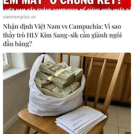
vietnamplus.vn
Nhận định Việt Nam vs Campuchia: Vì sao
thầy trò HLV Kim Sang-sik cần giành ngôi
đầu bảng?