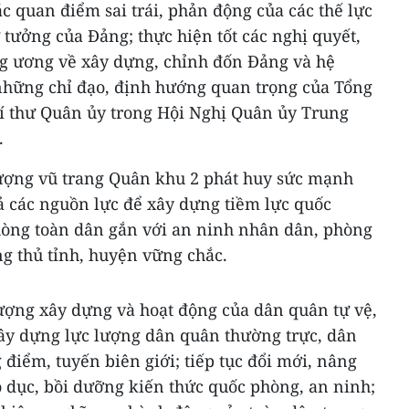
ác quan điểm sai trái, phản động của các thế lực
 tưởng của Đảng; thực hiện tốt các nghị quyết,
ng ương về xây dựng, chỉnh đốn Đảng và hệ
à những chỉ đạo, định hướng quan trọng của Tổng
í thư Quân ủy trong Hội Nghị Quân ủy Trung
.
lượng vũ trang Quân khu 2 phát huy sức mạnh
ả các nguồn lực để xây dựng tiềm lực quốc
hòng toàn dân gắn với an ninh nhân dân, phòng
g thủ tỉnh, huyện vững chắc.
ượng xây dựng và hoạt động của dân quân tự vệ,
xây dựng lực lượng dân quân thường trực, dân
điểm, tuyến biên giới; tiếp tục đổi mới, nâng
o dục, bồi dưỡng kiến thức quốc phòng, an ninh;