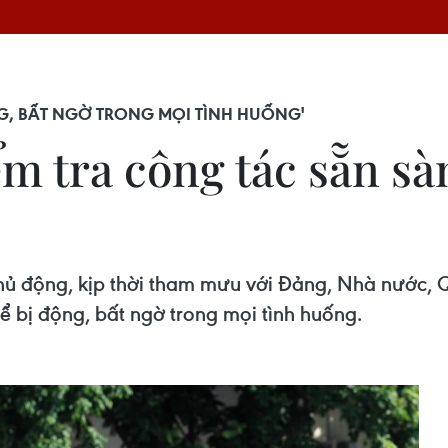
G, BẤT NGỜ TRONG MỌI TÌNH HUỐNG'
m tra công tác sẵn sà
hủ động, kịp thời tham mưu với Đảng, Nhà nước,
ể bị động, bất ngờ trong mọi tình huống.