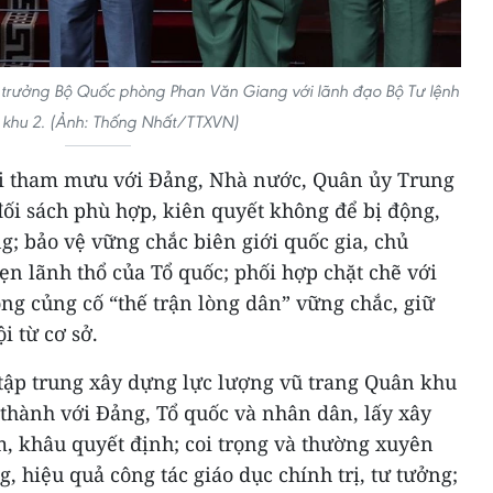
 trưởng Bộ Quốc phòng Phan Văn Giang với lãnh đạo Bộ Tư lệnh
khu 2. (Ảnh: Thống Nhất/TTXVN)
ời tham mưu với Đảng, Nhà nước, Quân ủy Trung
ối sách phù hợp, kiên quyết không để bị động,
g; bảo vệ vững chắc biên giới quốc gia, chủ
ẹn lãnh thổ của Tổ quốc; phối hợp chặt chẽ với
ng củng cố “thế trận lòng dân” vững chắc, giữ
i từ cơ sở.
 tập trung xây dựng lực lượng vũ trang Quân khu
thành với Đảng, Tổ quốc và nhân dân, lấy xây
m, khâu quyết định; coi trọng và thường xuyên
, hiệu quả công tác giáo dục chính trị, tư tưởng;