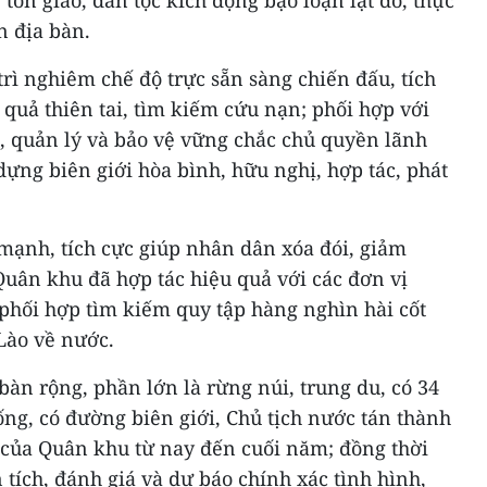
 tôn giáo, dân tộc kích động bạo loạn lật đổ, thực
n địa bàn.
rì nghiêm chế độ trực sẵn sàng chiến đấu, tích
quả thiên tai, tìm kiếm cứu nạn; phối hợp với
, quản lý và bảo vệ vững chắc chủ quyền lãnh
 dựng biên giới hòa bình, hữu nghị, hợp tác, phát
mạnh, tích cực giúp nhân dân xóa đói, giảm
Quân khu đã hợp tác hiệu quả với các đơn vị
phối hợp tìm kiếm quy tập hàng nghìn hài cốt
 Lào về nước.
àn rộng, phần lớn là rừng núi, trung du, có 34
ng, có đường biên giới, Chủ tịch nước tán thành
 của Quân khu từ nay đến cuối năm; đồng thời
tích, đánh giá và dự báo chính xác tình hình,