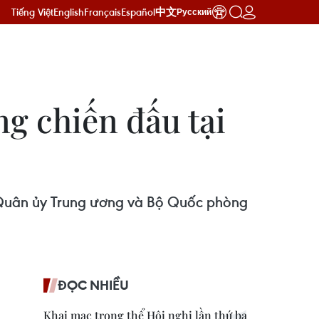
Tiếng Việt
English
Français
Español
中文
Русский
ng chiến đấu tại
 Quân ủy Trung ương và Bộ Quốc phòng
ĐỌC NHIỀU
Khai mạc trọng thể Hội nghị lần thứ ba