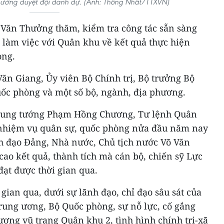
hưởng duyệt đội danh dự. (Ảnh: Thống Nhất/TTXVN)
õ Văn Thưởng thăm, kiểm tra công tác sẵn sàng
 làm việc với Quân khu về kết quả thực hiện
òng.
ăn Giang, Ủy viên Bộ Chính trị, Bộ trưởng Bộ
ốc phòng và một số bộ, ngành, địa phương.
Trung tướng Phạm Hồng Chương, Tư lệnh Quân
 nhiệm vụ quân sự, quốc phòng nửa đầu năm nay
h đạo Đảng, Nhà nước, Chủ tịch nước Võ Văn
ao kết quả, thành tích mà cán bộ, chiến sỹ Lực
ạt được thời gian qua.
gian qua, dưới sự lãnh đạo, chỉ đạo sâu sát của
ung ương, Bộ Quốc phòng, sự nỗ lực, cố gắng
ượng vũ trang Quân khu 2, tình hình chính trị-xã