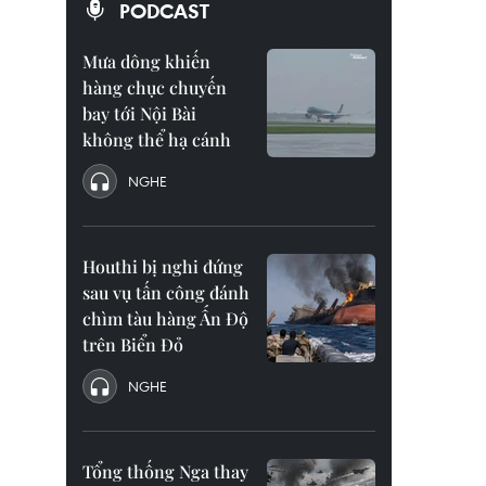
PODCAST
Mưa dông khiến
hàng chục chuyến
bay tới Nội Bài
không thể hạ cánh
NGHE
Houthi bị nghi đứng
sau vụ tấn công đánh
chìm tàu hàng Ấn Độ
trên Biển Đỏ
NGHE
Tổng thống Nga thay