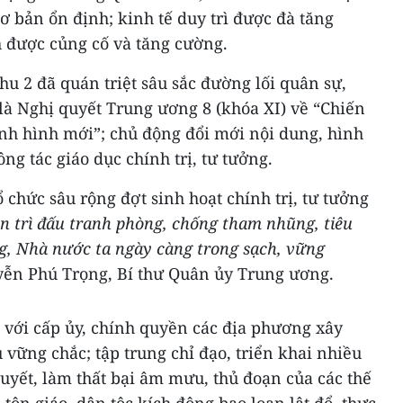
ơ bản ổn định; kinh tế duy trì được đà tăng
 được củng cố và tăng cường.
u 2 đã quán triệt sâu sắc đường lối quân sự,
là Nghị quyết Trung ương 8 (khóa XI) về “Chiến
ình hình mới”; chủ động đổi mới nội dung, hình
ng tác giáo dục chính trị, tư tưởng.
 chức sâu rộng đợt sinh hoạt chính trị, tư tưởng
ên trì đấu tranh phòng, chống tham nhũng, tiêu
g, Nhà nước ta ngày càng trong sạch, vững
yễn Phú Trọng, Bí thư Quân ủy Trung ương.
 với cấp ủy, chính quyền các địa phương xây
vững chắc; tập trung chỉ đạo, triển khai nhiều
uyết, làm thất bại âm mưu, thủ đoạn của các thế