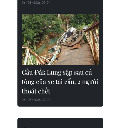
06/08/2026 09:04
Cầu Đắk Lung sập sau cú
tông của xe tải cẩu, 2 người
thoát chết
06/08/2026 09:00