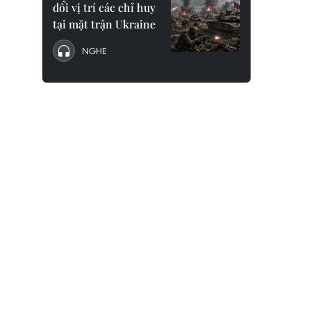
đổi vị trí các chỉ huy
tại mặt trận Ukraine
NGHE