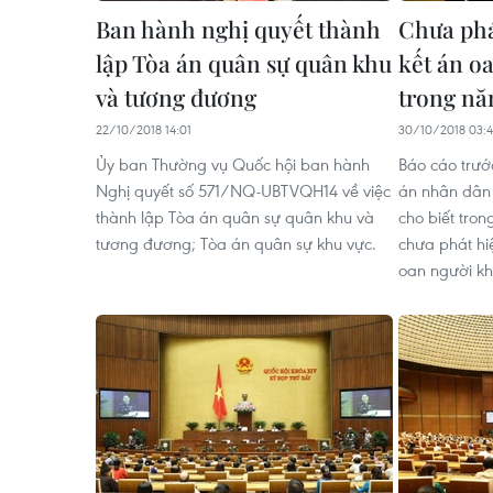
Ban hành nghị quyết thành
Chưa phá
lập Tòa án quân sự quân khu
kết án oa
và tương đương
trong nă
22/10/2018 14:01
30/10/2018 03:
Ủy ban Thường vụ Quốc hội ban hành
Báo cáo trướ
Nghị quyết số 571/NQ-UBTVQH14 về việc
án nhân dân 
thành lập Tòa án quân sự quân khu và
cho biết tro
tương đương; Tòa án quân sự khu vực.
chưa phát hi
oan người kh