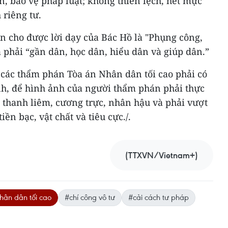
ìn, bảo vệ pháp luật; không thiên lệch, hết mực
 riêng tư.
ện cho được lời dạy của Bác Hồ là "Phụng công,
à phải “gần dân, học dân, hiểu dân và giúp dân.”
 các thẩm phán Tòa án Nhân dân tối cao phải có
h, để hình ảnh của người thẩm phán phải thực
 thanh liêm, cương trực, nhân hậu và phải vượt
n bạc, vật chất và tiêu cực./.
(TTXVN/Vietnam+)
hân dân tối cao
#chí công vô tư
#cải cách tư pháp