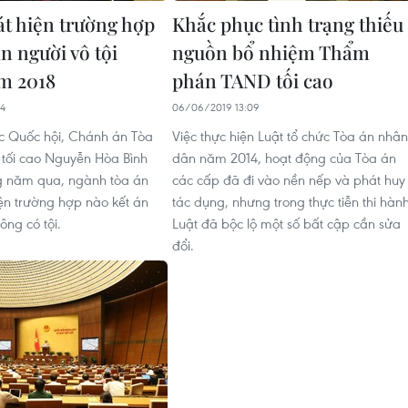
t hiện trường hợp
Khắc phục tình trạng thiếu
n người vô tội
nguồn bổ nhiệm Thẩm
m 2018
phán TAND tối cao
44
06/06/2019 13:09
c Quốc hội, Chánh án Tòa
Việc thực hiện Luật tổ chức Tòa án nhân
tối cao Nguyễn Hòa Bình
dân năm 2014, hoạt động của Tòa án
ng năm qua, ngành tòa án
các cấp đã đi vào nền nếp và phát huy
ện trường hợp nào kết án
tác dụng, nhưng trong thực tiễn thi hàn
ông có tội.
Luật đã bộc lộ một số bất cập cần sửa
đổi.