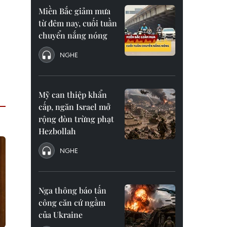
Miền Bắc giảm mưa
từ đêm nay, cuối tuần
chuyển nắng nóng
NGHE
Mỹ can thiệp khẩn
cấp, ngăn Israel mở
rộng đòn trừng phạt
Hezbollah
NGHE
Nga thông báo tấn
công căn cứ ngầm
của Ukraine