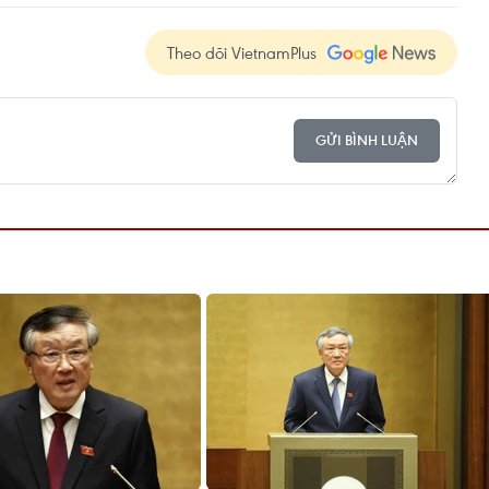
Theo dõi VietnamPlus
GỬI BÌNH LUẬN