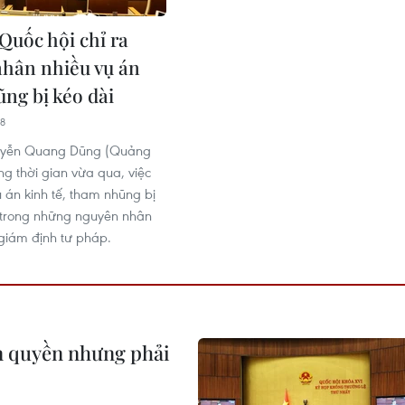
Quốc hội chỉ ra
hân nhiều vụ án
ng bị kéo dài
38
uyễn Quang Dũng (Quảng
g thời gian vừa qua, việc
ụ án kinh tế, tham nhũng bị
 trong những nguyên nhân
 giám định tư pháp.
ân quyền nhưng phải