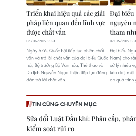
Triển khai hiệu quả các giải
Đại biểu 
pháp liên quan đến lĩnh vực
nguyên n
được chất vấn
tham nhũ
06/06/2019 13:53
07/06/2019 12:
Ngày 6/6, Quốc hội tiếp tục phiên chất
Đại biểu Ng
vấn và trả lời chất vấn của đại biểu Quốc
Nam) cho rằn
hội, Bộ trưởng Bộ Văn hóa, Thể thao và
xử lý nhiều v
Du lịch Nguyễn Ngọc Thiện tiếp tục đăng
kéo dài, một
đàn trả lời chất vấn.
do quá trình
TIN CÙNG CHUYÊN MỤC
Sửa đổi Luật Dầu khí: Phân cấp, ph
kiểm soát rủi ro