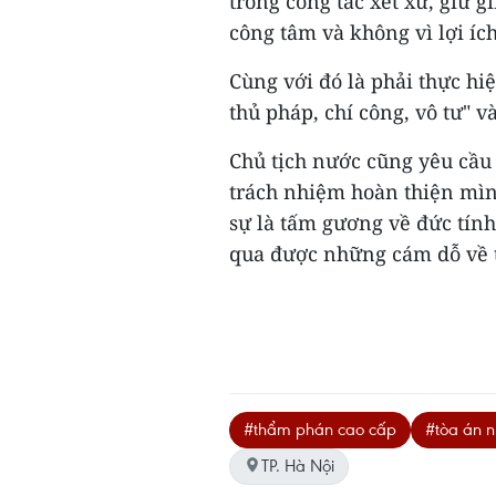
trong công tác xét xử, giữ g
công tâm và không vì lợi ích
Cùng với đó là phải thực hi
thủ pháp, chí công, vô tư" v
Chủ tịch nước cũng yêu cầu
trách nhiệm hoàn thiện mìn
sự là tấm gương về đức tính
qua được những cám dỗ về tiề
#thẩm phán cao cấp
#tòa án n
TP. Hà Nội