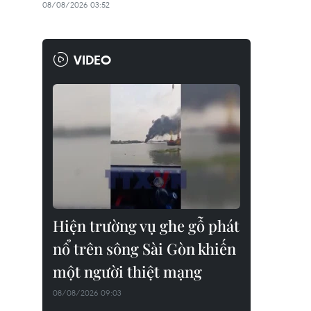
08/08/2026 03:52
VIDEO
Hiện trường vụ ghe gỗ phát
nổ trên sông Sài Gòn khiến
một người thiệt mạng
08/08/2026 09:03