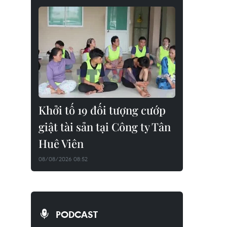
Khởi tố 19 đối tượng cướp
giật tài sản tại Công ty Tân
Huê Viên
08/08/2026 08:52
PODCAST