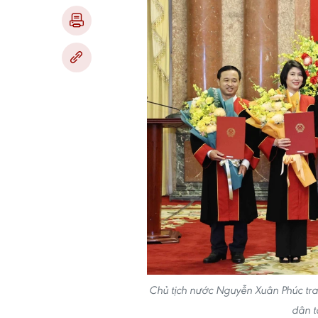
Chủ tịch nước Nguyễn Xuân Phúc tr
dân t