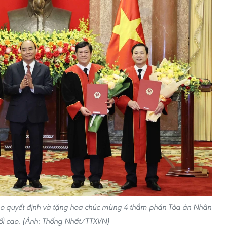
ao quyết định và tặng hoa chúc mừng 4 thẩm phán Tòa án Nhân
ối cao. (Ảnh: Thống Nhất/TTXVN)