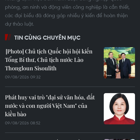
phòng, an ninh và động viên công nghiệp là cần thiết,
các đại biểu đã đóng góp nhiều ý kiến để hoàn thiện
dự thảo luật.
TIN CÙNG CHUYÊN MỤC
Chủ tịch Quốc hội hội kiến
Tổng Bí thư, Chủ tịch nước Lào
Thongloun Sisoulith
09/08/2026 09:32
Phát huy vai trò "đại sứ văn hóa, đất
nước và con người Việt Nam" của
kiều bào
09/08/2026 08:52