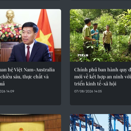
uan hệ Việt Nam-Australia
Chính phủ ban hành quy 
 chiều sâu, thực chất và
mới về kết hợp an ninh với
quả
triển kinh tế-xã hội
026 14:09
07/08/2026 14:05