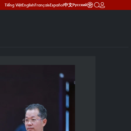
Tiếng Việt
English
Français
Español
中文
Русский