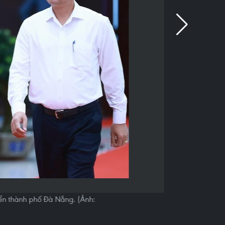
iển thành phố Đà Nẵng. (Ảnh: