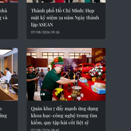
nhà
Thành phố Hồ Chí Minh: Họp
g và
mặt kỷ niệm 59 năm Ngày thành
lập ASEAN
07/08/2026 09:26
n
Quân khu 7 đẩy mạnh ứng dụng
 ứng
khoa học-công nghệ trong tìm
kiếm, quy tập hài cốt liệt sỹ
07/08/2026 08:45