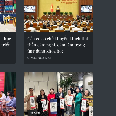
u thực
Cần có cơ chế khuyến khích tinh
 triển
thần dám nghĩ, dám làm trong
ứng dụng khoa học
07/08/2026 12:01