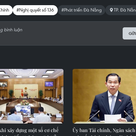
Chính
#Nghị quyết số 136
#Phát triển Đà Nẵng
TP. Đà Nẵ
GỬI
khi xây dựng một số cơ chế
Ủy ban Tài chính, Ngân sách 