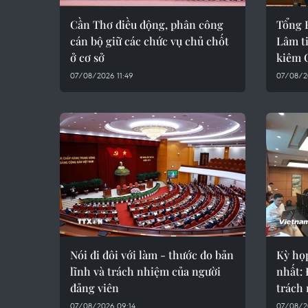
Cần Thơ điều động, phân công
Tổng B
cán bộ giữ các chức vụ chủ chốt
Lâm t
ở cơ sở
kiêm 
07/08/2026 11:49
07/08/2
Nói đi đôi với làm - thước đo bản
Kỳ họ
lĩnh và trách nhiệm của người
nhất: 
đảng viên
trách
07/08/2026 09:14
07/08/2