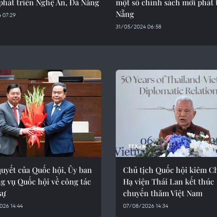
phát triển Nghệ An, Đà Nẵng
một số chính sách mới phát 
Nẵng
 07:29
31/05/2024 06:58
uyết của Quốc hội, Ủy ban
Chủ tịch Quốc hội kiêm Ch
g vụ Quốc hội về công tác
Hạ viện Thái Lan kết thúc
sự
chuyến thăm Việt Nam
026 14:44
07/08/2026 14:34