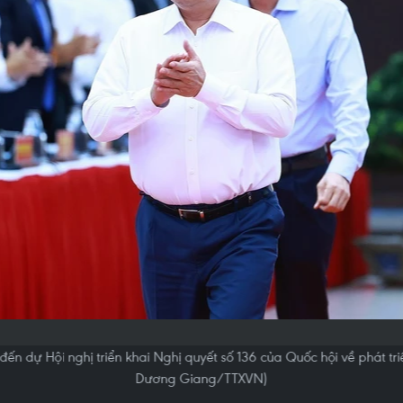
ến dự Hội nghị triển khai Nghị quyết số 136 của Quốc hội về phát tr
Dương Giang/TTXVN)