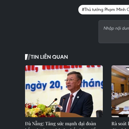
#Thủ tướng Phạm Minh 
TIN LIÊN QUAN
Đà Nẵng: Tăng sức mạnh đại đoàn
Rà soát 