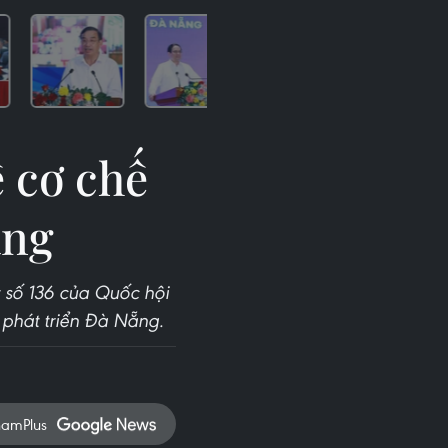
ề cơ chế
ẵng
t số 136 của Quốc hội
 phát triển Đà Nẵng.
namPlus