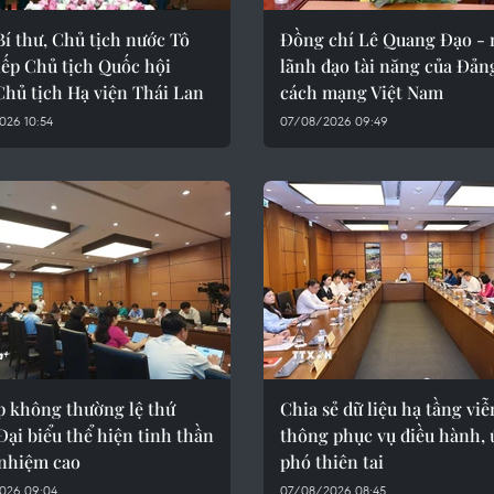
í thư, Chủ tịch nước Tô
Đồng chí Lê Quang Đạo - 
iếp Chủ tịch Quốc hội
lãnh đạo tài năng của Đản
Chủ tịch Hạ viện Thái Lan
cách mạng Việt Nam
026 10:54
07/08/2026 09:49
p không thường lệ thứ
Chia sẻ dữ liệu hạ tầng viễ
Đại biểu thể hiện tinh thần
thông phục vụ điều hành,
 nhiệm cao
phó thiên tai
026 09:04
07/08/2026 08:45