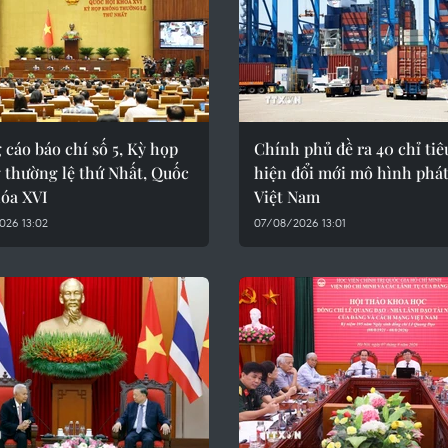
cáo báo chí số 5, Kỳ họp
Chính phủ đề ra 40 chỉ tiê
 thường lệ thứ Nhất, Quốc
hiện đổi mới mô hình phát
hóa XVI
Việt Nam
026 13:02
07/08/2026 13:01