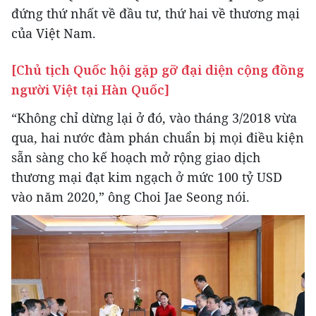
đứng thứ nhất về đầu tư, thứ hai về thương mại
của Việt Nam.
[Chủ tịch Quốc hội gặp gỡ đại diện cộng đồng
người Việt tại Hàn Quốc]
“Không chỉ dừng lại ở đó, vào tháng 3/2018 vừa
qua, hai nước đàm phán chuẩn bị mọi điều kiện
sẵn sàng cho kế hoạch mở rộng giao dịch
thương mại đạt kim ngạch ở mức 100 tỷ USD
vào năm 2020,” ông Choi Jae Seong nói.