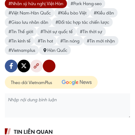
#Nhân sỹ hữu nghị Việt-Hàn
#Park Hang-seo
#Việt Nam-Hàn Quốc
#Kiều bào Việt
#Kiều dân
#Giao lưu nhân dân
#Đối tác hợp tác chiến lược
#Tin Thế giới
#Thời sự quốc tế
#Tin thời sự
#Tin kinh tế
#Tin hot
#Tin nóng
#Tin mới nhận
#Vietnamplus
Hàn Quốc
Theo dõi VietnamPlus
TIN LIÊN QUAN