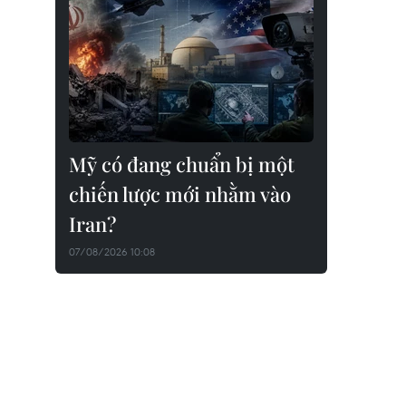
Mỹ có đang chuẩn bị một
chiến lược mới nhằm vào
Iran?
07/08/2026 10:08