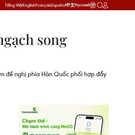
Tiếng Việt
English
Français
Español
中文
Русский
ngạch song
am đề nghị phía Hàn Quốc phối hợp đẩy