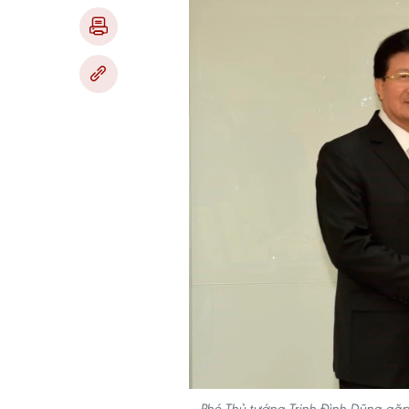
Phó Thủ tướng Trịnh Đình Dũng gặp