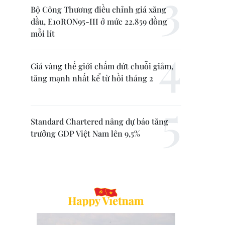
Bộ Công Thương điều chỉnh giá xăng
dầu, E10RON95-III ở mức 22.859 đồng
mỗi lít
Giá vàng thế giới chấm dứt chuỗi giảm,
tăng mạnh nhất kể từ hồi tháng 2
Standard Chartered nâng dự báo tăng
trưởng GDP Việt Nam lên 9,5%