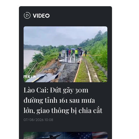
VIDEO
Lào Cai: Đứt gãy 30m
đường tỉnh 161 sau mưa
lớn, giao thông bị chia cắt
07/08/2026 10:08