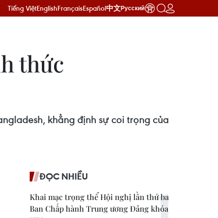
Tiếng Việt
English
Français
Español
中文
Русский
nh thức
ngladesh, khẳng định sự coi trọng của
ĐỌC NHIỀU
Khai mạc trọng thể Hội nghị lần thứ ba
Ban Chấp hành Trung ương Đảng khóa