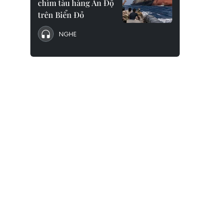
chìm tàu hàng Ấn Độ
trên Biển Đỏ
NGHE
Đại diện Đại sứ quán Cộng hòa Bulgari
Cộng hòa Nhân dân Bangladesh tiễn 
tịch Quốc hội Vương Đình Huệ tại Sân 
Quốc tế Nội Bài. (Ảnh: Doãn Tấn/TTX