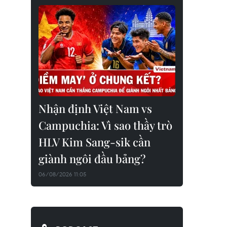
Nhận định Việt Nam vs
Campuchia: Vì sao thầy trò
HLV Kim Sang-sik cần
giành ngôi đầu bảng?
06/08/2026 11:05