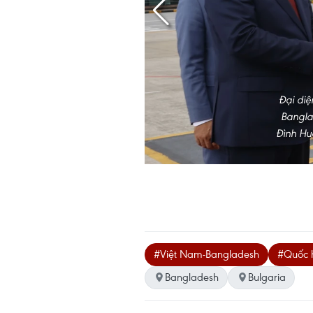
Đại di
Bangla
Đình Huệ
#Việt Nam-Bangladesh
#Quốc 
Bangladesh
Bulgaria