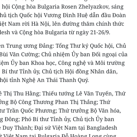
 hội Cộng hòa Bulgaria Rosen Zhelyazkov, sáng
, Chủ tịch Quốc hội Vương Đình Huệ dẫn đầu Đoàn
Việt Nam rời Hà Nội, lên đường thăm chính thức
sh và Cộng hòa Bulgaria từ ngày 21-26/9.
ên Trung ương Đảng: Tổng Thư ký Quốc hội, Chủ
Bùi Văn Cường; Chủ nhiệm Ủy ban Đối ngoại của
hiệm Ủy ban Khoa học, Công nghệ và Môi trường
 Bí thư Tỉnh ủy, Chủ tịch Hội đồng Nhân dân,
hội tỉnh Nghệ An Thái Thanh Quý.
ê Thị Thu Hằng; Thiếu tướng Lê Văn Tuyến, Thứ
ưởng Bộ Công Thương Phan Thị Thắng; Thứ
tư Trần Quốc Phương; Thứ trưởng Bộ Văn hóa,
g Đông; Phó Bí thư Tỉnh ủy, Chủ tịch Ủy ban
 Duy Thành; Đại sứ Việt Nam tại Bangladesh
 Việt Nam tại Bulgaria Đỗ Hoàng Long cùng