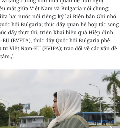
và tăng cường hơn nữa quan hệ hữu nghị
ều mặt giữa Việt Nam và Bulgaria nói chung;
iữa hai nước nói riêng; ký lại Biên bản Ghi nhớ
uốc hội Bulgaria; thúc đẩy quan hệ hợp tác song
húc đẩy thực thi, triển khai hiệu quả Hiệp định
EU (EVFTA), thúc đẩy Quốc hội Bulgaria phê
tư Việt Nam-EU (EVIPA); trao đổi về các vấn đề
tâm./.