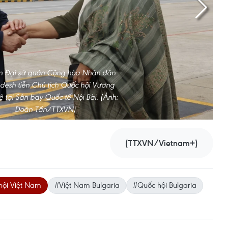
ện Đại sứ quán Cộng hòa Nhân dân
desh tiễn Chủ tịch Quốc hội Vương
 tại Sân bay Quốc tế Nội Bài. (Ảnh:
Doãn Tấn/TTXVN)
(TTXVN/Vietnam+)
hội Việt Nam
#Việt Nam-Bulgaria
#Quốc hội Bulgaria