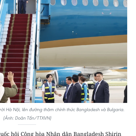
rời Hà Nội, lên đường thăm chính thức Bangladesh và Bulgaria.
(Ảnh: Doãn Tấn/TTXVN)
Quốc hội Cộng hòa Nhân dân Bangladesh Shirin