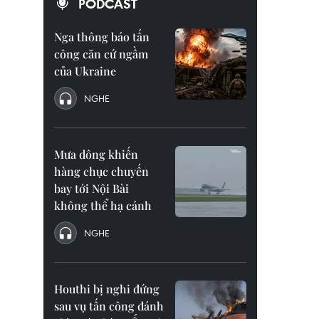
PODCAST
Nga thông báo tấn
công căn cứ ngầm
của Ukraine
NGHE
Mưa dông khiến
hàng chục chuyến
bay tới Nội Bài
không thể hạ cánh
NGHE
Houthi bị nghi đứng
sau vụ tấn công đánh