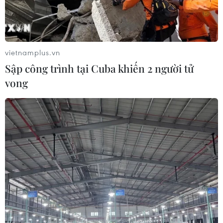
vietnamplus.vn
Sập công trình tại Cuba khiến 2 người tử
vong
Lào Cai bắt đối tượng vận chuyển trái
phép 66.000 viên ma túy tổng hợp
04/01/2021 02:34