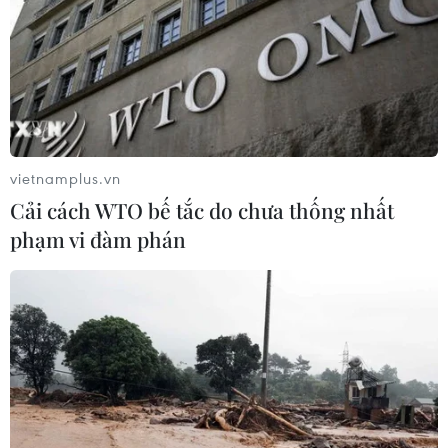
Sở hữu trí tuệ
Quy định sử dụng
RSS
Hỗ trợ
Ngôn ngữ
TTXVN
Dịch vụ tin
Quảng cáo
Liên hệ
vietnamplus.vn
Cải cách WTO bế tắc do chưa thống nhất
phạm vi đàm phán
Giấy phép số: 1374/GP-BTTTT do Bộ Thông tin và Truyền thông
cấp ngày 11/9/2008.
Quảng cáo: Phó TBT Nguyễn Thị Tám: 093.5958688, Email:
tamvna@gmail.com
Điện thoại: (024) 39411349 - (024) 39411348, Fax: (024)
39411348
Email:
vietnamplus2008@gmail.com
© Bản quyền thuộc về VietnamPlus, TTXVN. Cấm sao chép dưới