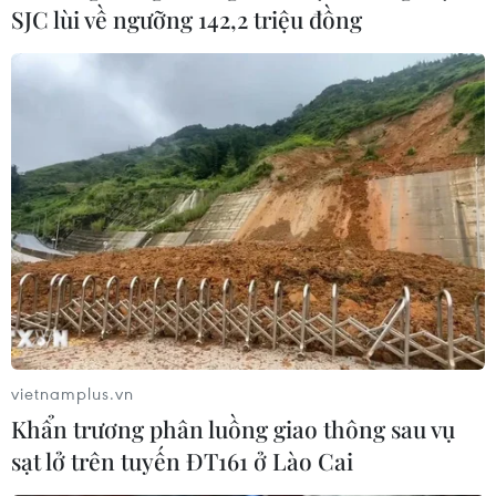
SJC lùi về ngưỡng 142,2 triệu đồng
An Giang: Khởi tố, tạm giam đối tượng
vận chuyển 16kg cần sa
11/01/2021 05:05
Đặng Văn Liêm khai được một người thuê vận chuyển
cần sa từ huyện Tịnh Biên, tỉnh An Giang về thành phố
Cần Thơ với giá 700.000 đồng/kg.
vietnamplus.vn
Khẩn trương phân luồng giao thông sau vụ
sạt lở trên tuyến ĐT161 ở Lào Cai