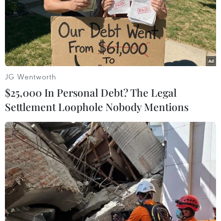
JG Wentworth
$25,000 In Personal Debt? The Legal
Settlement Loophole Nobody Mentions
Sơn La: Bắt giữ một đối tượng thu gần 1kg
ma túy tổng hợp
02/01/2021 14:51
Lực lượng Công an Sơn La đã thu giữ tang vật gồm:
975, 95g ma túy tổng hợp, hơn 40 triệu đồng, 1 xe ôtô
và một số vật chứng liên quan khác.