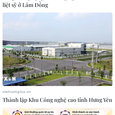
liệt sỹ ở Lâm Đồng
TIN CÙNG CHUYÊN MỤC
Khởi tố đối tượng giả danh Công an,
lừa đảo "chạy án" tại Đắk Lắk
vietnamplus.vn
Thành lập Khu Công nghệ cao tỉnh Hưng Yên
06/08/2026 15:07