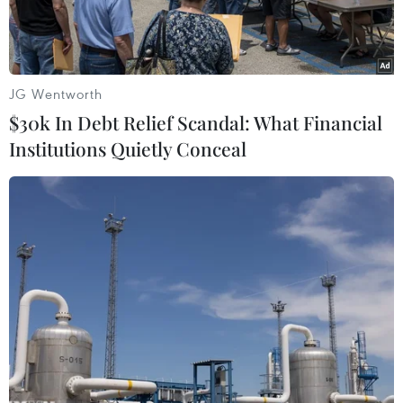
JG Wentworth
$30k In Debt Relief Scandal: What Financial
Institutions Quietly Conceal
Lực lượng công an kiểm tra số ma túy tổng hợp bị bắt giữ.
(Ảnh: TTXVN phát)
Thực hiện kế hoạch cao điểm tấn công trấn áp
tội phạm, đảm bảo an ninh trật tự, bảo vệ Đại
hội lần thứ XIII của Đảng và dịp trước, trong và
sau Tết Nguyên đán Tân Sửu 2021, ngày 16/1,
Đội Cảnh sát điều tra tội phạm về ma tuý (Công