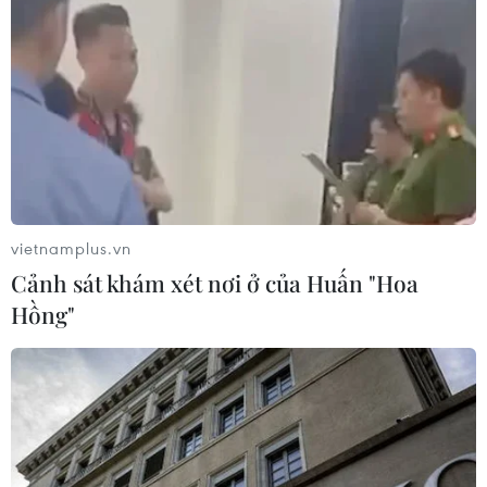
Truy tố 2 cựu Viện trưởng Viện Pháp
y tâm thần Trung ương cùng 63 bị
can
04/08/2026 09:23
Xem thêm
vietnamplus.vn
Cảnh sát khám xét nơi ở của Huấn "Hoa
Hồng"
CƠ QUAN CHỦ QUẢN: THÔNG TẤN XÃ VIỆT NAM
Tổng Biên tập: TRẦN TIẾN DUẨN
Phó Tổng Biên tập: NGUYỄN THỊ TÁM, KHÚC THANH
THỦY