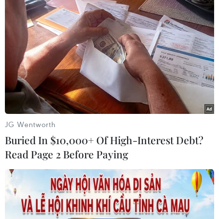
toàn bộ lô hàng 550kg trứng gà non đông lạnh,
đảm bảo không gây ô nhiễm môi trường.
Cơ quan cảnh sát điều tra, Công an thành phố
Lào Cai đang hoàn thiện hồ sơ để xử lý các đối
tượng theo quy định của pháp luật./.
(TTXVN/Vietnam+)
JG Wentworth
Buried In $10,000+ Of High-Interest Debt?
Read Page 2 Before Paying