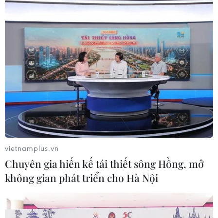
#Khu công nghiệp
#Tái định cư
#Khu dân cư
#Bảo vệ môi trường
#Khu kinh tế
#Đình Vũ-Cát Hải
#Quốc phòng an ninh
TP. Hải Phòng
Theo dõi VietnamPlus
vietnamplus.vn
TIN LIÊN QUAN
Chuyên gia hiến kế tái thiết sông Hồng, mở
không gian phát triển cho Hà Nội