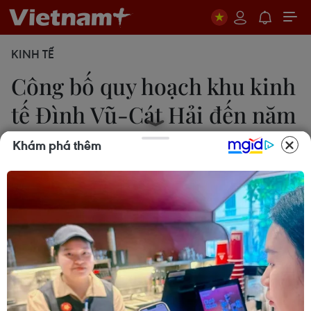
KINH TẾ
Công bố quy hoạch khu kinh
tế Đình Vũ-Cát Hải đến năm
2025
Khám phá thêm
Minh Thu
14/05/2014 12:17
Ngày 14/5, Ủy ban Nhân dân thành phố Hải
Phòng công bố quy hoạch chung xây dựng khu
kinh tế Đình Vũ-Cát Hải đến năm 2025; với diện
tích 22.140ha.