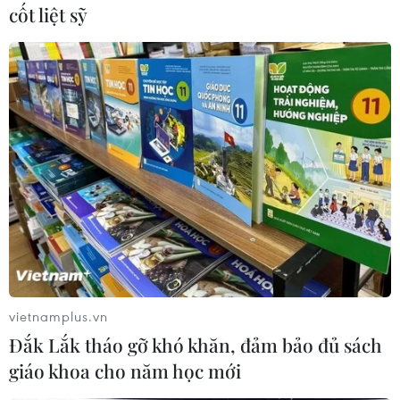
Vũ-Cát Hải./.
cốt liệt sỹ
(TTXVN/Vietnam+)
vietnamplus.vn
Đắk Lắk tháo gỡ khó khăn, đảm bảo đủ sách
giáo khoa cho năm học mới
#Hải Phòng
#Quy hoạch
#Tuyến đường bộ