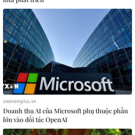
SJC lên ngưỡng 143,3 triệu đồng mỗi
lượng
06/08/2026 02:12
Triều Tiên mở đường bay Bình
Nhưỡng-Wonsan Kalma thúc đẩy du
lịch
06/08/2026 02:05
Giá vàng ngày 6/8: Bảng giá tại các
công ty vàng bạc đá quý
vietnamplus.vn
06/08/2026 01:54
Doanh thu AI của Microsoft phụ thuộc phần
lớn vào đối tác OpenAI
Chọn đúng đầu tàu: Danh mục