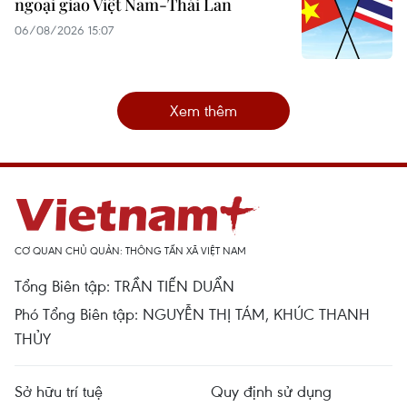
ngoại giao Việt Nam-Thái Lan
06/08/2026 15:07
Xem thêm
CƠ QUAN CHỦ QUẢN: THÔNG TẤN XÃ VIỆT NAM
Tổng Biên tập: TRẦN TIẾN DUẨN
Phó Tổng Biên tập: NGUYỄN THỊ TÁM, KHÚC THANH
THỦY
Sở hữu trí tuệ
Quy định sử dụng