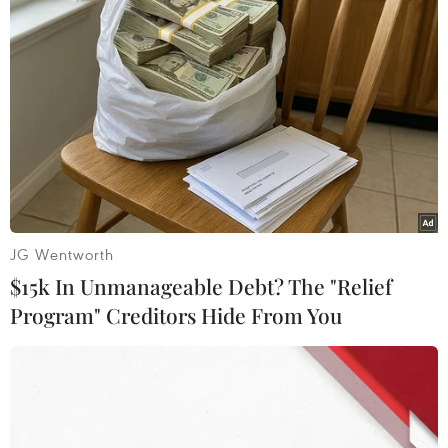
#Cháy máy bay
#Sân bay Sheremetyevo
#Hãng hàng không Nga Aeroflot
#Thiệt mạng
Nga
JG Wentworth
$15k In Unmanageable Debt? The "Relief
Program" Creditors Hide From You
Theo dõi VietnamPlus