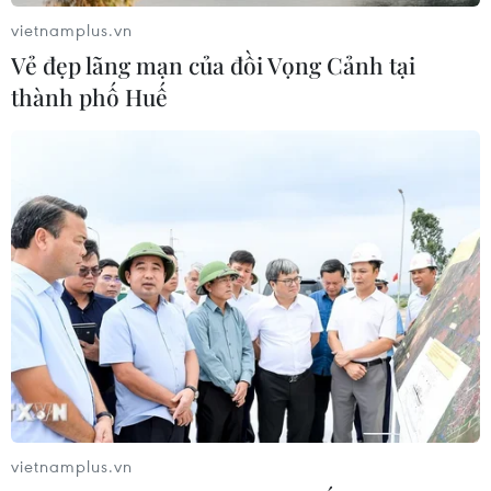
vietnamplus.vn
Vẻ đẹp lãng mạn của đồi Vọng Cảnh tại
thành phố Huế
Các nhà điều tra xem xét 3 yếu tố có thể
khiến máy bay Nga gặp nạn
06/05/2019 10:15
Các yếu tố được đề cập bao gồm phi công có kỹ năng
chuyên môn kém, thiết bị điện trên máy bay gặp trục
trặc và thời tiết xấu (do bão đổ bộ).
vietnamplus.vn