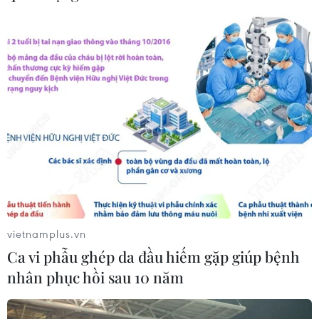
Máy bay chở khách nội địa đầu tiên
của Nga hoàn tất chuyến bay thử
nghiệm
04/08/2026 01:25
Xem thêm
CƠ QUAN CHỦ QUẢN: THÔNG TẤN XÃ VIỆT NAM
vietnamplus.vn
Ca vi phẫu ghép da đầu hiếm gặp giúp bệnh
Tổng Biên tập: TRẦN TIẾN DUẨN
nhân phục hồi sau 10 năm
Phó Tổng Biên tập: NGUYỄN THỊ TÁM, KHÚC THANH
THỦY