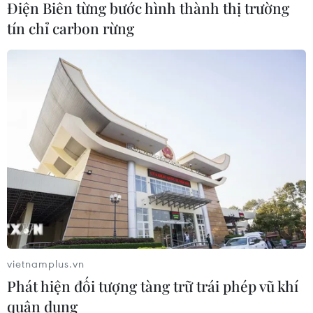
Điện Biên từng bước hình thành thị trường
tín chỉ carbon rừng
Tây Ban Nha phát trực tiếp nhật thực
toàn phần từ độ cao 9.000 m
04/08/2026 13:23
Tàu chở hàng của Thổ Nhĩ Kỳ bị tấn
công trên Biển Đen
04/08/2026 05:54
Vì sao Google khiến Mỹ và
EU đối đầu về chủ quyền số?
vietnamplus.vn
04/08/2026 04:13
Phát hiện đối tượng tàng trữ trái phép vũ khí
quân dụng