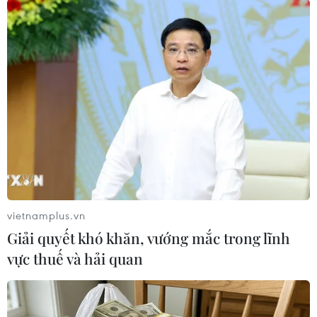
theo khoản 3 điều 263 bộ luật hình sự về “vi
phạm quy định an toàn hàng không làm chết từ
hai người trở lên.”
Cơ quan này đang xem xét 3 yếu tố được xem là
nguyên nhân có thể gây ra vụ cháy là phi công
có kỹ năng chuyên môn kém, thiết bị điện trên
máy bay gặp trục trặc và thời tiết xấu./.
(TTXVN/Vietnam+)
vietnamplus.vn
Giải quyết khó khăn, vướng mắc trong lĩnh
vực thuế và hải quan