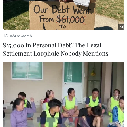
Trong 10 năm qua, nước Nga đã chứng kiến 17 vụ tai
nạn máy bay thảm khốc với con số thương vong lớn,
trong số những người thiệt mạng có cả người dân, quân
nhân và thậm chí có cả lãnh đạo nước ngoài.
JG Wentworth
$25,000 In Personal Debt? The Legal
Settlement Loophole Nobody Mentions