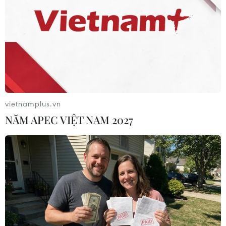
TIN LIÊN QUAN
vietnamplus.vn
NĂM APEC VIỆT NAM 2027
Những vụ tai nạn máy bay kinh hoàng tại
Nga trong 10 năm qua
06/05/2019 05:59