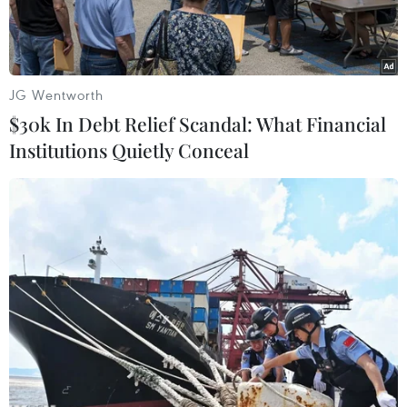
JG Wentworth
$30k In Debt Relief Scandal: What Financial
Institutions Quietly Conceal
(Nguồn: AP)
Ngày 7/5, Văn phòng Báo chí sân bay
Sheremetyevo thông báo máy bay Sukhoi
Superjet 100 mang số hiệu SU1492 của hãng
hàng không Nga Aeroflot đã quay trở lại đường
băng trước khi mất liên lạc và mất điều khiển