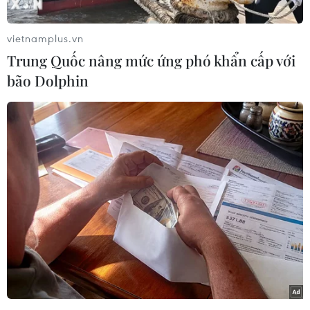
lái tự động.
Theo thông báo, máy bay đã cất cánh lúc 18 giờ
vietnamplus.vn
02 (theo giờ địa phương). Ít phút sau đó, cơ
Trung Quốc nâng mức ứng phó khẩn cấp với
trưởng thông báo cho bộ phận điều phối không
bão Dolphin
lưu về việc hạ cánh xuống sân bay vì lý do mất
liên lạc radio.
Tiếp đó, cơ trưởng báo cáo sự cố lần thứ hai và
hệ thống bay tự động của máy bay cũng bị
hỏng. Lúc 18 giờ 30, máy bay hạ cánh xuống
đường băng sân bay Sheremetyevo và bốc cháy
ngay sau đó.
Ngay sau khi hạ cánh, tín hiệu báo động đã
được phát đi, các cầu trượt khẩn cấp được triển
khai để sơ tán hành khách. Hai đội cứu hỏa có
mặt lúc 18h32, và một phút sau đó có thêm 4 đội