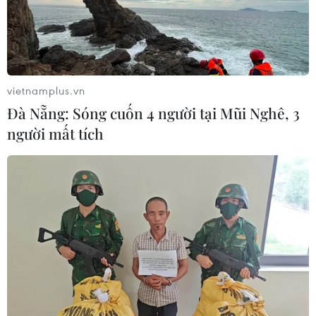
05/08/2026 23:47
Đức điều tra vụ UAV gắn thuốc nổ
xuất hiện tại sân bay
vietnamplus.vn
05/08/2026 23:43
Đà Nẵng: Sóng cuốn 4 người tại Mũi Nghê, 3
người mất tích
Bất ổn địa chính trị kìm hãm tăng
trưởng Eurozone
05/08/2026 22:59
Tổng thống Nga thay đổi vị
trí các chỉ huy tại mặt trận Ukraine
05/08/2026 15:26