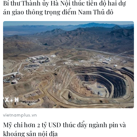
Bí thư Thành ủy Hà Nội thúc tiến độ hai dự
án giao thông trọng điểm Nam Thủ đô
Lãnh đạo Việt Nam gửi điện thăm hỏi về
vụ cháy máy bay tại Nga
06/05/2019 11:50
Được tin máy bay của Hãng hàng không Aeroflot của
Nga gặp nạn tại sân bay quốc tế Sheremetyevo, Tổng
Bí thư, Chủ tịch nước Nguyễn Phú Trọng đã gửi điện
thăm hỏi đến Tổng thống Liên bang Nga V. Putin.
vietnamplus.vn
Mỹ chi hơn 2 tỷ USD thúc đẩy ngành pin và
khoáng sản nội địa