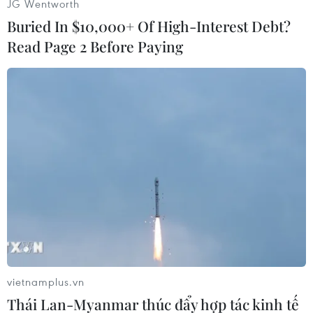
JG Wentworth
Buried In $10,000+ Of High-Interest Debt?
(TTXVN/Vietnam+)
Read Page 2 Before Paying
vietnamplus.vn
#Trực thăng Nga
#Rơi trực thăng
#Tai nạn trực thăng
Thái Lan-Myanmar thúc đẩy hợp tác kinh tế
#Vũng Viễn Đông
#Trực thăng Mi-8
Nga