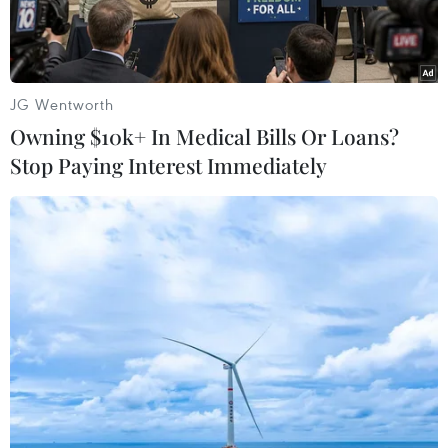
JG Wentworth
Owning $10k+ In Medical Bills Or Loans?
Stop Paying Interest Immediately
Trực thăng Mi-8 của Nga. (Ảnh: rfer)
Hãng thông tấn Interfax ngày 31/8 trích dẫn dữ
liệu sơ bộ từ Cơ quan vận tải hàng không Liên
bang Nga cho thấy một chiếc trực thăng của
nước này chở 3 thành viên phi hành đoàn và 19
hành khách đã mất tích ở Bán đảo Kamchatka