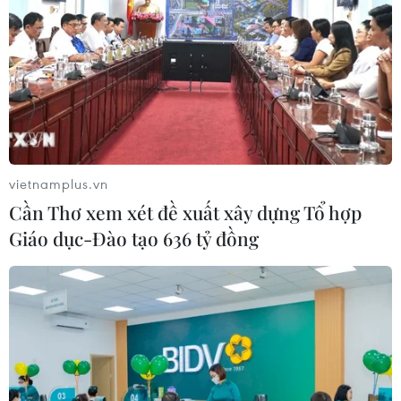
vietnamplus.vn
Cần Thơ xem xét đề xuất xây dựng Tổ hợp
Giáo dục-Đào tạo 636 tỷ đồng
Rơi trực thăng tại vùng Viễn Đông của
Nga, có xảy ra thương vong
14/03/2024 03:54
Giới chức Nga cho biết một người đã thiệt mạng và một