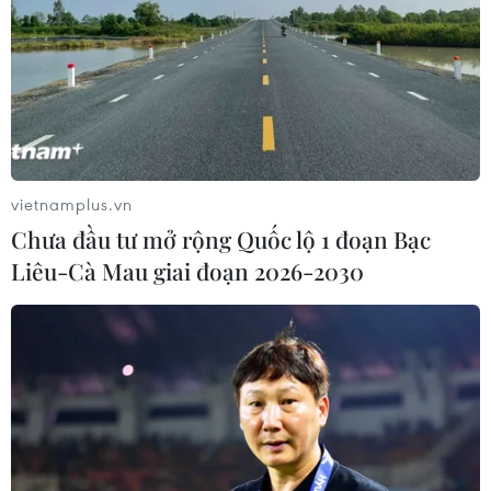
Sở hữu trí tuệ
Quy định sử dụng
RSS
Hỗ trợ
Ngôn ngữ
TTXVN
Dịch vụ tin
Quảng cáo
vietnamplus.vn
Liên hệ
Chưa đầu tư mở rộng Quốc lộ 1 đoạn Bạc
Liêu-Cà Mau giai đoạn 2026-2030
Giấy phép số: 1374/GP-BTTTT do Bộ Thông tin và Truyền thông
cấp ngày 11/9/2008.
Quảng cáo: Phó TBT Nguyễn Thị Tám: 093.5958688, Email:
tamvna@gmail.com
Điện thoại: (024) 39411349 - (024) 39411348, Fax: (024)
39411348