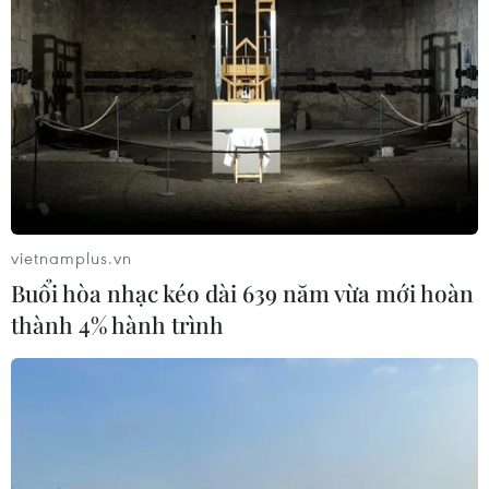
Vệ tinh Nga mở rộng vùng phủ sóng
liên lạc trên không phận Ukraine
02/08/2026 23:28
Xem thêm
vietnamplus.vn
Buổi hòa nhạc kéo dài 639 năm vừa mới hoàn
thành 4% hành trình
CƠ QUAN CHỦ QUẢN: THÔNG TẤN XÃ VIỆT NAM
Tổng Biên tập: TRẦN TIẾN DUẨN
Phó Tổng Biên tập: NGUYỄN THỊ TÁM, KHÚC THANH
THỦY