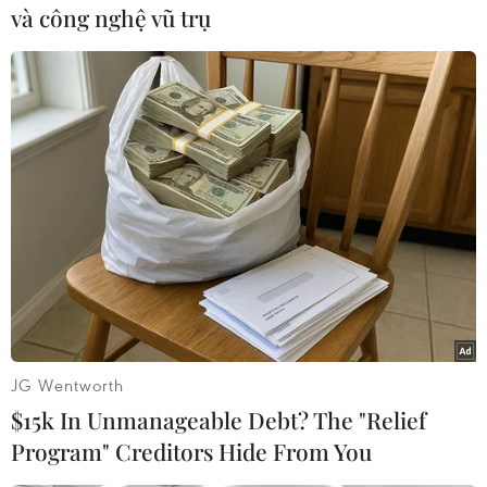
và công nghệ vũ trụ
Theo dõi VietnamPlus
TIN LIÊN QUAN
JG Wentworth
$15k In Unmanageable Debt? The "Relief
Program" Creditors Hide From You