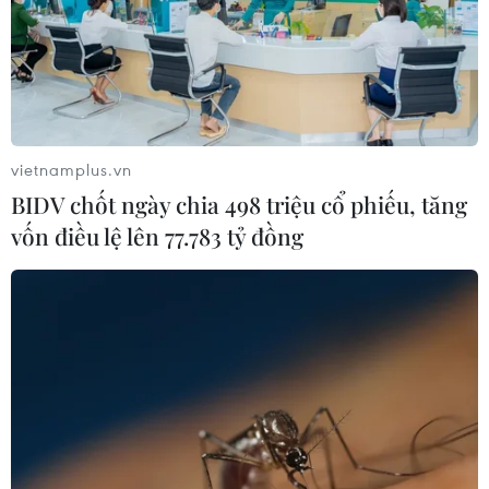
số người khác bị thương khi chiếc trực thăng Mi-8
chuyên chở công nhân mỏ quặng bị rơi tại khu vực
Omsukchansk ở vùng Viễn Đông.
vietnamplus.vn
BIDV chốt ngày chia 498 triệu cổ phiếu, tăng
vốn điều lệ lên 77.783 tỷ đồng