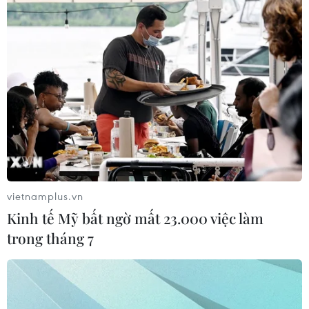
22/07/2026 03:14
Khánh thành chùa Hoa Nghiêm tại
Đông Bắc Thái Lan, gìn giữ bản sắc
văn hóa Việt
21/07/2026 22:44
Lưu học sinh Việt Nam tại Thái Lan
về nguồn theo dấu chân Bác Hồ
vietnamplus.vn
20/07/2026 15:46
Kinh tế Mỹ bất ngờ mất 23.000 việc làm
trong tháng 7
Xem thêm