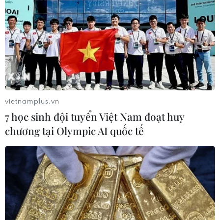
31/07/2026 06:43
Nghĩa cử cao đẹp của lao động Việt
Nam lan tỏa trên truyền thông Nhật
Bản
31/07/2026 04:02
vietnamplus.vn
50 năm quan hệ Việt-Đức: Khi ngoại
7 học sinh đội tuyển Việt Nam đoạt huy
giao nhân dân bắt đầu từ tiếng mẹ đẻ
chương tại Olympic AI quốc tế
30/07/2026 23:00
Trăn trở người giữ lửa tiếng Việt trên
quê hương thứ hai
30/07/2026 12:00