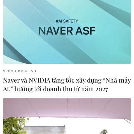
CƠ QUAN CHỦ QUẢN: THÔNG TẤN XÃ VIỆT NAM
Tổng Biên tập: TRẦN TIẾN DUẨN
Phó Tổng Biên tập: NGUYỄN THỊ TÁM, KHÚC THANH
THỦY
vietnamplus.vn
Sở hữu trí tuệ
Quy định sử dụng
Naver và NVIDIA tăng tốc xây dựng “Nhà máy
RSS
Hỗ trợ
AI,” hướng tới doanh thu từ năm 2027
Ngôn ngữ
TTXVN
Dịch vụ tin
Quảng cáo
Liên hệ