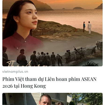
TIN CÙNG CHUYÊN MỤC
ASC 2026: Tiếp lửa đam mê khoa học
cho thế hệ trẻ Việt Nam
04/08/2026 14:08
Nghị quyết của Bộ Chính trị về công
tác người Việt Nam ở nước ngoài
vietnamplus.vn
04/08/2026 12:08
Phim Việt tham dự Liên hoan phim ASEAN
2026 tại Hong Kong
Việt Nam tham dự Trại hè Khoa học
châu Á 2026 tại Hong Kong