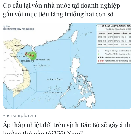
thần "tương thân tương ái" tại Nhật
Cơ cấu lại vốn nhà nước tại doanh nghiệp
Bản
gắn với mục tiêu tăng trưởng hai con số
25/07/2026 13:21
Trại Hè Việt Nam: Kết nối cộng đồng
người Việt Nam ở nước ngoài với quê
hương
24/07/2026 15:01
Ra mắt Mạng lưới Tri thức Việt Nam
đầu tiên tại New Zealand
24/07/2026 00:15
vietnamplus.vn
Áp thấp nhiệt đới trên vịnh Bắc Bộ sẽ gây ảnh
Trại hè Việt Nam 2026: Trải nghiệm
hưởng thế nào tới Việt Nam?