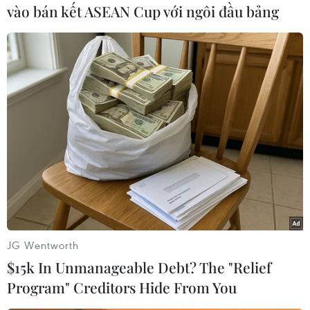
vào bán kết ASEAN Cup với ngôi đầu bảng
#Cộng đồng nghười Việt
#Văn hóa Nhật
#Trao đổi
#Dịch giả
Nhật Bản
Việt Nam
JG Wentworth
Theo dõi VietnamPlus
$15k In Unmanageable Debt? The "Relief
Program" Creditors Hide From You