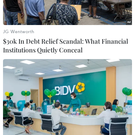
JG Wentworth
$30k In Debt Relief Scandal: What Financial
Institutions Quietly Conceal
Nguyên Phó Chủ tịch nước Trương Mỹ Hoa, Đại sứ Việt Nam tại Liên
bang Nga Đặng Minh Khôi chụp ảnh lưu niệm với cộng đồng người
Việt Nam trước tượng Bác Hồ ở thành phố St. Peterburg. (Ảnh: Quang
Vinh/TTXVN)
Trong ngày 19/5, ngày chính trong Tuần Việt Nam tại St. Petersburg diễn
ra từ 16-22/5, tại Thủ đô phương Bắc của nước Nga đã diễn ra các sự
kiện kỷ niệm ngày sinh Chủ tịch Hồ Chí Minh và củng cố, thúc đẩy mối