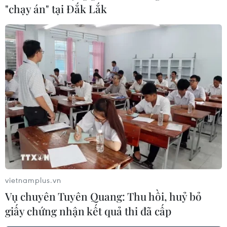
"chạy án" tại Đắk Lắk
TIN LIÊN QUAN
vietnamplus.vn
Đặc sắc chương trình nghệ thuật
Vụ chuyên Tuyên Quang: Thu hồi, huỷ bỏ
'Từ Làng Sen đến Thành phố Hồ Chí Minh'
giấy chứng nhận kết quả thi đã cấp
19/05/2024 14:43