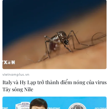
Tối 19/5, tại Làng Sen, xã Kim Liên, huyện Nam Đàn,
UBND tỉnh Nghệ An phối hợp với UBND Thành phố Hồ
Chí Minh tổ chức Chương trình nghệ thuật đặc biệt 'Từ
Làng Sen đến Thành phố Hồ Chí Minh.'
vietnamplus.vn
Italy và Hy Lạp trở thành điểm nóng của virus
Tây sông Nile