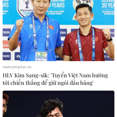
Người Việt tại Lào tổ chức kỷ niệm 134
năm Ngày sinh Chủ tịch Hồ Chí Minh
19/05/2024 12:46
Tham dự và chủ trì các sự kiện có ông Nguyễn Văn
Trung, Tổng lãnh sự Việt Nam tại Pakse; ông Leklay
Sivilay, Bí thư, Tỉnh trưởng tỉnh Sekong; Đại diện Tổng
Hội người Việt Nam tại Lào...
vietnamplus.vn
HLV Kim Sang-sik: 'Tuyển Việt Nam hướng
tới chiến thắng để giữ ngôi đầu bảng'