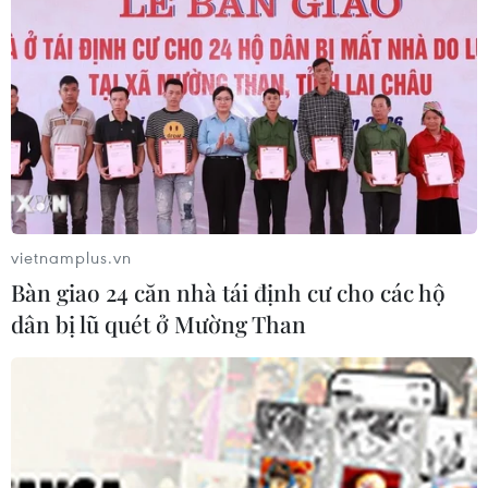
Xem thêm
CƠ QUAN CHỦ QUẢN: THÔNG TẤN XÃ VIỆT NAM
Tổng Biên tập: TRẦN TIẾN DUẨN
vietnamplus.vn
Phó Tổng Biên tập: NGUYỄN THỊ TÁM, KHÚC THANH
Bàn giao 24 căn nhà tái định cư cho các hộ
THỦY
dân bị lũ quét ở Mường Than
Sở hữu trí tuệ
Quy định sử dụng
RSS
Hỗ trợ
Ngôn ngữ
TTXVN
Dịch vụ tin
Quảng cáo