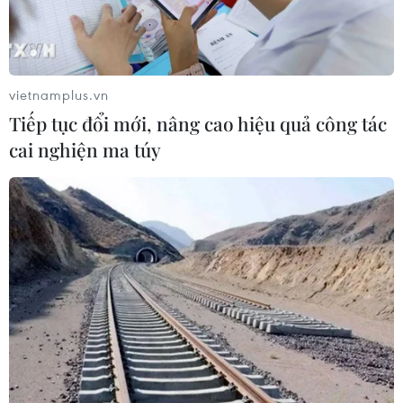
Chỉ thị số 07: Học tập và thực hành theo Bác là
nhiệm vụ trọng yếu, thường xuyên
Chỉ thị 07-CT/TW: Đẩy mạnh học tập tư tưởng,
vietnamplus.vn
đạo đức Hồ Chí Minh trong giai đoạn mới
Tiếp tục đổi mới, nâng cao hiệu quả công tác
Đảo Ngọc Vừng: Nơi lưu giữ vẻ đẹp hoang sơ
cai nghiện ma túy
với những ký ức về Bác Hồ
Thêm một công trình mang tên Bác tại vùng
Viễn Đông Nga
Cầu truyền hình đặc biệt "Rạng rỡ tên Người":
Niềm tự hào Thành phố mang tên Bác
Kỷ niệm ngày sinh Chủ tịch Hồ Chí Minh