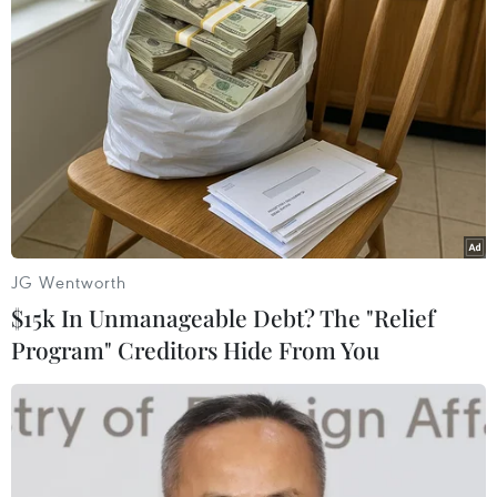
Vyacheslav Kalganov, Phó Chủ tịch Ủy ban Đối ngoại chính quyền thành
phố St. Petersburg bày tỏ hy vọng các bạn Việt Nam sẽ thích Tuần lễ
Việt Nam lần này và nó sẽ khép lại một cách hạnh phúc, với nhiều
thắng lợi và sự phát triển.
Ông Kalganov cho biết đây là Tuần lễ Việt Nam thứ ba chính quyền
thành phố St. Petersburg tổ chức trong những năm gần đây.
Trong đêm rạng sáng 20/5, Cầu Cung điện, cầu chính của thành phố
St. Petersburg sẽ được mở cho đông đảo du khách chiêm ngưỡng khi
được trang trí bằng hai màu vàng-đỏ, màu của quốc kỳ Việt Nam./.
JG Wentworth
$15k In Unmanageable Debt? The "Relief
Program" Creditors Hide From You