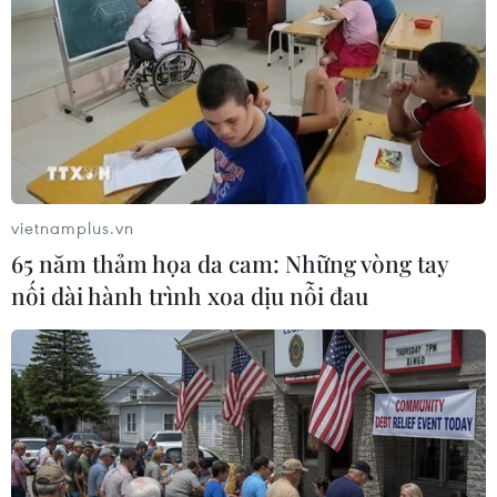
59182
Phải Phạt Thật Nặng và Bắt Bỏ Tù những thành phần đánh, gây
gổ, cản trở PV tác nghiệp (vì chỉ làm chuyện xấu, sai trái mới ngăn
cản PV) để răn đe kẻ khác
Thích
Trả lời
TIN LIÊN QUAN
vietnamplus.vn
65 năm thảm họa da cam: Những vòng tay
nối dài hành trình xoa dịu nỗi đau