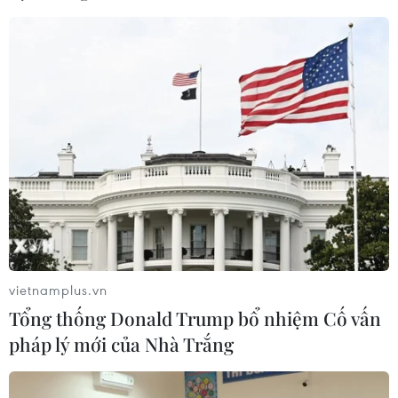
Chiều 16/10, trong lúc tác nghiệp, phản ánh về tình
trạng “xe dù bến cóc” trên địa bàn phường Tự An,
thành phố Buôn Ma Thuột, phóng viên Báo Giao thông
đã bị một tài xế đe dọa, đánh gây thương tích.
vietnamplus.vn
Tổng thống Donald Trump bổ nhiệm Cố vấn
pháp lý mới của Nhà Trắng