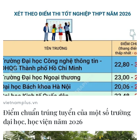
nền tảng số trả phí cho báo chí
03/08/2026 00:25
Nhịp cầu báo chí, lý luận Việt Nam-
Anh
01/08/2026 15:47
Niềm tin - nền tảng của đồng thuận
xã hội
vietnamplus.vn
01/08/2026 00:27
Điểm chuẩn trúng tuyển của một số trường
đại học, học viện năm 2026
Quy định mới trong Luật Báo chí: Mở