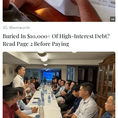
JG Wentworth
Buried In $10,000+ Of High-Interest Debt?
Read Page 2 Before Paying
Đối tượng tự xưng là Giám đốc nhà máy giấy Thuận Phát, kẻ
trực tiếp hành hung, giật máy quay của nhóm phóng viên. (Ảnh
cắt từ clip)
Chiều 23/3, sau khi Hội Nhà báo Việt Nam chính
thức có công văn đề nghị Ủy ban Nhân dân và
Công an tỉnh Hòa Bình vào cuộc làm rõ vụ
phóng viên báo Nông thôn Ngày nay/Dân Việt bị
hành hung khi đang tác nghiệp tại nhà máy