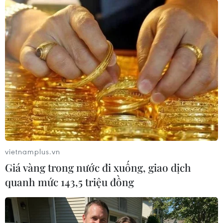
Nhóm phóng viên đã phải liên lạc với lực lượng
công an xã, công an huyện, nhưng nhóm đối
tượng vẫn hết sức hung hãn, đe dọa, đồng thời
thách thức cả nhóm phóng viên và cơ quan chức
năng./.
(Vietnam+)
vietnamplus.vn
Giá vàng trong nước đi xuống, giao dịch
quanh mức 143,5 triệu đồng