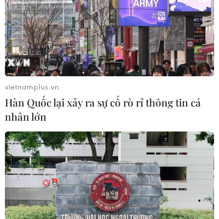
vietnamplus.vn
Hàn Quốc lại xảy ra sự cố rò rỉ thông tin cá
nhân lớn