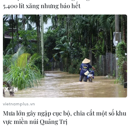
5.400 lít xăng nhưng báo hết
CƠ QUAN CHỦ QUẢN: THÔNG TẤN XÃ VIỆT NAM
Tổng Biên tập: TRẦN TIẾN DUẨN
Phó Tổng Biên tập: NGUYỄN THỊ TÁM, KHÚC THANH
THỦY
Sở hữu trí tuệ
Quy định sử dụng
RSS
Hỗ trợ
Ngôn ngữ
TTXVN
Dịch vụ tin
Quảng cáo
Liên hệ
vietnamplus.vn
Mưa lớn gây ngập cục bộ, chia cắt một số khu
vực miền núi Quảng Trị
Giấy phép số: 1374/GP-BTTTT do Bộ Thông tin và Truyền thông