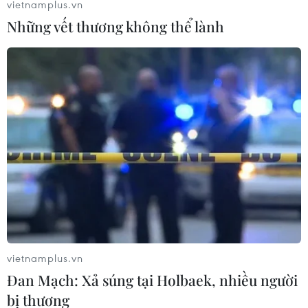
vietnamplus.vn
Những vết thương không thể lành
Đắk Lắk: Phóng viên bị hành hung khi
vietnamplus.vn
điều tra nạn xe dù bến cóc
Đan Mạch: Xả súng tại Holbaek, nhiều người
17/10/2022 04:35
bị thương