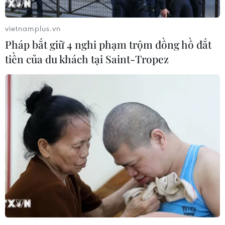
vietnamplus.vn
Pháp bắt giữ 4 nghi phạm trộm đồng hồ đắt
tiền của du khách tại Saint-Tropez
Yêu cầu điều tra phản ánh phóng viên bị
hành hung ở Gia Lai
13/07/2021 11:15
Phó Thủ tướng Trương Hòa Bình yêu cầu UBND tỉnh Gia
Lai chỉ đạo khẩn trương điều tra làm rõ nội dung phản
ánh phóng viên Tạp chí Giao thông Vận tải bị các đối
tượng hành hung ở Gia Lai.