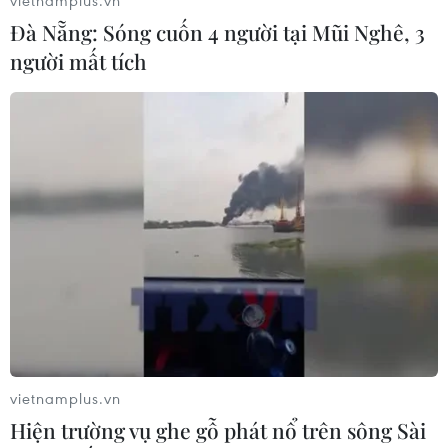
Đà Nẵng: Sóng cuốn 4 người tại Mũi Nghê, 3
người mất tích
Xem thêm
CƠ QUAN CHỦ QUẢN: THÔNG TẤN XÃ VIỆT NAM
Tổng Biên tập: TRẦN TIẾN DUẨN
Phó Tổng Biên tập: NGUYỄN THỊ TÁM, KHÚC THANH
THỦY
Sở hữu trí tuệ
Quy định sử dụng
vietnamplus.vn
Hiện trường vụ ghe gỗ phát nổ trên sông Sài
RSS
Hỗ trợ