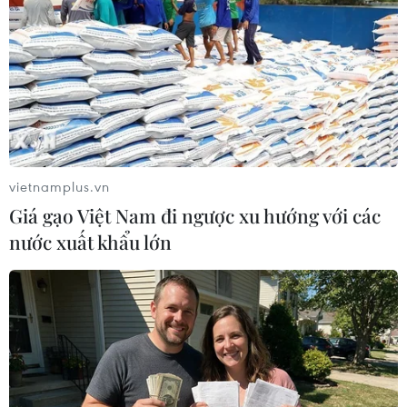
Các cựu Tổng thống nước này Luiz Inácio Lula da Silva
và Dilma Rousseff sẽ phải hầu tòa trong một vụ án tham
nhũng mới với cáo buộc liên minh bất hợp pháp trên cơ
sở đơn tố cáo của cơ quan công tố.
vietnamplus.vn
Giá gạo Việt Nam đi ngược xu hướng với các
nước xuất khẩu lớn