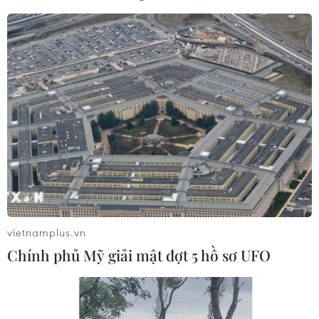
vietnamplus.vn
Chính phủ Mỹ giải mật đợt 5 hồ sơ UFO