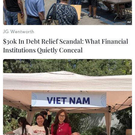
JG Wentworth
$30k In Debt Relief Scandal: What Financial
Institutions Quietly Conceal
Cựu Tổng thống Brazil Lula da Silva. (Nguồn: Kataeb)
Ngày 6/2, Bộ Tư pháp Brazil cho biết cựu Tổng
thống nước này, ông Luiz Inácio Lula da Silva
đã bị kết án thêm 12 năm và 11 tháng tù giam
trong một cáo buộc mới về tội tham nhũng và
rửa tiền.