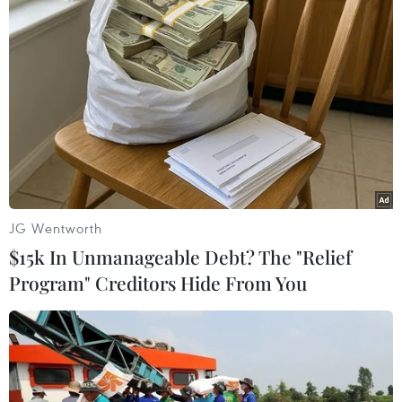
TIN LIÊN QUAN
JG Wentworth
$15k In Unmanageable Debt? The "Relief
Program" Creditors Hide From You
Các cựu Tổng thống Brazil bị truy tố trong
một vụ án mới
24/11/2018 02:09