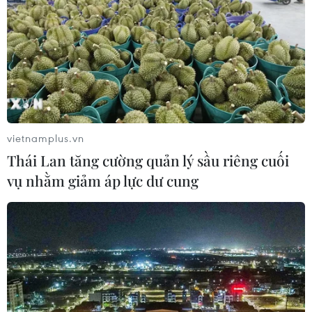
Sri Lanka tăng cường ngăn chặn
trang web cá cược trực tuyến
07/08/2026 11:39
Indonesia nỗ lực khống chế cháy
rừng tại Vườn Quốc gia Núi Bromo
vietnamplus.vn
07/08/2026 10:56
Thái Lan tăng cường quản lý sầu riêng cuối
vụ nhằm giảm áp lực dư cung
Sri Lanka triển khai quân đội sau làn
sóng vượt ngục bất thành
07/08/2026 10:35
Thụy Sĩ khó đạt mục tiêu giảm phát