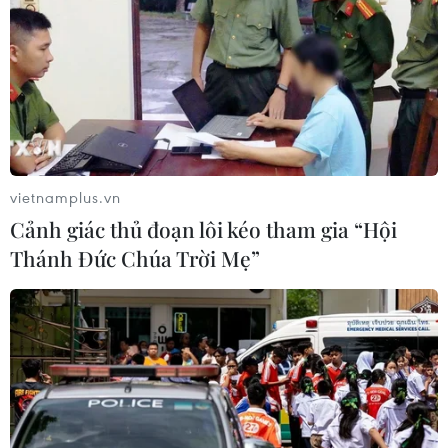
vietnamplus.vn
Cảnh giác thủ đoạn lôi kéo tham gia “Hội
Thánh Đức Chúa Trời Mẹ”