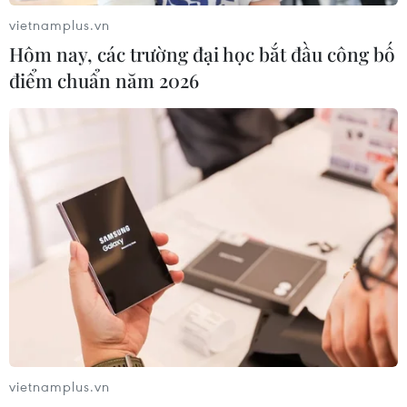
vietnamplus.vn
Hôm nay, các trường đại học bắt đầu công bố
điểm chuẩn năm 2026
Brazil: Tranh cãi pháp lý về việc trả tự do
cựu Tổng thống Lula
20/12/2018 01:01
Cựu Tổng thống Brazil Luiz Inacio Lula da Silva​ vẫn tiếp
tục phải ngồi tù trong ngày 19/12 sau khi hai thẩm phán
tòa án tối cao nước này đã đưa ra các phán quyết trái
ngược nhau.
vietnamplus.vn