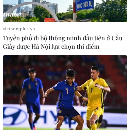
vietnamplus.vn
Tuyến phố đi bộ thông minh đầu tiên ở Cầu
Giấy được Hà Nội lựa chọn thí điểm
TIN CÙNG CHUYÊN MỤC
Bão Dolphin gây ảnh hưởng diện
rộng tại miền Đông Trung Quốc
09/08/2026 04:23
Nhật Bản: Sạt lở đất khiến gần 400
du khách mắc kẹt