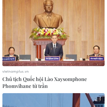
Đà Nẵng: Sóng cuốn 4 người tại Mũi
Nghê, 3 người mất tích
08/08/2026 06:02
Vượt lên di chứng chất độc da cam,
chàng trai Đồng Tháp tự tin làm chủ
cuộc đời
08/08/2026 06:00
vietnamplus.vn
Chủ tịch Quốc hội Lào Xaysomphone
Dắt chó đi dạo không đúng quy
Phomvihane từ trần
định, bị phạt đến 2 triệu đồng?
08/08/2026 04:16