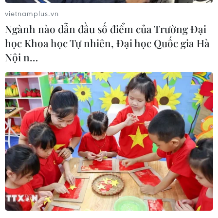
mại dao động từ 21,5 đến 26,5 điểm
vietnamplus.vn
09/08/2026 08:02
Ngành nào dẫn đầu số điểm của Trường Đại
học Khoa học Tự nhiên, Đại học Quốc gia Hà
Nội n…
Từ 10-11/8, Bắc Bộ và Trung Bộ có
nơi nắng nóng gay gắt trên 37 độ C
09/08/2026 07:57
Ngư dân trôi dạt trên biển được các
tàu cá cứu vớt, đưa vào bờ an toàn
09/08/2026 07:45
Tuổi trẻ Điện Biên tiếp nhận ngọn
đuốc Hành trình “Tôi yêu Tổ quốc