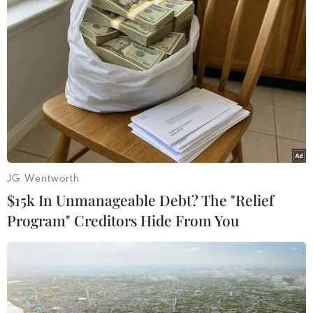
#Đội SOS
#sinh viên tình nguyện
#trường Đại học Đông Á Đà Nẵng
#đèo Hải Vân
#đoàn xe máy của người dân các tỉnh thành trở về quê nhà
#Đà nẵng
TP. Đà Nẵng
JG Wentworth
Theo dõi VietnamPlus
$15k In Unmanageable Debt? The "Relief
Program" Creditors Hide From You
TIN CÙNG CHUYÊN MỤC