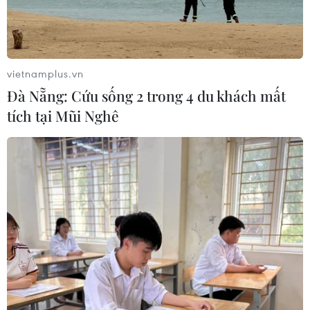
Tổng Biên tập: TRẦN TIẾN DUẨN
Phó Tổng Biên tập: NGUYỄN THỊ TÁM, KHÚC THANH
THỦY
vietnamplus.vn
Đà Nẵng: Cứu sống 2 trong 4 du khách mất
Sở hữu trí tuệ
Quy định sử dụng
tích tại Mũi Nghê
RSS
Hỗ trợ
Ngôn ngữ
TTXVN
Dịch vụ tin
Quảng cáo
Liên hệ
Giấy phép số: 1374/GP-BTTTT do Bộ Thông tin và Truyền thông
cấp ngày 11/9/2008.
Quảng cáo: Phó TBT Nguyễn Thị Tám: 093.5958688, Email: