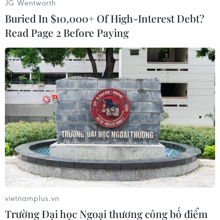
JG Wentworth
Buried In $10,000+ Of High-Interest Debt?
Read Page 2 Before Paying
Sửa chữa xe miễn phí cho người dân trên đèo Hải Vân. (Ảnh:
TTXVN phát)
vietnamplus.vn
Trường Đại học Ngoại thương công bố điểm