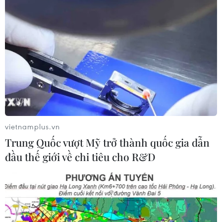
Hôm nay, các trường đại học bắt đầu
công bố điểm chuẩn năm 2026
09/08/2026 04:21
Hành trình gần 6 thập kỷ đưa liệt sỹ
trở về
09/08/2026 04:05
vietnamplus.vn
Trung Quốc vượt Mỹ trở thành quốc gia dẫn
đầu thế giới về chi tiêu cho R&D
Vụ sóng cuốn trôi tại Sơn Trà: Xuyên
đêm tìm kiếm 2 nạn nhân còn lại
09/08/2026 03:36