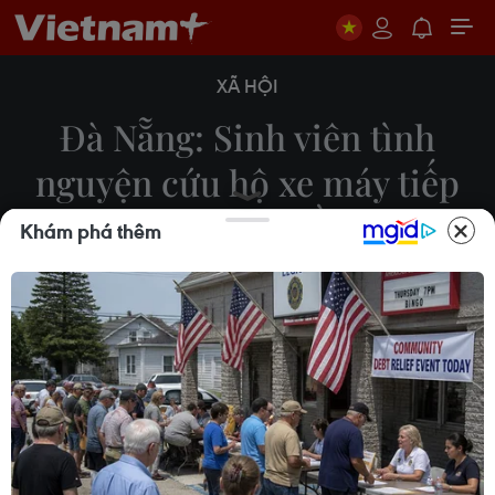
XÃ HỘI
Đà Nẵng: Sinh viên tình
nguyện cứu hộ xe máy tiếp
sức cho dân về quê
Khám phá thêm
07/10/2021 11:00
Trong 5 ngày đêm từ 2-6/10, đội SOS của trường
Đại học Đông Á Đà Nẵng đã hỗ trợ sửa chữa,
kiểm tra cho gần 400 xe máy để đảm bảo an toàn
cho người dân khi tiếp tục di chuyển trên đường về
quê.