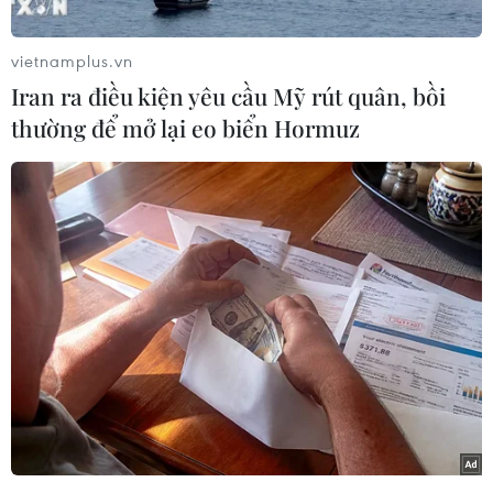
vietnamplus.vn
Iran ra điều kiện yêu cầu Mỹ rút quân, bồi
thường để mở lại eo biển Hormuz
Sinh viên tình nguyện trong đội SOS của trường Đại học Đông Á
Đà Nẵng sửa chữa xe miễn phí cho người dân các tỉnh, thành
trên đường trở về nhà khi đi qua thành phố Đà Nẵng. (Ảnh:
TTXVN phát)