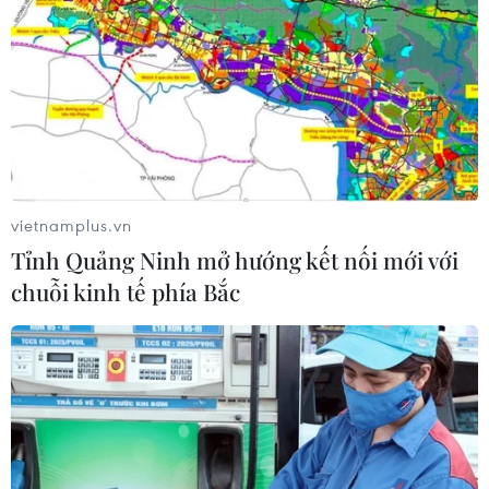
Đầu tư cho sức khỏe từ phòng bệnh
đến hạ tầng y tế
09/08/2026 03:29
Cảnh giác thủ đoạn lôi kéo tham gia
“Hội Thánh Đức Chúa Trời Mẹ”
vietnamplus.vn
09/08/2026 03:02
Tỉnh Quảng Ninh mở hướng kết nối mới với
chuỗi kinh tế phía Bắc
Tìm nhân chứng về mộ tập thể liệt sỹ
sau trận đánh Cồn Tiên
09/08/2026 02:53