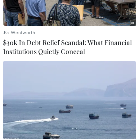
JG Wentworth
$30k In Debt Relief Scandal: What Financial
Institutions Quietly Conceal
Sinh viên tình nguyện trong đội SOS của trường Đại học Đông
Á Đà Nẵng sửa chữa xe miễn phí cho người dân trên đèo Hải
Vân. (Ảnh: TTXVN phát)