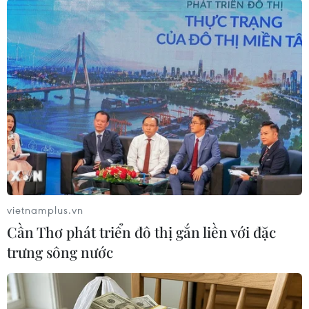
Sinh viên tình nguyện trong đội SOS của trường Đại học Đông Á
Đà Nẵng sửa chữa xe miễn phí cho người dân các tỉnh, thành
trên đường trở về nhà khi đi qua thành phố Đà Nẵng. (Ảnh:
TTXVN phát)
(TTXVN/Vietnam+)
vietnamplus.vn
Cần Thơ phát triển đô thị gắn liền với đặc
trưng sông nước