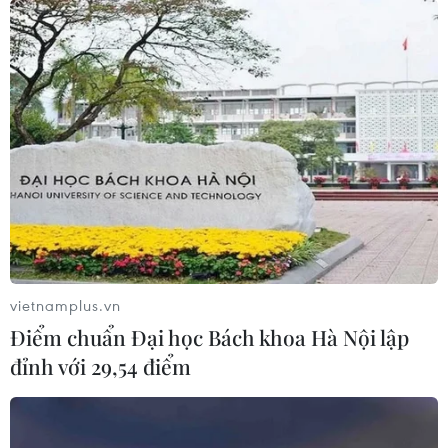
09/08/2026 05:26
Cứu sống trẻ sinh cực non 25 tuần
thai, nặng gần 700 gram
09/08/2026 04:44
Mưa lớn gây ngập cục bộ, chia cắt
một số khu vực miền núi Quảng Trị
09/08/2026 04:35
vietnamplus.vn
Điểm chuẩn Đại học Bách khoa Hà Nội lập
Giáo dục trước thềm năm học mới:
đỉnh với 29,54 điểm
Tái cấu trúc mạng lưới, đổi mới tư
duy quản trị
09/08/2026 04:23