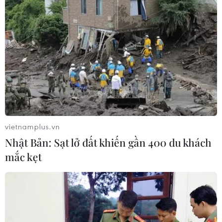
vietnamplus.vn
Nhật Bản: Sạt lở đất khiến gần 400 du khách
mắc kẹt