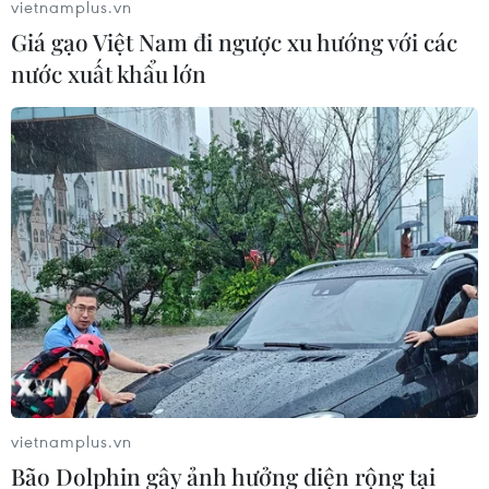
vietnamplus.vn
Giá gạo Việt Nam đi ngược xu hướng với các
nước xuất khẩu lớn
Quốc hội thảo luận ở hội trường về
Luật Bảo hiểm Xã hội sửa đổi
23/11/2023 02:00
Tiếp tục chương trình Kỳ họp thứ sáu, Quốc hội khóa XV,
sáng 23/11, Quốc hội thảo luận ở hội trường về dự án
Luật Bảo hiểm Xã hội sửa đổi.
vietnamplus.vn
Bão Dolphin gây ảnh hưởng diện rộng tại