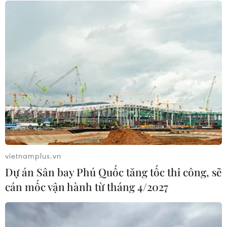
Nam Thủ đô
08/08/2026 08:52
Xem thêm
CƠ QUAN CHỦ QUẢN: THÔNG TẤN XÃ VIỆT NAM
vietnamplus.vn
Tổng Biên tập: TRẦN TIẾN DUẨN
Dự án Sân bay Phú Quốc tăng tốc thi công, sẽ
Phó Tổng Biên tập: NGUYỄN THỊ TÁM, KHÚC THANH
cán mốc vận hành từ tháng 4/2027
THỦY
Sở hữu trí tuệ
Quy định sử dụng