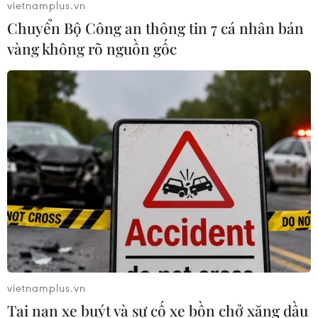
vietnamplus.vn
Chuyển Bộ Công an thông tin 7 cá nhân bán
vàng không rõ nguồn gốc
TIN CÙNG CHUYÊN MỤC
Xây dựng hành lang pháp lý để tháo
gỡ điểm nghẽn, đưa công nghiệp văn
hóa phát triển
09/08/2026 05:26
vietnamplus.vn
Tai nạn xe buýt và sự cố xe bồn chở xăng dầu
Cứu sống trẻ sinh cực non 25 tuần