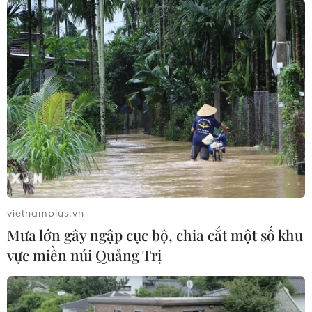
Sửa đổi Luật Bảo hiểm xã hội: Thêm đối
tượng, bổ sung nhiều quyền lợi
vietnamplus.vn
16/03/2023 11:21
Mưa lớn gây ngập cục bộ, chia cắt một số khu
Điểm nổi bật của dự thảo Luật Bảo hiểm xã hội (sửa
vực miền núi Quảng Trị
đổi) đang được xây dựng là dự luật này sẽ bổ sung
thêm nhiều quyền quyền, lợi ích cho người lao động so
với luật hiện hành.