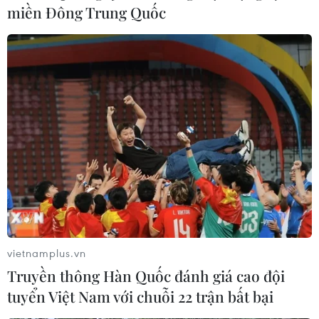
miền Đông Trung Quốc
Sáng nay, Quốc hội tiếp tục thảo luận về
Dự án Luật Bảo hiểm Xã hội sửa đổi
22/11/2023 22:37
Các vấn đề được nhiều đại biểu quan tâm nhất là các
quy định xung quanh việc rút bảo hiểm xã hội một lần,
thời gian đóng tối thiểu để được hưởng bảo hiểm xã
hội...
vietnamplus.vn
Truyền thông Hàn Quốc đánh giá cao đội
tuyển Việt Nam với chuỗi 22 trận bất bại