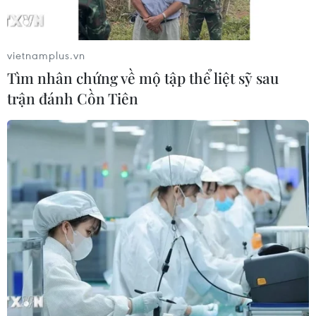
Áp thấp nhiệt đới đã suy yếu thành
một vùng áp thấp
vietnamplus.vn
08/08/2026 14:19
Tìm nhân chứng về mộ tập thể liệt sỹ sau
trận đánh Cồn Tiên
Thứ trưởng Phan Thị Thắng thăm,
động viên lực lượng tìm kiếm hài cốt
liệt sĩ tại Công viên Lê Thị Riêng
08/08/2026 14:12
Quy định chức năng, nhiệm vụ,
quyền hạn và cơ cấu tổ chức của Bộ Y
tế
08/08/2026 14:03