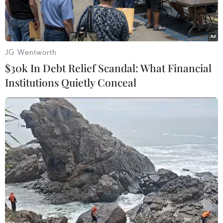
thi.
JG Wentworth
$30k In Debt Relief Scandal: What Financial
Institutions Quietly Conceal
Đại biểu Trần Thị Thanh Hương. (Ảnh: CTV/Vietnam+)
Cần rà soát, đánh giá kỹ tác động của việc mở
rộng đối tượng tham gia bảo hiểm xã hội bắt
buộc là kiến nghị của một số đại biểu Quốc hội