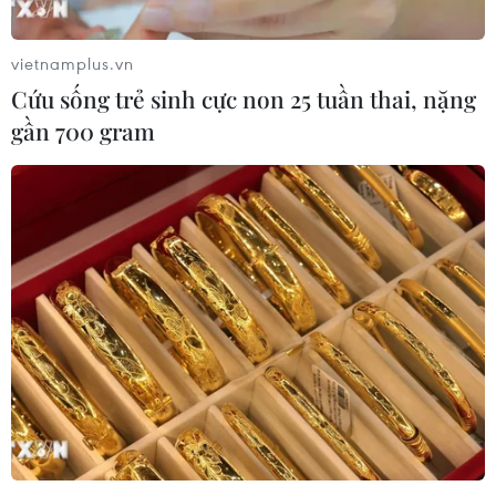
vietnamplus.vn
Cứu sống trẻ sinh cực non 25 tuần thai, nặng
gần 700 gram