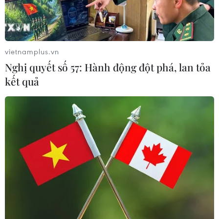
(Vietnam+)
vietnamplus.vn
Nghị quyết số 57: Hành động đột phá, lan tỏa
kết quả
#bảo hiểm xã hội
#Quốc hội
#lao động