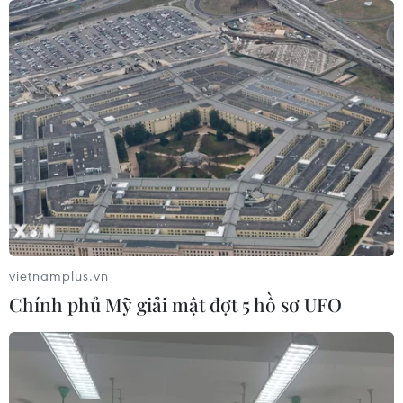
công bố điểm chuẩn năm 2026
09/08/2026 04:21
Hành trình gần 6 thập kỷ đưa liệt sỹ
trở về
09/08/2026 04:05
Vụ sóng cuốn trôi tại Sơn Trà: Xuyên
đêm tìm kiếm 2 nạn nhân còn lại
vietnamplus.vn
09/08/2026 03:36
Chính phủ Mỹ giải mật đợt 5 hồ sơ UFO
Đầu tư cho sức khỏe từ phòng bệnh
đến hạ tầng y tế